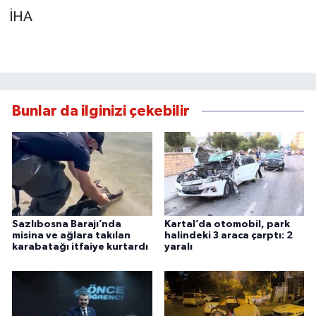
İHA
Bunlar da ilginizi çekebilir
Sazlıbosna Barajı’nda
Kartal’da otomobil, park
misina ve ağlara takılan
halindeki 3 araca çarptı: 2
karabatağı itfaiye kurtardı
yaralı