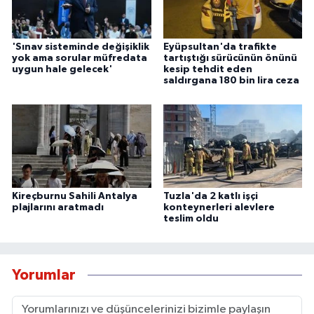
'Sınav sisteminde değişiklik
Eyüpsultan'da trafikte
yok ama sorular müfredata
tartıştığı sürücünün önünü
uygun hale gelecek'
kesip tehdit eden
saldırgana 180 bin lira ceza
Kireçburnu Sahili Antalya
Tuzla'da 2 katlı işçi
plajlarını aratmadı
konteynerleri alevlere
teslim oldu
Yorumlar