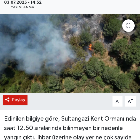
03.07.2025 - 14:52
YAYINLANMA
BİLİM VE TEKNOLOJİ
OTOMOBİL
KURUMSAL
Paylaş
-
+
A
A
Edinilen bilgiye göre, Sultangazi Kent Ormanı'nda
saat 12.50 sıralarında bilinmeyen bir nedenle
yangın çıktı. İhbar üzerine olay yerine çok sayıda