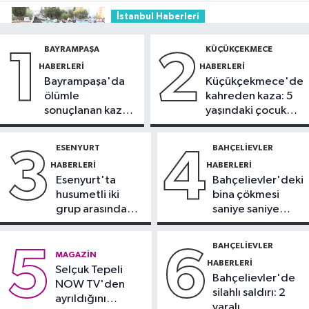
İstanbul Haberleri
08:38
Kartal’da otomobil, park
BAYRAMPAŞA
KÜÇÜKÇEKMECE
1
2
halindeki 3 araca çarptı: 2 yaralı
HABERLERI
HABERLERI
Bayrampaşa'da
Küçükçekmece'de
İstanbul Haberleri
ölümle
kahreden kaza: 5
23:30
'Sınav sisteminde değişiklik
sonuçlanan kaza:
yaşındaki çocuk
yok ama sorular müfredata uygun
Sürücü
yoğun bakımda
hale gelecek'
gözaltında
ESENYURT
BAHÇELIEVLER
3
4
Üsküdar Haberleri
HABERLERI
HABERLERI
23:24
Üsküdar'da 'Huzur İstanbul'
Esenyurt'ta
Bahçelievler'deki
denetimi
husumetli iki
bina çökmesi
grup arasında
saniye saniye
Otomobil
silahlı kavga
görüntülendi
19:59
Togg'un servis ağı hızla
BAHÇELIEVLER
5
6
MAGAZIN
büyüyor
HABERLERI
Selçuk Tepeli
Bahçelievler'de
NOW TV'den
silahlı saldırı: 2
ayrıldığını
yaralı