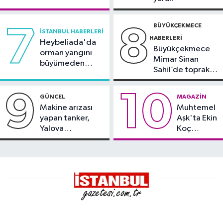
duyurdu
BÜYÜKÇEKMECE
7
8
İSTANBUL HABERLERI
HABERLERI
Heybeliada'da
Büyükçekmece
orman yangını
Mimar Sinan
büyümeden
Sahil’de toprak
söndürüldü
kayması
9
10
GÜNCEL
MAGAZIN
Makine arızası
Muhtemel
yapan tanker,
Aşk'ta Ekin
Yalova
Koç
Demirleme
damgası
Sahası'na alındı