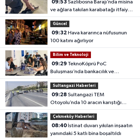
09:53
Sazlıbosna Barajı’nda misina
ve ağlara takılan karabatağı itfaiye
kurtardı
Güncel
09:32
Hava kararınca nüfusunun
100 katını ağırlıyor
Bilim ve Teknoloji
09:29
TeknoKöprü PoC
Buluşması’nda bankacılık ve
teknoloji girişimleri bir araya geldi
Sultangazi Haberleri
09:28
Sultangazi TEM
Otoyolu’nda 10 aracın karıştığı
zincirleme kaza
Çekmeköy Haberleri
08:40
İstinat duvarı yıkılan inşaatın
yanındaki 5 katlı bina boşaltıldı