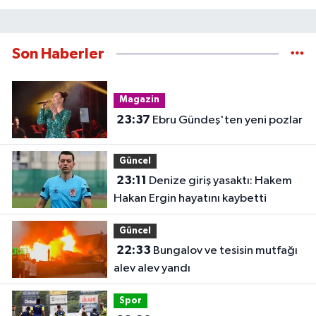
Son Haberler
Magazin
23:37
Ebru Gündeş'ten yeni pozlar
Güncel
23:11
Denize giriş yasaktı: Hakem
Hakan Ergin hayatını kaybetti
Güncel
22:33
Bungalov ve tesisin mutfağı
alev alev yandı
Spor