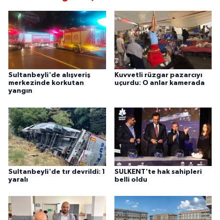
Sultanbeyli'de alışveriş
Kuvvetli rüzgar pazarcıyı
merkezinde korkutan
uçurdu: O anlar kamerada
yangın
Sultanbeyli'de tır devrildi: 1
SULKENT'te hak sahipleri
yaralı
belli oldu