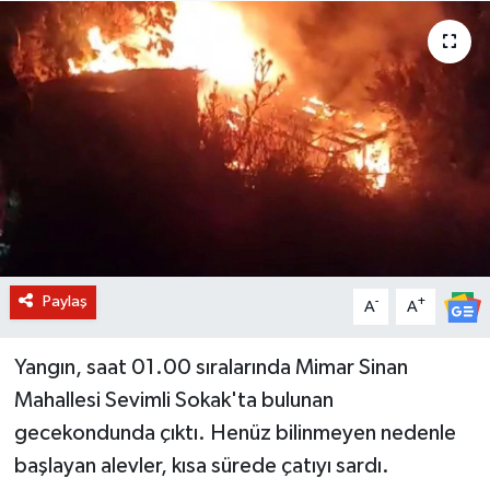
BİLİM VE TEKNOLOJİ
OTOMOBİL
KURUMSAL
Paylaş
-
+
A
A
Yangın, saat 01.00 sıralarında Mimar Sinan
Mahallesi Sevimli Sokak'ta bulunan
gecekondunda çıktı. Henüz bilinmeyen nedenle
başlayan alevler, kısa sürede çatıyı sardı.