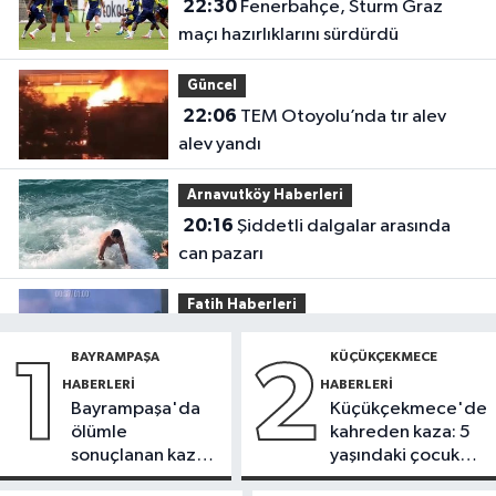
22:30
Fenerbahçe, Sturm Graz
maçı hazırlıklarını sürdürdü
Güncel
22:06
TEM Otoyolu’nda tır alev
alev yandı
Arnavutköy Haberleri
20:16
Şiddetli dalgalar arasında
can pazarı
Fatih Haberleri
19:52
Fatih'te polise bıçakla saldırı
BAYRAMPAŞA
KÜÇÜKÇEKMECE
1
2
kamerada
HABERLERI
HABERLERI
Bayrampaşa'da
Küçükçekmece'de
Güncel
ölümle
kahreden kaza: 5
17:58
Edirne'de anız yangını
sonuçlanan kaza:
yaşındaki çocuk
ormana sıçradı
Sürücü
yoğun bakımda