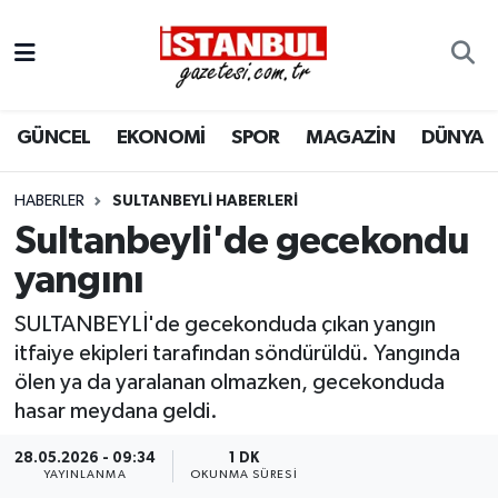
GÜNCEL
Nöbetçi Eczaneler
GÜNCEL
EKONOMİ
SPOR
MAGAZİN
DÜNYA
EKONOMİ
Hava Durumu
İSTANBUL
Trafik Durumu
HABERLER
SULTANBEYLI HABERLERI
Sultanbeyli'de gecekondu
DÜNYA
Süper Lig Puan Durumu ve Fikstür
yangını
SPOR
Tüm Manşetler
SULTANBEYLİ'de gecekonduda çıkan yangın
itfaiye ekipleri tarafından söndürüldü. Yangında
MAGAZİN
Son Dakika Haberleri
ölen ya da yaralanan olmazken, gecekonduda
hasar meydana geldi.
KÜLTÜR SANAT
Haber Arşivi
28.05.2026 - 09:34
1 DK
YAYINLANMA
OKUNMA SÜRESI
SAĞLIK