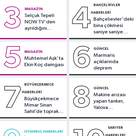
gözaltında
BAHÇELIEVLER
3
4
Güncel
MAGAZIN
HABERLERI
17:46
Selçuk Tepeli
Kahramanmaraş'ta çıkan
Bahçelievler'deki
NOW TV'den
orman yangını söndürüldü
bina çökmesi
ayrıldığını
saniye saniye
duyurdu
Güngören Haberleri
görüntülendi
17:23
Güngören’de 5 katlı binanın
5
6
GÜNCEL
MAGAZIN
balkonu yıkıldı
Marmaris
Muhtemel Aşk'ta
açıklarında
Ekin Koç damgası
deprem
BÜYÜKÇEKMECE
7
8
GÜNCEL
HABERLERI
Makine arızası
Büyükçekmece
yapan tanker,
Mimar Sinan
Yalova
Sahil’de toprak
Demirleme
kayması
Sahası'na alındı
SARIYER
İSTANBUL HABERLERI
HABERLERI