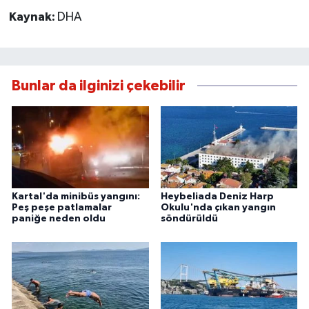
Kaynak:
DHA
Bunlar da ilginizi çekebilir
Kartal'da minibüs yangını:
Heybeliada Deniz Harp
Peş peşe patlamalar
Okulu'nda çıkan yangın
paniğe neden oldu
söndürüldü