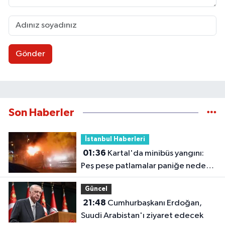
Gönder
Son Haberler
İstanbul Haberleri
01:36
Kartal'da minibüs yangını:
Peş peşe patlamalar paniğe neden
oldu
Güncel
21:48
Cumhurbaşkanı Erdoğan,
Suudi Arabistan'ı ziyaret edecek