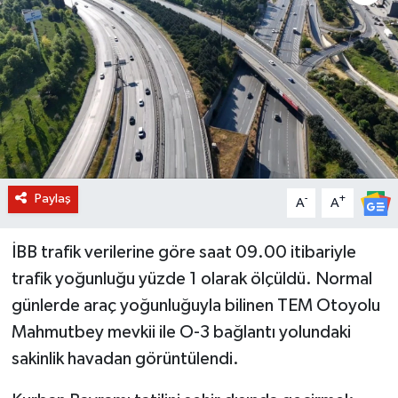
BİLİM VE TEKNOLOJİ
OTOMOBİL
KURUMSAL
Paylaş
-
+
A
A
İBB trafik verilerine göre saat 09.00 itibariyle
trafik yoğunluğu yüzde 1 olarak ölçüldü. Normal
günlerde araç yoğunluğuyla bilinen TEM Otoyolu
Mahmutbey mevkii ile O-3 bağlantı yolundaki
sakinlik havadan görüntülendi.