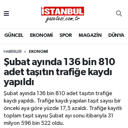
GÜNCEL
Nöbetçi Eczaneler
GÜNCEL
EKONOMİ
SPOR
MAGAZİN
DÜNYA
EKONOMİ
Hava Durumu
İSTANBUL
Trafik Durumu
HABERLER
EKONOMI
Şubat ayında 136 bin 810
DÜNYA
Süper Lig Puan Durumu ve Fikstür
adet taşıtın trafiğe kaydı
yapıldı
SPOR
Tüm Manşetler
Şubat ayında 136 bin 810 adet taşıtın trafiğe
MAGAZİN
Son Dakika Haberleri
kaydı yapıldı. Trafiğe kaydı yapılan taşıt sayısı bir
önceki aya göre yüzde 17,5 azaldı. Trafiğe kayıtlı
KÜLTÜR SANAT
Haber Arşivi
toplam taşıt sayısı Şubat ayı sonu itibarıyla 31
milyon 596 bin 522 oldu.
SAĞLIK