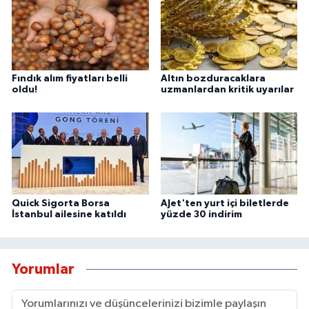
Fındık alım fiyatları belli
Altın bozduracaklara
oldu!
uzmanlardan kritik uyarılar
Quick Sigorta Borsa
AJet'ten yurt içi biletlerde
İstanbul ailesine katıldı
yüzde 30 indirim
Yorumlar