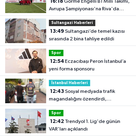
16:18
Görme Engelli B1 Milli Takımı,
Avrupa Şampiyonası'na Riva'da
hazırlanıyor
Sultangazi Haberleri
13:49
Sultangazi’de temel kazısı
sırasında 2 bina tahliye edildi
Spor
12:54
Eczacıbaşı Peron İstanbul’a
yeni forma sponsoru
İstanbul Haberleri
12:43
Sosyal medyada trafik
magandalığını özendirdi,
ehliyetinden oldu: 72 bin lira ceza
Spor
12:42
Trendyol 1. Lig'de günün
VAR'ları açıklandı