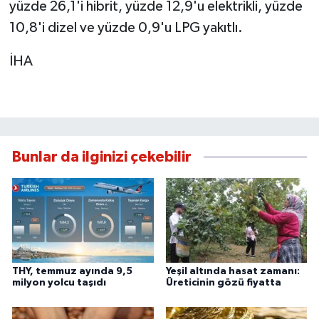
yüzde 26,1'i hibrit, yüzde 12,9'u elektrikli, yüzde
10,8'i dizel ve yüzde 0,9'u LPG yakıtlı.
İHA
Bunlar da ilginizi çekebilir
THY, temmuz ayında 9,5
Yeşil altında hasat zamanı:
milyon yolcu taşıdı
Üreticinin gözü fiyatta