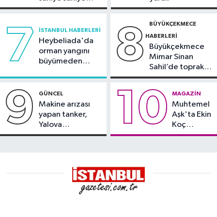
görüntülendi
BÜYÜKÇEKMECE
7
8
İSTANBUL HABERLERI
HABERLERI
Heybeliada'da
Büyükçekmece
orman yangını
Mimar Sinan
büyümeden
Sahil’de toprak
söndürüldü
kayması
9
10
GÜNCEL
MAGAZIN
Makine arızası
Muhtemel
yapan tanker,
Aşk'ta Ekin
Yalova
Koç
Demirleme
damgası
Sahası'na alındı