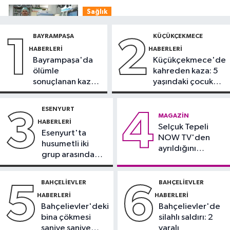
Sağlık
11:47
'Damar tıkanıklıklarında yeni
BAYRAMPAŞA
KÜÇÜKÇEKMECE
1
2
teknolojiyle uzuv kayıpları önleniyor'
HABERLERI
HABERLERI
Bayrampaşa'da
Küçükçekmece'de
Güncel
ölümle
kahreden kaza: 5
11:28
Türkiye'nin en iyi simitleri
sonuçlanan kaza:
yaşındaki çocuk
listesi İzmitlileri kızdırdı
Sürücü
yoğun bakımda
gözaltında
ESENYURT
3
4
Güncel
MAGAZIN
HABERLERI
11:22
Selçuk Tepeli
Adadan, adaya denizin
Esenyurt'ta
NOW TV'den
içinden yürüyerek geçiyorlar
husumetli iki
ayrıldığını
grup arasında
duyurdu
Güncel
silahlı kavga
11:16
‘Geleceğin meslekleri
BAHÇELIEVLER
BAHÇELIEVLER
5
6
bugünden şekilleniyor’
HABERLERI
HABERLERI
Bahçelievler'deki
Bahçelievler'de
bina çökmesi
silahlı saldırı: 2
saniye saniye
yaralı