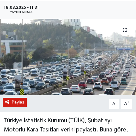
18.03.2025 - 11:31
BİLİM VE TEKNOLOJİ
YAYINLANMA
OTOMOBİL
KURUMSAL
Paylaş
-
+
A
A
Türkiye İstatistik Kurumu (TÜİK), Şubat ayı
Motorlu Kara Taşıtları verini paylaştı. Buna göre,