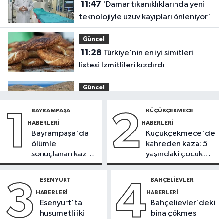
11:47
'Damar tıkanıklıklarında yeni
teknolojiyle uzuv kayıpları önleniyor'
Güncel
11:28
Türkiye'nin en iyi simitleri
listesi İzmitlileri kızdırdı
Güncel
11:22
Adadan, adaya denizin
BAYRAMPAŞA
KÜÇÜKÇEKMECE
1
2
içinden yürüyerek geçiyorlar
HABERLERI
HABERLERI
Bayrampaşa'da
Küçükçekmece'de
Güncel
ölümle
kahreden kaza: 5
11:16
‘Geleceğin meslekleri
sonuçlanan kaza:
yaşındaki çocuk
bugünden şekilleniyor’
Sürücü
yoğun bakımda
gözaltında
ESENYURT
BAHÇELIEVLER
3
4
Sağlık
HABERLERI
HABERLERI
10:45
Aşırı sıcakta bakımsız klima
Esenyurt'ta
Bahçelievler'deki
yangınlara neden olabilir
husumetli iki
bina çökmesi