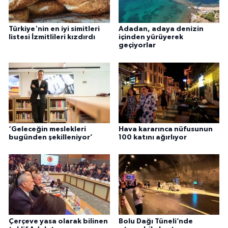
Türkiye'nin en iyi simitleri
Adadan, adaya denizin
listesi İzmitlileri kızdırdı
içinden yürüyerek
geçiyorlar
‘Geleceğin meslekleri
Hava kararınca nüfusunun
bugünden şekilleniyor’
100 katını ağırlıyor
Çerçeve yasa olarak bilinen
Bolu Dağı Tüneli’nde