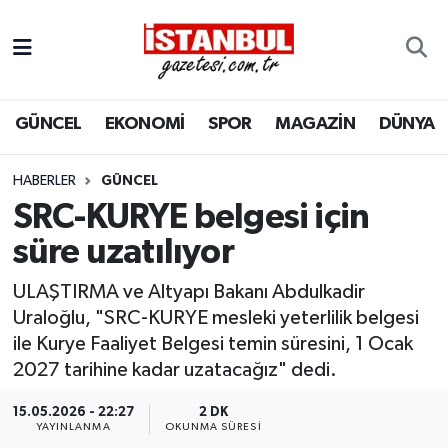
GÜNCEL
Nöbetçi Eczaneler
GÜNCEL
EKONOMİ
SPOR
MAGAZİN
DÜNYA
EKONOMİ
Hava Durumu
İSTANBUL
Trafik Durumu
HABERLER
GÜNCEL
SRC-KURYE belgesi için
DÜNYA
Süper Lig Puan Durumu ve Fikstür
süre uzatılıyor
SPOR
Tüm Manşetler
ULAŞTIRMA ve Altyapı Bakanı Abdulkadir
Uraloğlu, "SRC-KURYE mesleki yeterlilik belgesi
MAGAZİN
Son Dakika Haberleri
ile Kurye Faaliyet Belgesi temin süresini, 1 Ocak
2027 tarihine kadar uzatacağız" dedi.
KÜLTÜR SANAT
Haber Arşivi
15.05.2026 - 22:27
2 DK
YAYINLANMA
OKUNMA SÜRESI
SAĞLIK