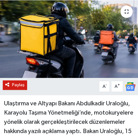
BİLİM VE TEKNOLOJİ
OTOMOBİL
KURUMSAL
Paylaş
-
+
A
A
Ulaştırma ve Altyapı Bakanı Abdulkadir Uraloğlu,
Karayolu Taşıma Yönetmeliği’nde, motokuryelere
yönelik olarak gerçekleştirilecek düzenlemeler
hakkında yazılı açıklama yaptı. Bakan Uraloğlu, 15