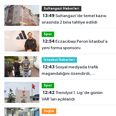
Sultangazi Haberleri
13:49
Sultangazi’de temel kazısı
sırasında 2 bina tahliye edildi
Spor
12:54
Eczacıbaşı Peron İstanbul’a
yeni forma sponsoru
İstanbul Haberleri
12:43
Sosyal medyada trafik
magandalığını özendirdi,
ehliyetinden oldu: 72 bin lira ceza
Spor
12:42
Trendyol 1. Lig'de günün
VAR'ları açıklandı
Sağlık