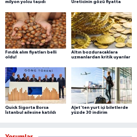
milyon yolcu taşıdı
Üreticinin gözü fiyatta
Fındık alım fiyatları belli
Altın bozduracaklara
oldu!
uzmanlardan kritik uyarılar
Quick Sigorta Borsa
AJet'ten yurt içi biletlerde
İstanbul ailesine katıldı
yüzde 30 indirim
Yorumlar