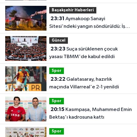
durumdayız"
Başakşehir Haberleri
23:31
Aymakoop Sanayi
Sitesi'ndeki yangın söndürüldü: İş
yeri kullanılamaz hale geldi
Güncel
23:23
Suça sürüklenen çocuk
yasası TBMM'de kabul edildi
Spor
23:22
Galatasaray, hazırlık
maçında Villarreal'e 2-1 yenildi
Spor
20:15
Kasımpaşa, Muhammed Emin
Bektaş'ı kadrosuna kattı
Spor