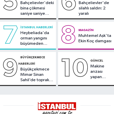
5
6
Bahçelievler'deki
Bahçelievler'de
bina çökmesi
silahlı saldırı: 2
saniye saniye
yaralı
görüntülendi
7
8
İSTANBUL HABERLERI
MAGAZIN
Heybeliada'da
Muhtemel Aşk'ta
orman yangını
Ekin Koç damgası
büyümeden
söndürüldü
BÜYÜKÇEKMECE
9
10
GÜNCEL
HABERLERI
Makine
Büyükçekmece
arızası
Mimar Sinan
yapan
Sahil’de toprak
tanker,
kayması
Yalova
Demirleme
Sahası'na
alındı