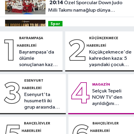
20:14
Özel Sporcular Down Judo
Milli Takımı namağlup dünya
şampiyonu
Spor
17:06
FIBA Kıtalararası Kupa
BAYRAMPAŞA
KÜÇÜKÇEKMECE
1
2
2026’da yer alacak takımlar belli
HABERLERI
HABERLERI
oldu
Bayrampaşa'da
Küçükçekmece'de
Fatih Haberleri
ölümle
kahreden kaza: 5
16:21
Fatih Belediyesi tarihî
sonuçlanan kaza:
yaşındaki çocuk
çeşmeleri birer birer ayağa
Sürücü
yoğun bakımda
kaldırıyor
gözaltında
ESENYURT
3
4
Spor
MAGAZIN
HABERLERI
16:18
Selçuk Tepeli
Görme Engelli B1 Milli Takımı,
Esenyurt'ta
NOW TV'den
Avrupa Şampiyonası'na Riva'da
husumetli iki
ayrıldığını
hazırlanıyor
grup arasında
duyurdu
Sultangazi Haberleri
silahlı kavga
13:49
Sultangazi’de temel kazısı
BAHÇELIEVLER
BAHÇELIEVLER
sırasında 2 bina tahliye edildi
HABERLERI
HABERLERI