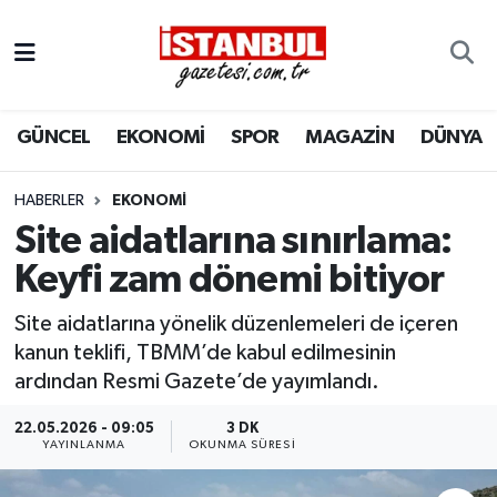
GÜNCEL
Nöbetçi Eczaneler
GÜNCEL
EKONOMİ
SPOR
MAGAZİN
DÜNYA
EKONOMİ
Hava Durumu
İSTANBUL
Trafik Durumu
HABERLER
EKONOMI
Site aidatlarına sınırlama:
DÜNYA
Süper Lig Puan Durumu ve Fikstür
Keyfi zam dönemi bitiyor
SPOR
Tüm Manşetler
Site aidatlarına yönelik düzenlemeleri de içeren
kanun teklifi, TBMM’de kabul edilmesinin
MAGAZİN
Son Dakika Haberleri
ardından Resmi Gazete’de yayımlandı.
KÜLTÜR SANAT
Haber Arşivi
22.05.2026 - 09:05
3 DK
YAYINLANMA
OKUNMA SÜRESI
SAĞLIK