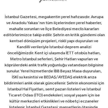
İstanbul Gazetesi, megakentin yerel hafızasıdır. Avrupa
ve Anadolu Yakası'nın tüm ilçelerinden yerel haberler,
mahalle sorunları ve İlçe Belediyesi meclis kararları
editörlerimizce takip edilir. Şehrin en kritik gündemi olan
kentsel dönüşüm projeleri, riskli yapı duyuruları ve
Kandilli verileriyle İstanbul deprem analizi
önceliğimizdir. Kent içi ulaşımda İETT otobüs hatları,
Metro İstanbul seferleri, Şehir Hatları vapurları ve
köprülerdeki anlık trafik yoğunluğu vatandaşın bilgisine
sunulur. Yerel hizmetlerde İBB Beyaz Masa duyuruları,
İSKİ su kesintisi ve BEDAŞ/AYEDAŞ elektrik arıza
bildirimleri anlık olarak güncellenir. Şehrin ekonomisi için
İstanbul Hal Fiyatları, semt pazarı listeleri ve İstanbul
Ticaret Odası (İTO) endeksleri; sosyal yaşam için ise
kültür merkezleri etkinlikleri ve nöbetçi eczaneler
listelenir. İstanbul Gazetesi; manşetlerin ötesinde,