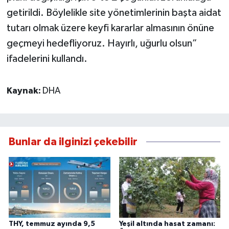
getirildi. Böylelikle site yönetimlerinin başta aidat
tutarı olmak üzere keyfi kararlar almasının önüne
geçmeyi hedefliyoruz. Hayırlı, uğurlu olsun”
ifadelerini kullandı.
Kaynak:
DHA
Bunlar da ilginizi çekebilir
THY, temmuz ayında 9,5
Yeşil altında hasat zamanı: