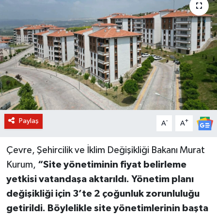
BİLİM VE TEKNOLOJİ
OTOMOBİL
KURUMSAL
Paylaş
-
+
A
A
Çevre, Şehircilik ve İklim Değişikliği Bakanı Murat
Kurum,
“Site yönetiminin fiyat belirleme
yetkisi vatandaşa aktarıldı. Yönetim planı
değişikliği için 3’te 2 çoğunluk zorunluluğu
getirildi. Böylelikle site yönetimlerinin başta