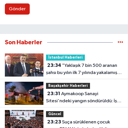
Gönder
Son Haberler
İstanbul Haberleri
23:34
"Yaklaşık 7 bin 500 aranan
şahsı bu yılın ilk 7 yılında yakalamış
durumdayız"
Başakşehir Haberleri
23:31
Aymakoop Sanayi
Sitesi'ndeki yangın söndürüldü: İş
yeri kullanılamaz hale geldi
Güncel
23:23
Suça sürüklenen çocuk