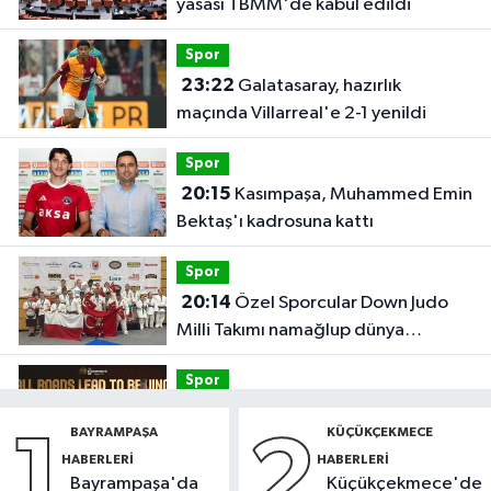
yasası TBMM'de kabul edildi
Spor
23:22
Galatasaray, hazırlık
maçında Villarreal'e 2-1 yenildi
Spor
20:15
Kasımpaşa, Muhammed Emin
Bektaş'ı kadrosuna kattı
Spor
20:14
Özel Sporcular Down Judo
Milli Takımı namağlup dünya
şampiyonu
Spor
17:06
FIBA Kıtalararası Kupa
BAYRAMPAŞA
KÜÇÜKÇEKMECE
1
2
2026’da yer alacak takımlar belli
HABERLERI
HABERLERI
oldu
Bayrampaşa'da
Küçükçekmece'de
Fatih Haberleri