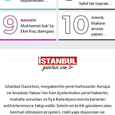
büyümeden
Sahil’de toprak
söndürüldü
kayması
9
10
GÜNCEL
MAGAZIN
Makine
Muhtemel Aşk'ta
arızası
Ekin Koç damgası
yapan
tanker,
Yalova
Demirleme
Sahası'na
alındı
İstanbul Gazetesi, megakentin yerel hafızasıdır. Avrupa
ve Anadolu Yakası'nın tüm ilçelerinden yerel haberler,
mahalle sorunları ve İlçe Belediyesi meclis kararları
editörlerimizce takip edilir. Şehrin en kritik gündemi olan
kentsel dönüşüm projeleri, riskli yapı duyuruları ve