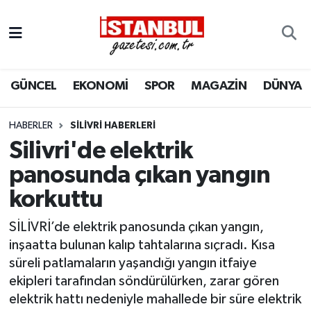
GÜNCEL
Nöbetçi Eczaneler
GÜNCEL
EKONOMİ
SPOR
MAGAZİN
DÜNYA
EKONOMİ
Hava Durumu
İSTANBUL
Trafik Durumu
HABERLER
SILIVRI HABERLERI
Silivri'de elektrik
DÜNYA
Süper Lig Puan Durumu ve Fikstür
panosunda çıkan yangın
korkuttu
SPOR
Tüm Manşetler
SİLİVRİ’de elektrik panosunda çıkan yangın,
MAGAZİN
Son Dakika Haberleri
inşaatta bulunan kalıp tahtalarına sıçradı. Kısa
süreli patlamaların yaşandığı yangın itfaiye
KÜLTÜR SANAT
Haber Arşivi
ekipleri tarafından söndürülürken, zarar gören
elektrik hattı nedeniyle mahallede bir süre elektrik
SAĞLIK