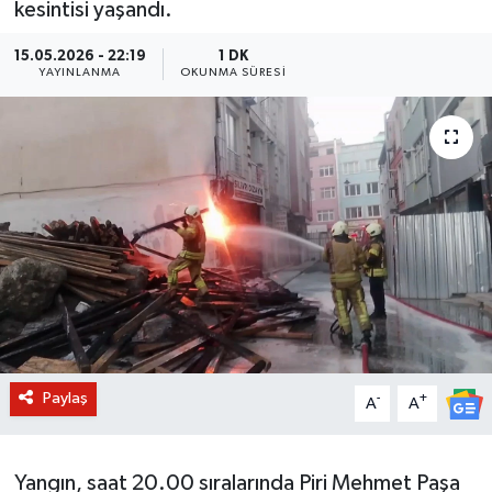
kesintisi yaşandı.
BİLİM VE TEKNOLOJİ
15.05.2026 - 22:19
1 DK
YAYINLANMA
OKUNMA SÜRESI
OTOMOBİL
KURUMSAL
Paylaş
-
+
A
A
Yangın, saat 20.00 sıralarında Piri Mehmet Paşa