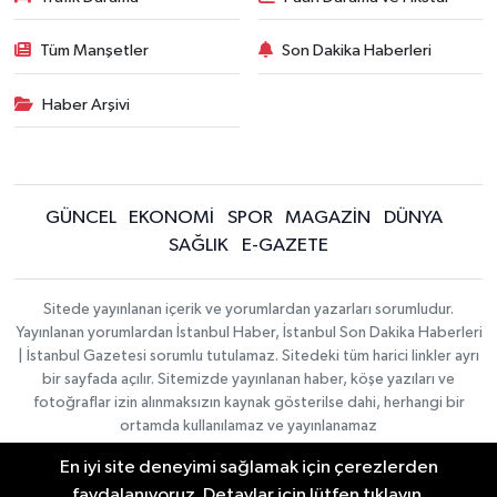
Tüm Manşetler
Son Dakika Haberleri
Haber Arşivi
GÜNCEL
EKONOMİ
SPOR
MAGAZİN
DÜNYA
SAĞLIK
E-GAZETE
Sitede yayınlanan içerik ve yorumlardan yazarları sorumludur.
Yayınlanan yorumlardan İstanbul Haber, İstanbul Son Dakika Haberleri
| İstanbul Gazetesi sorumlu tutulamaz. Sitedeki tüm harici linkler ayrı
bir sayfada açılır. Sitemizde yayınlanan haber, köşe yazıları ve
fotoğraflar izin alınmaksızın kaynak gösterilse dahi, herhangi bir
ortamda kullanılamaz ve yayınlanamaz
En iyi site deneyimi sağlamak için çerezlerden
İletişim
Künye
faydalanıyoruz. Detaylar için lütfen tıklayın.