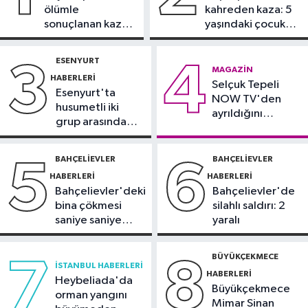
ölümle
kahreden kaza: 5
16:21
Fatih Belediyesi tarihî
sonuçlanan kaza:
yaşındaki çocuk
çeşmeleri birer birer ayağa
Sürücü
yoğun bakımda
kaldırıyor
gözaltında
ESENYURT
3
4
Spor
MAGAZIN
HABERLERI
16:18
Selçuk Tepeli
Görme Engelli B1 Milli Takımı,
Esenyurt'ta
NOW TV'den
Avrupa Şampiyonası'na Riva'da
husumetli iki
ayrıldığını
hazırlanıyor
grup arasında
duyurdu
Sultangazi Haberleri
silahlı kavga
13:49
Sultangazi’de temel kazısı
BAHÇELIEVLER
BAHÇELIEVLER
5
6
sırasında 2 bina tahliye edildi
HABERLERI
HABERLERI
Bahçelievler'deki
Bahçelievler'de
bina çökmesi
silahlı saldırı: 2
saniye saniye
yaralı
görüntülendi
BÜYÜKÇEKMECE
7
8
İSTANBUL HABERLERI
HABERLERI
Heybeliada'da
Büyükçekmece
orman yangını
Mimar Sinan