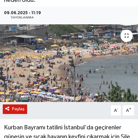
BİLİM VE TEKNOLOJİ
09.06.2025 - 11:19
YAYINLANMA
OTOMOBİL
KURUMSAL
Paylaş
-
+
A
A
Kurban Bayramı tatilini İstanbul'da geçirenler
güneşin ve sıcak havanın keyfini çıkarmak için Şile