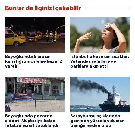
Bunlar da ilginizi çekebilir
Beyoğlu'nda 8 aracın
İstanbul'u kavuran sıcaklar:
karıştığı zincirleme kaza: 2
Vatandaş sahillere ve
yaralı
parklara akın etti
Beyoğlu'nda pazarda
Sarayburnu açıklarında
şiddet: Müşteriye kalas
gemiden yükselen duman
fırlatan esnaf tutuklandı
paniğe neden oldu