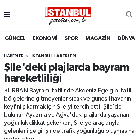
GÜNCEL
Nöbetçi Eczaneler
GÜNCEL
EKONOMİ
SPOR
MAGAZİN
DÜNYA
EKONOMİ
Hava Durumu
İSTANBUL
Trafik Durumu
HABERLER
İSTANBUL HABERLERI
Şile'deki plajlarda bayram
DÜNYA
Süper Lig Puan Durumu ve Fikstür
hareketliliği
SPOR
Tüm Manşetler
KURBAN Bayramı tatilinde Akdeniz Ege gibi tatil
bölgelerine gitmeyenler sıcak ve güneşli havanın
MAGAZİN
Son Dakika Haberleri
keyfini çıkarmak için Şile'yi tercih etti. Şile'de
bulunan Ayazma ve Ağva'daki plajlarda yaşanan
KÜLTÜR SANAT
Haber Arşivi
yoğunluk dikkat çekerken, Şile'ye araçlarıyla
gelenler ilçe girişinde trafik yoğunluğu oluşmasına
SAĞLIK
neden oldu.