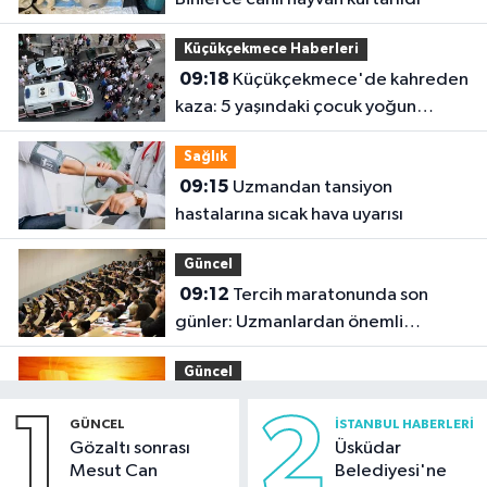
Küçükçekmece Haberleri
09:18
Küçükçekmece'de kahreden
kaza: 5 yaşındaki çocuk yoğun
bakımda
Sağlık
09:15
Uzmandan tansiyon
hastalarına sıcak hava uyarısı
Güncel
09:12
Tercih maratonunda son
günler: Uzmanlardan önemli
tavsiyeler
Güncel
08:57
Yüksek sıcaklık alarmı: Güneş
1
2
GÜNCEL
İSTANBUL HABERLERI
altında çalışmaya öğle yasağı
Gözaltı sonrası
Üsküdar
Mesut Can
Belediyesi'ne
Spor