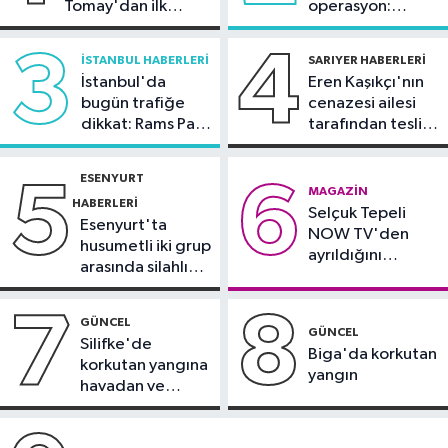
Tomay'dan ilk
operasyon:
00:51
Fenerbahçe tur için avantajı
açıklama
Sinem Dedetaş'a
yakaladı
tutuklama talebi
3
4
İSTANBUL HABERLERI
SARIYER HABERLERI
İstanbul'da
Eren Kaşıkçı'nın
Spor
bugün trafiğe
cenazesi ailesi
22:02
Trabzon’da Salah’a coşkulu
dikkat: Rams Park
tarafından teslim
karşılama
çevresinde bazı
alındı
yollar kapatılacak
ESENYURT
5
6
Bahçelievler Haberleri
MAGAZIN
HABERLERI
Selçuk Tepeli
22:00
Bahçelievler’de tahliye
Esenyurt'ta
NOW TV'den
edilen bina çöktü
husumetli iki grup
ayrıldığını
arasında silahlı
duyurdu
kavga
7
8
GÜNCEL
GÜNCEL
Silifke'de
Biga'da korkutan
korkutan yangına
yangın
havadan ve
karadan
müdahale