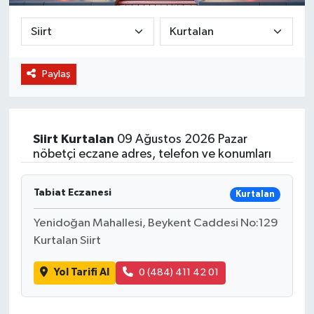
BİLİM VE TEKNOLOJİ
OTOMOBİL
Paylaş
KURUMSAL
Siirt
Kurtalan
09 Ağustos 2026 Pazar
nöbetçi eczane adres, telefon ve konumları
Tabiat Eczanesi
Kurtalan
Yenidoğan Mahallesi, Beykent Caddesi No:129
Kurtalan Siirt
Yol Tarifi Al
0 (484) 411 42 01