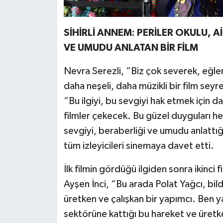
SİHİRLİ ANNEM: PERİLER OKULU, A
VE UMUDU ANLATAN BİR FİLM
Nevra Serezli, “Biz çok severek, eğlen
daha neşeli, daha müzikli bir film seyr
“Bu ilgiyi, bu sevgiyi hak etmek için 
filmler çekecek. Bu güzel duyguları he
sevgiyi, beraberliği ve umudu anlattığ
tüm izleyicileri sinemaya davet etti.
İlk filmin gördüğü ilgiden sonra ikinci f
Ayşen İnci, “Bu arada Polat Yağcı, bild
üretken ve çalışkan bir yapımcı. Ben y
sektörüne kattığı bu hareket ve üretk