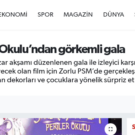
EKONOMİ
SPOR
MAGAZİN
DÜNYA
r Okulu’ndan görkemli gala
ar akşamı düzenlenen gala ile izleyici karş
ecek olan film için Zorlu PSM’de gerçekleşt
n dekorları ve çocuklara yönelik sürpriz etki