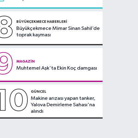
8
BÜYÜKÇEKMECE HABERLERI
Büyükçekmece Mimar Sinan Sahil’de
toprak kayması
9
MAGAZIN
Muhtemel Aşk'ta Ekin Koç damgası
10
GÜNCEL
Makine arızası yapan tanker,
Yalova Demirleme Sahası'na
alındı