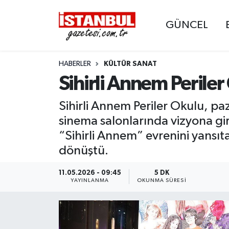
GÜNCEL
GÜNCEL
Nöbetçi Eczaneler
HABERLER
KÜLTÜR SANAT
EKONOMİ
Hava Durumu
Sihirli Annem Perile
İSTANBUL
Trafik Durumu
Sihirli Annem Periler Okulu, paz
DÜNYA
Süper Lig Puan Durumu ve Fikstür
sinema salonlarında vizyona gir
“Sihirli Annem” evrenini yansıta
SPOR
Tüm Manşetler
dönüştü.
MAGAZİN
Son Dakika Haberleri
11.05.2026 - 09:45
5 DK
YAYINLANMA
OKUNMA SÜRESI
KÜLTÜR SANAT
Haber Arşivi
SAĞLIK