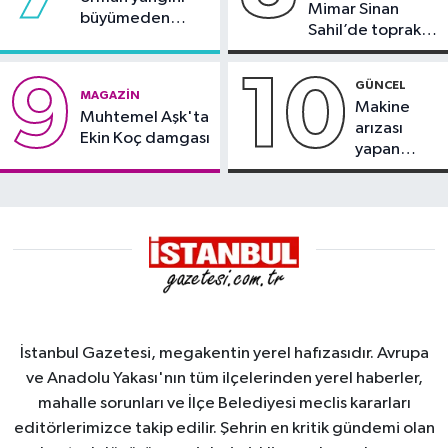
Mimar Sinan
büyümeden
Sahil’de toprak
söndürüldü
kayması
9
10
GÜNCEL
MAGAZIN
Makine
Muhtemel Aşk'ta
arızası
Ekin Koç damgası
yapan
tanker,
Yalova
Demirleme
Sahası'na
alındı
İstanbul Gazetesi, megakentin yerel hafızasıdır. Avrupa
ve Anadolu Yakası'nın tüm ilçelerinden yerel haberler,
mahalle sorunları ve İlçe Belediyesi meclis kararları
editörlerimizce takip edilir. Şehrin en kritik gündemi olan