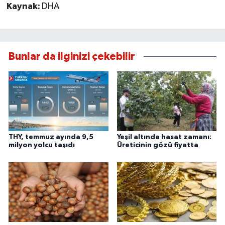
Kaynak:
DHA
Bunlar da ilginizi çekebilir
THY, temmuz ayında 9,5
Yeşil altında hasat zamanı:
milyon yolcu taşıdı
Üreticinin gözü fiyatta