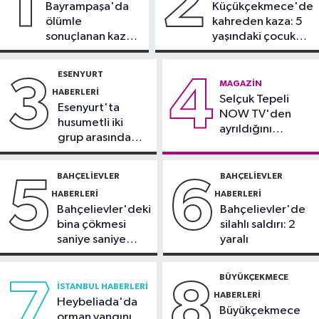
1
2
Bayrampaşa'da
Küçükçekmece'de
Fatih Haberleri
ölümle
kahreden kaza: 5
16:21
Fatih Belediyesi tarihî
sonuçlanan kaza:
yaşındaki çocuk
çeşmeleri birer birer ayağa
Sürücü
yoğun bakımda
kaldırıyor
gözaltında
ESENYURT
3
4
Spor
MAGAZIN
HABERLERI
16:18
Selçuk Tepeli
Görme Engelli B1 Milli Takımı,
Esenyurt'ta
NOW TV'den
Avrupa Şampiyonası'na Riva'da
husumetli iki
ayrıldığını
hazırlanıyor
grup arasında
duyurdu
Sultangazi Haberleri
silahlı kavga
13:49
Sultangazi’de temel kazısı
BAHÇELIEVLER
BAHÇELIEVLER
5
6
sırasında 2 bina tahliye edildi
HABERLERI
HABERLERI
Bahçelievler'deki
Bahçelievler'de
bina çökmesi
silahlı saldırı: 2
saniye saniye
yaralı
görüntülendi
BÜYÜKÇEKMECE
7
8
İSTANBUL HABERLERI
HABERLERI
Heybeliada'da
Büyükçekmece
orman yangını