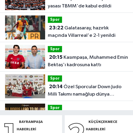
yasası TBMM'de kabul edildi
Spor
23:22
Galatasaray, hazırlık
maçında Villarreal'e 2-1 yenildi
Spor
20:15
Kasımpaşa, Muhammed Emin
Bektaş'ı kadrosuna kattı
Spor
20:14
Özel Sporcular Down Judo
Milli Takımı namağlup dünya
şampiyonu
Spor
17:06
FIBA Kıtalararası Kupa
BAYRAMPAŞA
KÜÇÜKÇEKMECE
2026’da yer alacak takımlar belli
HABERLERI
HABERLERI
oldu