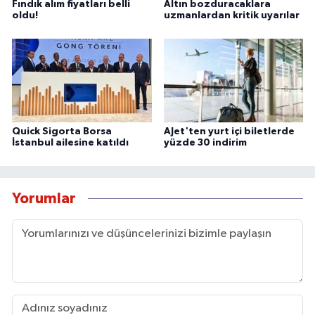
Fındık alım fiyatları belli
Altın bozduracaklara
oldu!
uzmanlardan kritik uyarılar
Quick Sigorta Borsa
AJet'ten yurt içi biletlerde
İstanbul ailesine katıldı
yüzde 30 indirim
Yorumlar