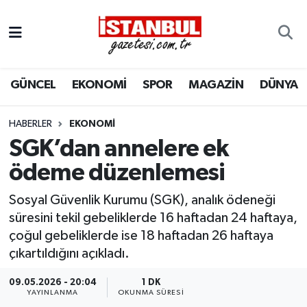
GÜNCEL
Nöbetçi Eczaneler
GÜNCEL
EKONOMİ
SPOR
MAGAZİN
DÜNYA
EKONOMİ
Hava Durumu
İSTANBUL
Trafik Durumu
HABERLER
EKONOMI
SGK’dan annelere ek
DÜNYA
Süper Lig Puan Durumu ve Fikstür
ödeme düzenlemesi
SPOR
Tüm Manşetler
Sosyal Güvenlik Kurumu (SGK), analık ödeneği
süresini tekil gebeliklerde 16 haftadan 24 haftaya,
MAGAZİN
Son Dakika Haberleri
çoğul gebeliklerde ise 18 haftadan 26 haftaya
çıkartıldığını açıkladı.
KÜLTÜR SANAT
Haber Arşivi
09.05.2026 - 20:04
1 DK
YAYINLANMA
OKUNMA SÜRESI
SAĞLIK