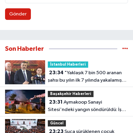
Gönder
Son Haberler
İstanbul Haberleri
23:34
"Yaklaşık 7 bin 500 aranan
şahsı bu yılın ilk 7 yılında yakalamış
durumdayız"
Başakşehir Haberleri
23:31
Aymakoop Sanayi
Sitesi'ndeki yangın söndürüldü: İş
yeri kullanılamaz hale geldi
Güncel
23:23
Suça sürüklenen çocuk