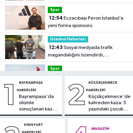
Spor
12:54
Eczacıbaşı Peron İstanbul’a
yeni forma sponsoru
İstanbul Haberleri
12:43
Sosyal medyada trafik
magandalığını özendirdi,
ehliyetinden oldu: 72 bin lira ceza
Spor
12:42
Trendyol 1. Lig'de günün
BAYRAMPAŞA
KÜÇÜKÇEKMECE
1
2
VAR'ları açıklandı
HABERLERI
HABERLERI
Bayrampaşa'da
Küçükçekmece'de
Sağlık
ölümle
kahreden kaza: 5
11:47
'Damar tıkanıklıklarında yeni
sonuçlanan kaza:
yaşındaki çocuk
teknolojiyle uzuv kayıpları önleniyor'
Sürücü
yoğun bakımda
gözaltında
ESENYURT
Güncel
MAGAZIN
HABERLERI