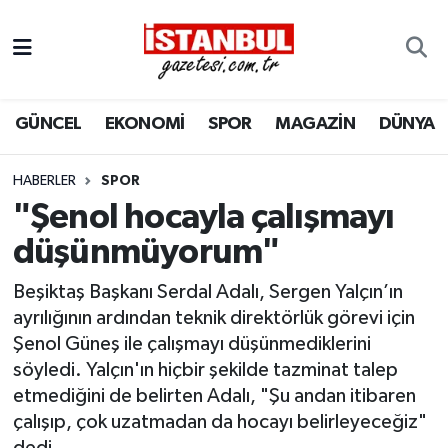
GÜNCEL
Nöbetçi Eczaneler
GÜNCEL
EKONOMİ
SPOR
MAGAZİN
DÜNYA
EKONOMİ
Hava Durumu
İSTANBUL
Trafik Durumu
HABERLER
SPOR
"Şenol hocayla çalışmayı
DÜNYA
Süper Lig Puan Durumu ve Fikstür
düşünmüyorum"
SPOR
Tüm Manşetler
Beşiktaş Başkanı Serdal Adalı, Sergen Yalçın’ın
ayrılığının ardından teknik direktörlük görevi için
MAGAZİN
Son Dakika Haberleri
Şenol Güneş ile çalışmayı düşünmediklerini
söyledi. Yalçın'ın hiçbir şekilde tazminat talep
KÜLTÜR SANAT
Haber Arşivi
etmediğini de belirten Adalı, "Şu andan itibaren
çalışıp, çok uzatmadan da hocayı belirleyeceğiz"
SAĞLIK
dedi.