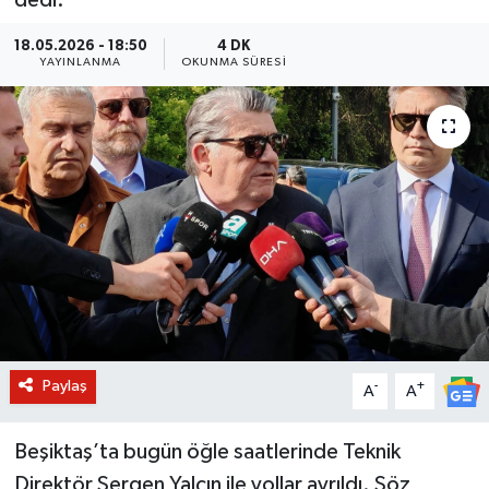
BİLİM VE TEKNOLOJİ
18.05.2026 - 18:50
4 DK
YAYINLANMA
OKUNMA SÜRESI
OTOMOBİL
KURUMSAL
Paylaş
-
+
A
A
Beşiktaş’ta bugün öğle saatlerinde Teknik
Direktör Sergen Yalçın ile yollar ayrıldı. Söz