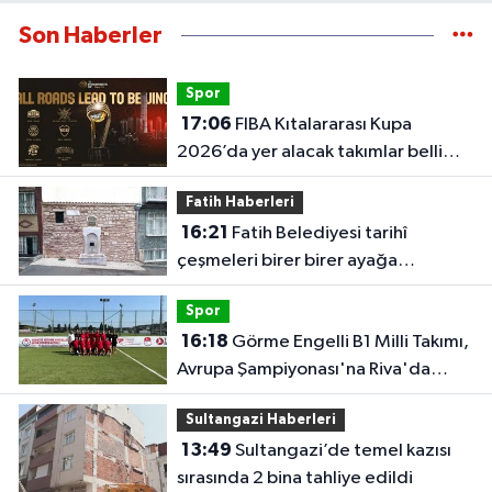
Son Haberler
Spor
17:06
FIBA Kıtalararası Kupa
2026’da yer alacak takımlar belli
oldu
Fatih Haberleri
16:21
Fatih Belediyesi tarihî
çeşmeleri birer birer ayağa
kaldırıyor
Spor
16:18
Görme Engelli B1 Milli Takımı,
Avrupa Şampiyonası'na Riva'da
hazırlanıyor
Sultangazi Haberleri
13:49
Sultangazi’de temel kazısı
sırasında 2 bina tahliye edildi