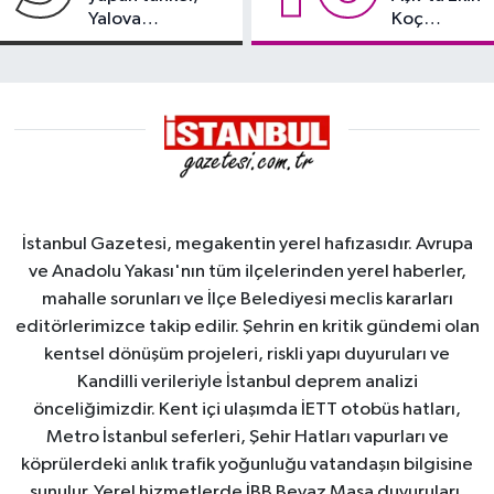
Yalova
Koç
Demirleme
damgası
Sahası'na alındı
İstanbul Gazetesi, megakentin yerel hafızasıdır. Avrupa
ve Anadolu Yakası'nın tüm ilçelerinden yerel haberler,
mahalle sorunları ve İlçe Belediyesi meclis kararları
editörlerimizce takip edilir. Şehrin en kritik gündemi olan
kentsel dönüşüm projeleri, riskli yapı duyuruları ve
Kandilli verileriyle İstanbul deprem analizi
önceliğimizdir. Kent içi ulaşımda İETT otobüs hatları,
Metro İstanbul seferleri, Şehir Hatları vapurları ve
köprülerdeki anlık trafik yoğunluğu vatandaşın bilgisine
sunulur. Yerel hizmetlerde İBB Beyaz Masa duyuruları,