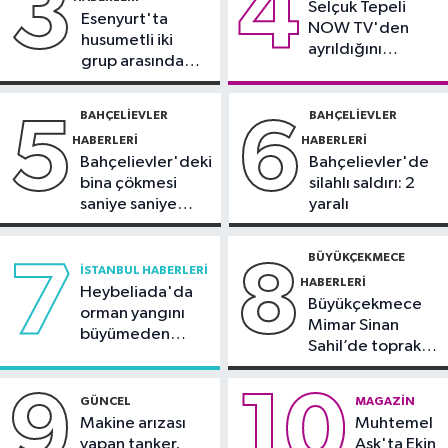
3
4
11:28
Selçuk Tepeli
Türkiye'nin en iyi simitleri
Esenyurt'ta
NOW TV'den
listesi İzmitlileri kızdırdı
husumetli iki
ayrıldığını
grup arasında
duyurdu
Güncel
silahlı kavga
11:22
Adadan, adaya denizin
BAHÇELIEVLER
BAHÇELIEVLER
5
6
içinden yürüyerek geçiyorlar
HABERLERI
HABERLERI
Bahçelievler'deki
Bahçelievler'de
bina çökmesi
silahlı saldırı: 2
saniye saniye
yaralı
görüntülendi
BÜYÜKÇEKMECE
7
8
İSTANBUL HABERLERI
HABERLERI
Heybeliada'da
Büyükçekmece
orman yangını
Mimar Sinan
büyümeden
Sahil’de toprak
söndürüldü
kayması
9
10
GÜNCEL
MAGAZIN
Makine arızası
Muhtemel
yapan tanker,
Aşk'ta Ekin