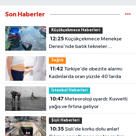
Son Haberler
Küçükçekmece Haberleri
12:25
Küçükçekmece Menekşe
Deresi'nde batık tekneler
karabatakların yuvası oldu
Sağlık
11:42
Türkiye’de obezite alarmı:
Kadınlarda oran yüzde 40’larda
İstanbul Haberleri
10:47
Meteoroloji uyardı: Kuvvetli
yağış ve fırtına geliyor
Şişli Haberleri
10:35
Şişli’de korku dolu anlar!