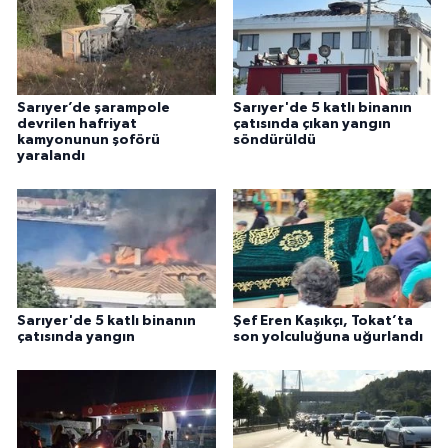
Sarıyer’de şarampole
Sarıyer'de 5 katlı binanın
devrilen hafriyat
çatısında çıkan yangın
kamyonunun şoförü
söndürüldü
yaralandı
Sarıyer'de 5 katlı binanın
Şef Eren Kaşıkçı, Tokat’ta
çatısında yangın
son yolculuğuna uğurlandı