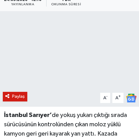
YAYINLANMA
OKUNMA SÜRESI
BİLİM VE TEKNOLOJİ
OTOMOBİL
KURUMSAL
Paylaş
-
+
A
A
İstanbul Sarıyer’
de yokuş yukarı çıktığı sırada
sürücüsünün kontrolünden çıkan moloz yüklü
kamyon geri geri kayarak yan yattı. Kazada