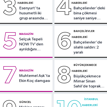
3
4
HABERLERI
HABERLERI
09:28
Trabzon’da Salah heyecanı:
Esenyurt'ta
Bahçelievler'deki
Turizmde hareketlilik başladı
husumetli iki
bina çökmesi
grup arasında
saniye saniye
Sağlık
silahlı kavga
görüntülendi
09:20
Denize girerken dikkat!
BAHÇELIEVLER
5
6
MAGAZIN
Kayalık bölgelerde zehirli tehlike
HABERLERI
Selçuk Tepeli
Bahçelievler'de
NOW TV'den
silahlı saldırı: 2
ayrıldığını
yaralı
duyurdu
BÜYÜKÇEKMECE
7
8
MAGAZIN
HABERLERI
Muhtemel Aşk'ta
Büyükçekmece
Ekin Koç damgası
Mimar Sinan
Sahil’de toprak
kayması
İSTANBUL
GÜNCEL
HABERLERI