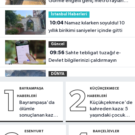
Görme engelli genç metro raylarına
düştü
İstanbul Haberleri
10:04
Namaz kılarken soyuldu! 10
yıllık birikimi saniyeler içinde gitti
Güncel
09:56
Sahte tebligat tuzağı! e-
Devlet bilgilerinizi çaldırmayın
DÜNYA
09:42
Joe Biden’ın kanseri yayıldı:
BAYRAMPAŞA
KÜÇÜKÇEKMECE
1
2
Oğlu Hunter Biden’dan açıklama
HABERLERI
HABERLERI
Bayrampaşa'da
Küçükçekmece'de
Sağlık
ölümle
kahreden kaza: 5
09:38
Uzmanı uyardı: Yulaf sağlıklı
sonuçlanan kaza:
yaşındaki çocuk
ama sınırsız değil
Sürücü
yoğun bakımda
gözaltında
ESENYURT
BAHÇELIEVLER
Güncel