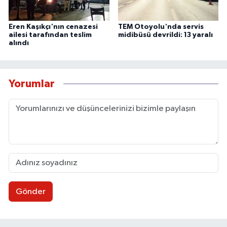
Eren Kaşıkçı'nın cenazesi
TEM Otoyolu'nda servis
ailesi tarafından teslim
midibüsü devrildi: 13 yaralı
alındı
Yorumlar
Gönder