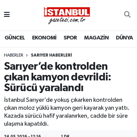
GÜNCEL
Nöbetçi Eczaneler
GÜNCEL
EKONOMİ
SPOR
MAGAZİN
DÜNYA
EKONOMİ
Hava Durumu
İSTANBUL
Trafik Durumu
HABERLER
SARIYER HABERLERI
Sarıyer’de kontrolden
DÜNYA
Süper Lig Puan Durumu ve Fikstür
çıkan kamyon devrildi:
Sürücü yaralandı
SPOR
Tüm Manşetler
İstanbul Sarıyer’de yokuş çıkarken kontrolden
MAGAZİN
Son Dakika Haberleri
çıkan moloz yüklü kamyon geri kayarak yan yattı.
Kazada sürücü hafif yaralanırken, cadde bir süre
KÜLTÜR SANAT
Haber Arşivi
ulaşıma kapatıldı.
SAĞLIK
24.05.2026 - 12:16
1 DK