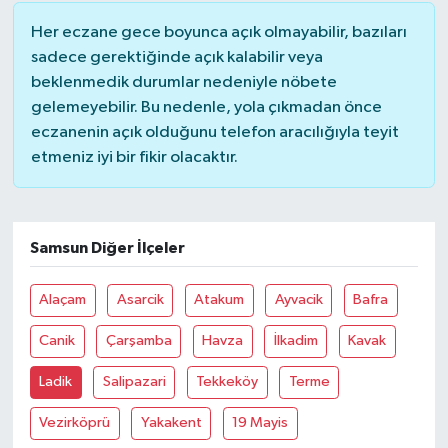
Her eczane gece boyunca açık olmayabilir, bazıları
sadece gerektiğinde açık kalabilir veya
beklenmedik durumlar nedeniyle nöbete
gelemeyebilir. Bu nedenle, yola çıkmadan önce
eczanenin açık olduğunu telefon aracılığıyla teyit
etmeniz iyi bir fikir olacaktır.
Samsun Diğer İlçeler
Alaçam
Asarcik
Atakum
Ayvacik
Bafra
Canik
Çarşamba
Havza
İlkadim
Kavak
Ladik
Salipazari
Tekkeköy
Terme
Vezirköprü
Yakakent
19 Mayis