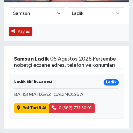
BİLİM VE TEKNOLOJİ
OTOMOBİL
Paylaş
KURUMSAL
Samsun
Ladik
06 Ağustos 2026 Perşembe
nöbetçi eczane adres, telefon ve konumları
Ladik Elif Eczanesi
Ladik
BAHŞİ MAH.GAZİ CAD.NO:56 A
Yol Tarifi Al
0 (362) 771 30 91