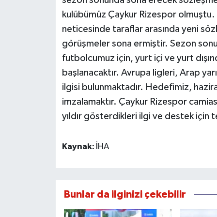
sezon sonunda sona erecek sözleşmesiy
kulübümüz Çaykur Rizespor olmuştu. Y
neticesinde taraflar arasında yeni 
görüşmeler sona ermiştir. Sezon sonu
futbolcumuz için, yurt içi ve yurt dışı
başlanacaktır. Avrupa ligleri, Arap y
ilgisi bulunmaktadır. Hedefimiz, hazi
imzalamaktır. Çaykur Rizespor camiası
yıldır gösterdikleri ilgi ve destek için 
Kaynak:
İHA
Bunlar da ilginizi çekebilir