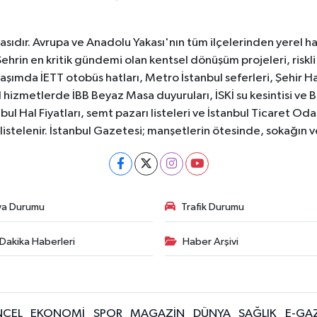
sıdır. Avrupa ve Anadolu Yakası'nın tüm ilçelerinden yerel hab
Şehrin en kritik gündemi olan kentsel dönüşüm projeleri, riskli 
aşımda İETT otobüs hatları, Metro İstanbul seferleri, Şehir Hat
 hizmetlerde İBB Beyaz Masa duyuruları, İSKİ su kesintisi ve 
bul Hal Fiyatları, semt pazarı listeleri ve İstanbul Ticaret Odas
listelenir. İstanbul Gazetesi; manşetlerin ötesinde, sokağın 
va Durumu
Trafik Durumu
Dakika Haberleri
Haber Arşivi
CEL
EKONOMİ
SPOR
MAGAZİN
DÜNYA
SAĞLIK
E-GA