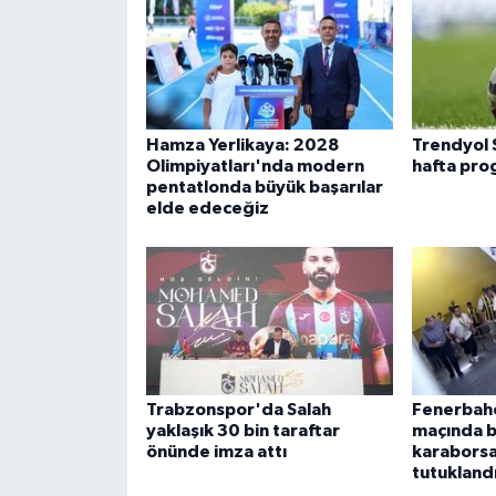
Hamza Yerlikaya: 2028
Trendyol 
Olimpiyatları'nda modern
hafta prog
pentatlonda büyük başarılar
elde edeceğiz
Trabzonspor'da Salah
Fenerbah
yaklaşık 30 bin taraftar
maçında bi
önünde imza attı
karaborsa
tutukland