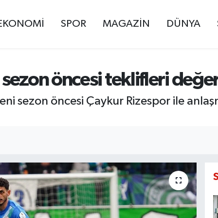
EKONOMİ
SPOR
MAGAZİN
DÜNYA
sezon öncesi teklifleri değe
yeni sezon öncesi Çaykur Rizespor ile anl
.