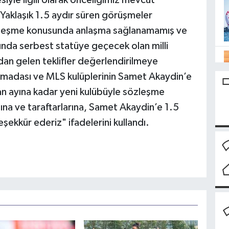
le ilgili olarak önceliğimiz mevcut
aklaşık 1.5 aydır süren görüşmeler
sözleşme konusunda anlaşma sağlanamamış ve
nda serbest statüye geçecek olan milli
ndan gelen teklifler değerlendirilmeye
arımadası ve MLS kulüplerinin Samet Akaydin’e
ran ayına kadar yeni kulübüyle sözleşme
na ve taraftarlarına, Samet Akaydin’e 1.5
teşekkür ederiz" ifadelerini kullandı.