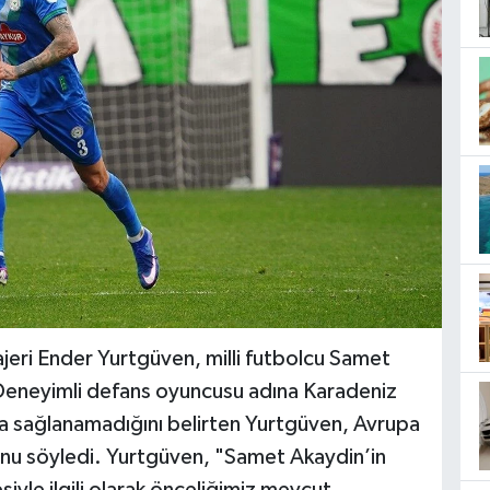
jeri Ender Yurtgüven, milli futbolcu Samet
. Deneyimli defans oyuncusu adına Karadeniz
a sağlanamadığını belirten Yurtgüven, Avrupa
ğunu söyledi. Yurtgüven, "Samet Akaydin’in