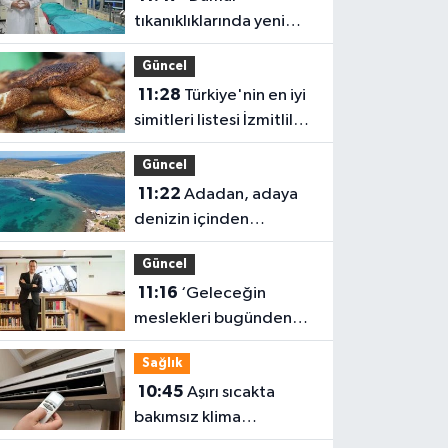
tıkanıklıklarında yeni
teknolojiyle uzuv
Güncel
kayıpları önleniyor'
11:28
Türkiye'nin en iyi
simitleri listesi İzmitlileri
kızdırdı
Güncel
11:22
Adadan, adaya
denizin içinden
yürüyerek geçiyorlar
Güncel
11:16
‘Geleceğin
meslekleri bugünden
şekilleniyor’
Sağlık
10:45
Aşırı sıcakta
bakımsız klima
yangınlara neden