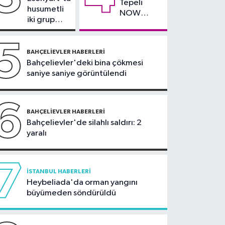
Tepeli
nüfusunun 100 katını
husumetli
NOW
ağırlıyor
iki grup
TV'den
arasında
ayrıldığını
silahlı
5
duyurdu
kavga
BAHÇELIEVLER HABERLERI
Bahçelievler'deki bina çökmesi
saniye saniye görüntülendi
6
BAHÇELIEVLER HABERLERI
Bahçelievler'de silahlı saldırı: 2
yaralı
7
İSTANBUL HABERLERI
Heybeliada'da orman yangını
büyümeden söndürüldü