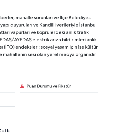
erler, mahalle sorunları ve İlçe Belediyesi
yapı duyuruları ve Kandilli verileriyle İstanbul
ları vapurları ve köprülerdeki anlık trafik
BEDAŞ/AYEDAŞ elektrik arıza bildirimleri anlık
ı (İTO) endeksleri; sosyal yaşam için ise kültür
ve mahallenin sesi olan yerel medya organıdır.
Puan Durumu ve Fikstür
ZETE