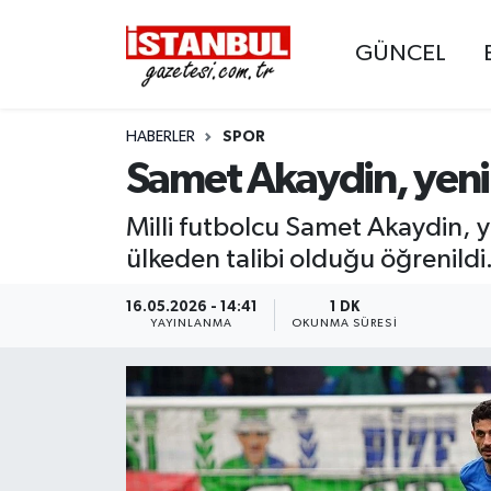
GÜNCEL
GÜNCEL
Nöbetçi Eczaneler
HABERLER
SPOR
EKONOMİ
Hava Durumu
Samet Akaydin, yeni 
İSTANBUL
Trafik Durumu
Milli futbolcu Samet Akaydin, 
DÜNYA
Süper Lig Puan Durumu ve Fikstür
ülkeden talibi olduğu öğrenildi
SPOR
Tüm Manşetler
16.05.2026 - 14:41
1 DK
YAYINLANMA
OKUNMA SÜRESI
MAGAZİN
Son Dakika Haberleri
KÜLTÜR SANAT
Haber Arşivi
SAĞLIK