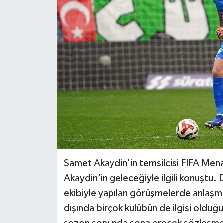
BİLİM VE TEKNOLOJİ
OTOMOBİL
KURUMSAL
Samet Akaydin'in temsilcisi FIFA Mena
Akaydin'in geleceğiyle ilgili konuştu
ekibiyle yapılan görüşmelerde anlaşm
dışında birçok kulübün de ilgisi oldu