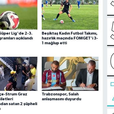
Süper Lig'de 2-3.
Beşiktaş Kadın Futbol Takımı,
ramları açıklandı
hazırlık maçında FOMGET'i 3-
1 mağlup etti
çe-Strum Graz
Trabzonspor, Salah
letleri
anlaşmasını duyurdu
dan satan 2 şüpheli
ı