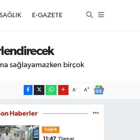
SAĞLIK
E-GAZETE
rlendirecek
aşma sağlayamazken birçok
-
+
A
A
Son Haberler
Sağlık
11:47
'Damar