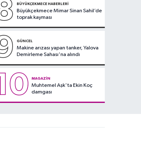
8
BÜYÜKÇEKMECE HABERLERI
Büyükçekmece Mimar Sinan Sahil’de
toprak kayması
9
GÜNCEL
Makine arızası yapan tanker, Yalova
Demirleme Sahası'na alındı
10
MAGAZIN
Muhtemel Aşk'ta Ekin Koç
damgası