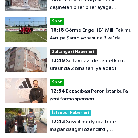
çeşmeleri birer birer ayağa
kaldırıyor
Spor
16:18
Görme Engelli B1 Milli Takımı,
Avrupa Şampiyonası'na Riva'da
hazırlanıyor
Sultangazi Haberleri
13:49
Sultangazi’de temel kazısı
sırasında 2 bina tahliye edildi
Spor
12:54
Eczacıbaşı Peron İstanbul’a
yeni forma sponsoru
İstanbul Haberleri
12:43
Sosyal medyada trafik
magandalığını özendirdi,
ehliyetinden oldu: 72 bin lira ceza