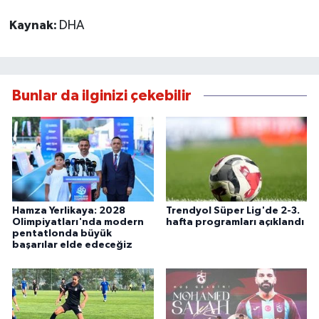
Kaynak:
DHA
Bunlar da ilginizi çekebilir
Hamza Yerlikaya: 2028
Trendyol Süper Lig'de 2-3.
Olimpiyatları'nda modern
hafta programları açıklandı
pentatlonda büyük
başarılar elde edeceğiz