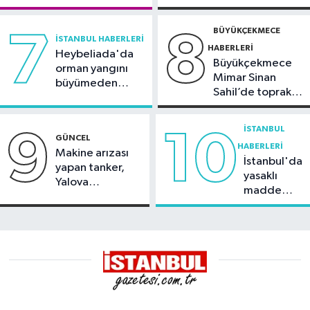
BÜYÜKÇEKMECE
7
8
İSTANBUL HABERLERI
HABERLERI
Heybeliada'da
Büyükçekmece
orman yangını
Mimar Sinan
büyümeden
Sahil’de toprak
söndürüldü
kayması
İSTANBUL
9
10
GÜNCEL
HABERLERI
Makine arızası
İstanbul'da
yapan tanker,
yasaklı
Yalova
madde
Demirleme
operasyonu
Sahası'na alındı