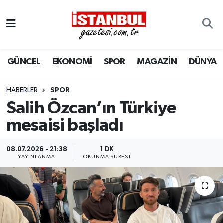
GÜNCEL
Nöbetçi Eczaneler
GÜNCEL
EKONOMİ
SPOR
MAGAZİN
DÜNYA
EKONOMİ
Hava Durumu
İSTANBUL
Trafik Durumu
HABERLER
SPOR
Salih Özcan’ın Türkiye
DÜNYA
Süper Lig Puan Durumu ve Fikstür
mesaisi başladı
SPOR
Tüm Manşetler
08.07.2026 - 21:38
1 DK
YAYINLANMA
OKUNMA SÜRESI
MAGAZİN
Son Dakika Haberleri
KÜLTÜR SANAT
Haber Arşivi
SAĞLIK