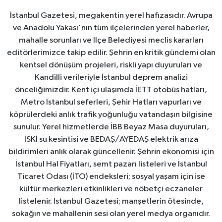
İstanbul Gazetesi, megakentin yerel hafızasıdır. Avrupa
ve Anadolu Yakası'nın tüm ilçelerinden yerel haberler,
mahalle sorunları ve İlçe Belediyesi meclis kararları
editörlerimizce takip edilir. Şehrin en kritik gündemi olan
kentsel dönüşüm projeleri, riskli yapı duyuruları ve
Kandilli verileriyle İstanbul deprem analizi
önceliğimizdir. Kent içi ulaşımda İETT otobüs hatları,
Metro İstanbul seferleri, Şehir Hatları vapurları ve
köprülerdeki anlık trafik yoğunluğu vatandaşın bilgisine
sunulur. Yerel hizmetlerde İBB Beyaz Masa duyuruları,
İSKİ su kesintisi ve BEDAŞ/AYEDAŞ elektrik arıza
bildirimleri anlık olarak güncellenir. Şehrin ekonomisi için
İstanbul Hal Fiyatları, semt pazarı listeleri ve İstanbul
Ticaret Odası (İTO) endeksleri; sosyal yaşam için ise
kültür merkezleri etkinlikleri ve nöbetçi eczaneler
listelenir. İstanbul Gazetesi; manşetlerin ötesinde,
sokağın ve mahallenin sesi olan yerel medya organıdır.