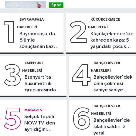
Spor
12:42
Trendyol 1. Lig'de günün
BAYRAMPAŞA
KÜÇÜKÇEKMECE
1
2
VAR'ları açıklandı
HABERLERI
HABERLERI
Bayrampaşa'da
Küçükçekmece'de
Sağlık
ölümle
kahreden kaza: 5
11:47
'Damar tıkanıklıklarında yeni
sonuçlanan kaza:
yaşındaki çocuk
teknolojiyle uzuv kayıpları önleniyor'
Sürücü
yoğun bakımda
gözaltında
ESENYURT
BAHÇELIEVLER
3
4
Güncel
HABERLERI
HABERLERI
11:28
Türkiye'nin en iyi simitleri
Esenyurt'ta
Bahçelievler'deki
listesi İzmitlileri kızdırdı
husumetli iki
bina çökmesi
grup arasında
saniye saniye
Güncel
silahlı kavga
görüntülendi
11:22
Adadan, adaya denizin
BAHÇELIEVLER
5
6
MAGAZIN
içinden yürüyerek geçiyorlar
HABERLERI
Selçuk Tepeli
Bahçelievler'de
NOW TV'den
silahlı saldırı: 2
ayrıldığını
yaralı
duyurdu