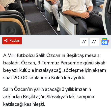
BİLİM VE TEKNOLOJİ
OTOMOBİL
KURUMSAL
Paylaş
-
+
A
A
A Milli futbolcu Salih Özcan'ın Beşiktaş mesaisi
başladı. Özcan, 9 Temmuz Perşembe günü siyah-
beyazlı kulüple imzalayacağı sözleşme için akşam
saat 20.00 sıralarında Köln'den ayrıldı.
Salih Özcan'ın yarın atacağı 3 yıllık imzanın
ardından Beşiktaş'ın Slovakya'daki kampına
katılacağı kesinleşti.