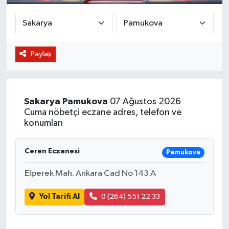
BİLİM VE TEKNOLOJİ
OTOMOBİL
Paylaş
KURUMSAL
Sakarya
Pamukova
07 Ağustos 2026
Cuma nöbetçi eczane adres, telefon ve
konumları
Ceren Eczanesi
Pamukova
Elperek Mah. Ankara Cad No 143 A
Yol Tarifi Al
0 (264) 551 22 33