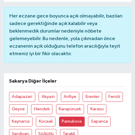
Her eczane gece boyunca açık olmayabilir, bazıları
sadece gerektiğinde açık kalabilir veya
beklenmedik durumlar nedeniyle nöbete
gelemeyebilir. Bu nedenle, yola çıkmadan önce
eczanenin açık olduğunu telefon aracılığıyla teyit
etmeniz iyi bir fikir olacaktır.
Sakarya Diğer İlçeler
Adapazari
Akyazi
Arifiye
Erenler
Ferizli
Geyve
Hendek
Karapürçek
Karasu
Kaynarca
Kocaali
Pamukova
Sapanca
Serdivan
Söğütlü
Tarakli