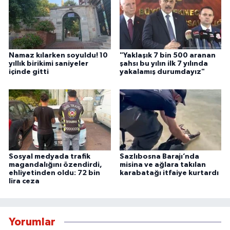
Namaz kılarken soyuldu! 10
"Yaklaşık 7 bin 500 aranan
yıllık birikimi saniyeler
şahsı bu yılın ilk 7 yılında
içinde gitti
yakalamış durumdayız"
Sosyal medyada trafik
Sazlıbosna Barajı’nda
magandalığını özendirdi,
misina ve ağlara takılan
ehliyetinden oldu: 72 bin
karabatağı itfaiye kurtardı
lira ceza
Yorumlar