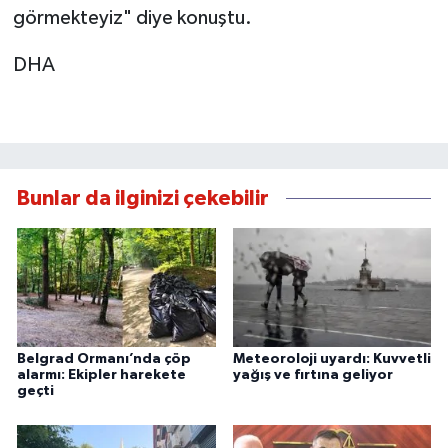
görmekteyiz" diye konuştu.
DHA
Bunlar da ilginizi çekebilir
Belgrad Ormanı’nda çöp
Meteoroloji uyardı: Kuvvetli
alarmı: Ekipler harekete
yağış ve fırtına geliyor
geçti