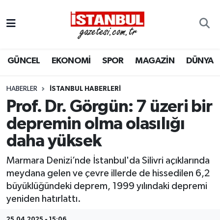
GÜNCEL
Nöbetçi Eczaneler
GÜNCEL
EKONOMİ
SPOR
MAGAZİN
DÜNYA
EKONOMİ
Hava Durumu
İSTANBUL
Trafik Durumu
HABERLER
İSTANBUL HABERLERI
Prof. Dr. Görgün: 7 üzeri bir
DÜNYA
Süper Lig Puan Durumu ve Fikstür
depremin olma olasılığı
daha yüksek
SPOR
Tüm Manşetler
Marmara Denizi’nde İstanbul'da Silivri açıklarında
MAGAZİN
Son Dakika Haberleri
meydana gelen ve çevre illerde de hissedilen 6,2
büyüklüğündeki deprem, 1999 yılındaki depremi
KÜLTÜR SANAT
Haber Arşivi
yeniden hatırlattı.
SAĞLIK
25.04.2025 - 15:06