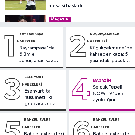
mesaisi başladı
Magazin
12:57
Şarkıcı Cansever hayatını
BAYRAMPAŞA
KÜÇÜKÇEKMECE
1
2
kaybetti
HABERLERI
HABERLERI
Bayrampaşa'da
Küçükçekmece'de
Güncel
ölümle
kahreden kaza: 5
12:53
Arnavutköy'de yolcu
sonuçlanan kaza:
yaşındaki çocuk
otobüsü İETT otobüsüne çarptı
Sürücü
yoğun bakımda
gözaltında
ESENYURT
3
4
Avcılar Haberleri
MAGAZIN
HABERLERI
12:43
Selçuk Tepeli
Avcılar’da yasak U dönüşü
Esenyurt'ta
NOW TV'den
kazaya neden oldu
husumetli iki
ayrıldığını
grup arasında
duyurdu
Küçükçekmece Haberleri
silahlı kavga
12:25
Küçükçekmece Menekşe
BAHÇELIEVLER
BAHÇELIEVLER
5
6
Deresi'nde batık tekneler
HABERLERI
HABERLERI
karabatakların yuvası oldu
Bahçelievler'deki
Bahçelievler'de