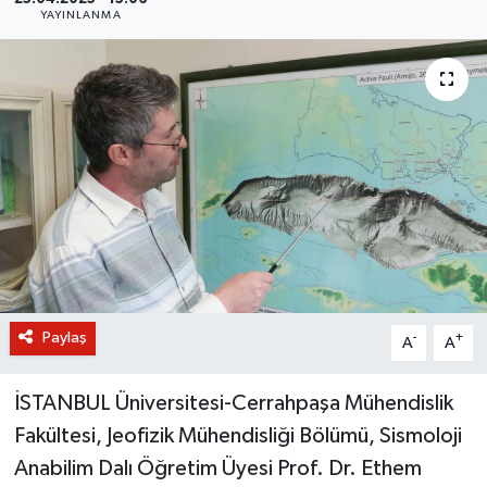
YAYINLANMA
BİLİM VE TEKNOLOJİ
OTOMOBİL
KURUMSAL
Paylaş
-
+
A
A
İSTANBUL Üniversitesi-Cerrahpaşa Mühendislik
Fakültesi, Jeofizik Mühendisliği Bölümü, Sismoloji
Anabilim Dalı Öğretim Üyesi Prof. Dr. Ethem