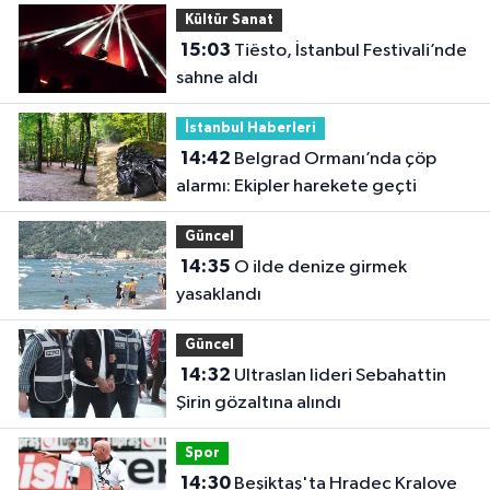
Kültür Sanat
15:03
Tiësto, İstanbul Festivali’nde
sahne aldı
İstanbul Haberleri
14:42
Belgrad Ormanı’nda çöp
alarmı: Ekipler harekete geçti
Güncel
14:35
O ilde denize girmek
yasaklandı
Güncel
14:32
Ultraslan lideri Sebahattin
Şirin gözaltına alındı
Spor
14:30
Beşiktaş'ta Hradec Kralove