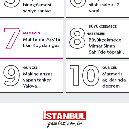
bina çökmesi
silahlı saldırı: 2
saniye saniye
yaralı
görüntülendi
BÜYÜKÇEKMECE
7
8
MAGAZIN
HABERLERI
Muhtemel Aşk'ta
Büyükçekmece
Ekin Koç damgası
Mimar Sinan
Sahil’de toprak
kayması
9
10
GÜNCEL
GÜNCEL
Makine arızası
Marmaris
yapan tanker,
açıklarında
Yalova
deprem
Demirleme
Sahası'na alındı