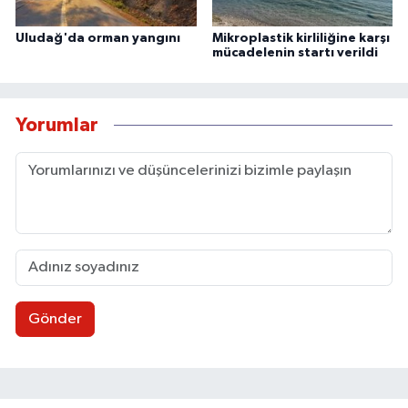
Uludağ'da orman yangını
Mikroplastik kirliliğine karşı
mücadelenin startı verildi
Yorumlar
Gönder