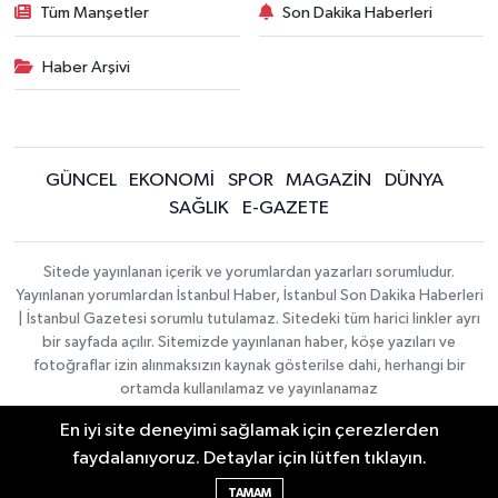
Tüm Manşetler
Son Dakika Haberleri
Haber Arşivi
GÜNCEL
EKONOMİ
SPOR
MAGAZİN
DÜNYA
SAĞLIK
E-GAZETE
Sitede yayınlanan içerik ve yorumlardan yazarları sorumludur.
Yayınlanan yorumlardan İstanbul Haber, İstanbul Son Dakika Haberleri
| İstanbul Gazetesi sorumlu tutulamaz. Sitedeki tüm harici linkler ayrı
bir sayfada açılır. Sitemizde yayınlanan haber, köşe yazıları ve
fotoğraflar izin alınmaksızın kaynak gösterilse dahi, herhangi bir
ortamda kullanılamaz ve yayınlanamaz
En iyi site deneyimi sağlamak için çerezlerden
İletişim
Künye
faydalanıyoruz. Detaylar için lütfen tıklayın.
Haber Yazılımı:
TE Bilişim
|
KURUMSAL
Copyright © 2026
TAMAM