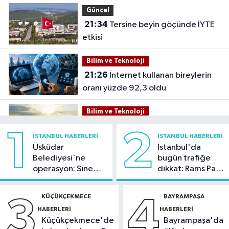
Güncel
21:34
Tersine beyin göçünde İYTE
etkisi
Bilim ve Teknoloji
21:26
İnternet kullanan bireylerin
oranı yüzde 92,3 oldu
Bilim ve Teknoloji
21:23
5G abone sayısı 4 ayda 44,5
1
2
İSTANBUL HABERLERI
İSTANBUL HABERLERI
milyona ulaştı
Üsküdar
İstanbul'da
Belediyesi'ne
bugün trafiğe
Kültür Sanat
operasyon: Sinem
dikkat: Rams Park
21:21
Esenler Belediyesi
Dedetaş'a
çevresinde bazı
vatandaşları yazlık sinemada
tutuklama talebi
yollar kapatılacak
KÜÇÜKÇEKMECE
BAYRAMPAŞA
3
4
buluşturuyor
HABERLERI
HABERLERI
Sağlık
Küçükçekmece'de
Bayrampaşa'da
21:17
"Karaciğerim yağlı"