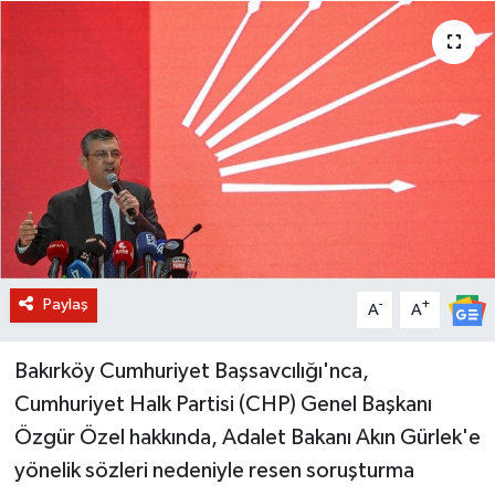
BİLİM VE TEKNOLOJİ
OTOMOBİL
KURUMSAL
Paylaş
-
+
A
A
Bakırköy Cumhuriyet Başsavcılığı'nca,
Cumhuriyet Halk Partisi (CHP) Genel Başkanı
Özgür Özel hakkında, Adalet Bakanı Akın Gürlek'e
yönelik sözleri nedeniyle resen soruşturma