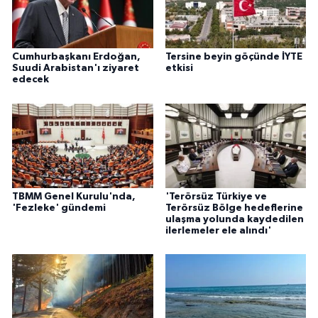
Cumhurbaşkanı Erdoğan,
Tersine beyin göçünde İYTE
Suudi Arabistan'ı ziyaret
etkisi
edecek
TBMM Genel Kurulu'nda,
'Terörsüz Türkiye ve
'Fezleke' gündemi
Terörsüz Bölge hedeflerine
ulaşma yolunda kaydedilen
ilerlemeler ele alındı'