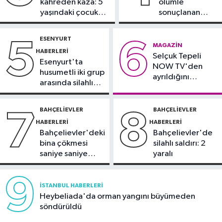
kahreden kaza: 5
ölümle
demeyin, önlemini alın
yaşındaki çocuk
sonuçlanan
yoğun bakımda
kaza: Sürücü
Spor
gözaltında
ESENYURT
5
6
21:10
Trabzonspor'da Salah
MAGAZIN
HABERLERI
Selçuk Tepeli
yaklaşık 30 bin taraftar önünde imza
Esenyurt'ta
NOW TV'den
attı
husumetli iki grup
ayrıldığını
arasında silahlı
duyurdu
kavga
BAHÇELIEVLER
BAHÇELIEVLER
7
8
HABERLERI
HABERLERI
Bahçelievler'deki
Bahçelievler'de
bina çökmesi
silahlı saldırı: 2
saniye saniye
yaralı
görüntülendi
9
İSTANBUL HABERLERI
Heybeliada'da orman yangını büyümeden
söndürüldü