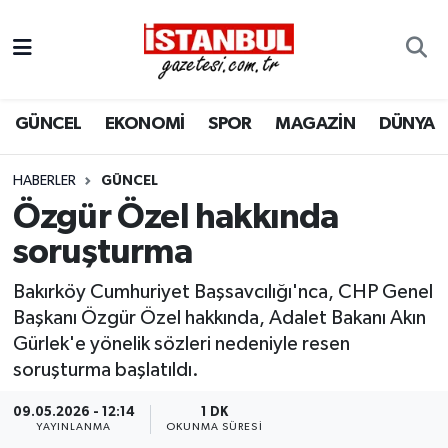
GÜNCEL
Nöbetçi Eczaneler
GÜNCEL
EKONOMİ
SPOR
MAGAZİN
DÜNYA
EKONOMİ
Hava Durumu
İSTANBUL
Trafik Durumu
HABERLER
GÜNCEL
Özgür Özel hakkında
DÜNYA
Süper Lig Puan Durumu ve Fikstür
soruşturma
SPOR
Tüm Manşetler
Bakırköy Cumhuriyet Başsavcılığı'nca, CHP Genel
Başkanı Özgür Özel hakkında, Adalet Bakanı Akın
MAGAZİN
Son Dakika Haberleri
Gürlek'e yönelik sözleri nedeniyle resen
soruşturma başlatıldı.
KÜLTÜR SANAT
Haber Arşivi
09.05.2026 - 12:14
1 DK
YAYINLANMA
OKUNMA SÜRESI
SAĞLIK