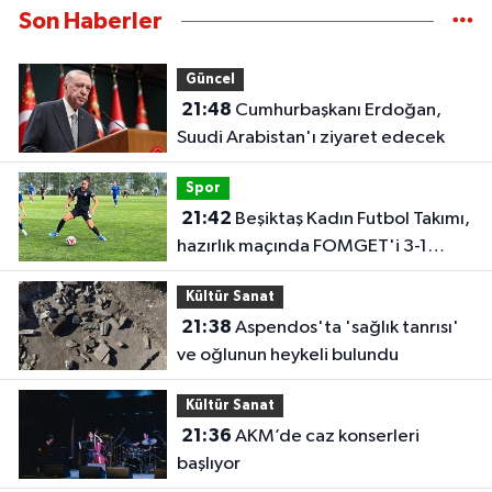
Son Haberler
Güncel
21:48
Cumhurbaşkanı Erdoğan,
Suudi Arabistan'ı ziyaret edecek
Spor
21:42
Beşiktaş Kadın Futbol Takımı,
hazırlık maçında FOMGET'i 3-1
mağlup etti
Kültür Sanat
21:38
Aspendos'ta 'sağlık tanrısı'
ve oğlunun heykeli bulundu
Kültür Sanat
21:36
AKM’de caz konserleri
başlıyor