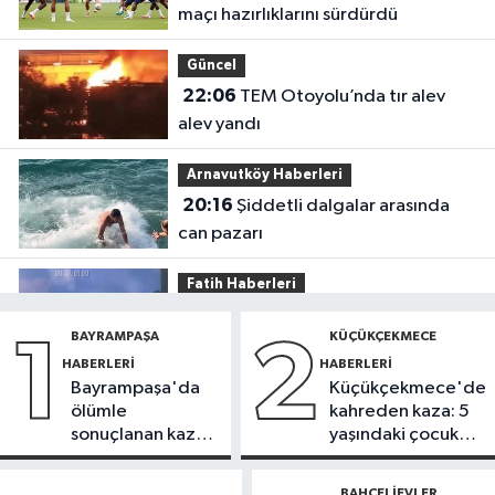
maçı hazırlıklarını sürdürdü
Güncel
22:06
TEM Otoyolu’nda tır alev
alev yandı
Arnavutköy Haberleri
20:16
Şiddetli dalgalar arasında
can pazarı
Fatih Haberleri
19:52
Fatih'te polise bıçakla saldırı
BAYRAMPAŞA
KÜÇÜKÇEKMECE
1
2
kamerada
HABERLERI
HABERLERI
Bayrampaşa'da
Küçükçekmece'de
Güncel
ölümle
kahreden kaza: 5
17:58
Edirne'de anız yangını
sonuçlanan kaza:
yaşındaki çocuk
ormana sıçradı
Sürücü
yoğun bakımda
gözaltında
BAHÇELIEVLER