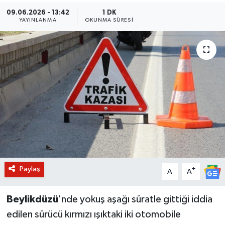
09.06.2026 - 13:42
1 DK
BİLİM VE TEKNOLOJİ
YAYINLANMA
OKUNMA SÜRESI
OTOMOBİL
KURUMSAL
Paylaş
-
+
A
A
Beylikdüzü
'nde yokuş aşağı süratle gittiği iddia
edilen sürücü kırmızı ışıktaki iki otomobile