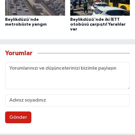
Beylikdüzü'nde
Beylikdüzü'nde iki İETT
metrobüste yangın
otobüsü çarpıştı! Yaralılar
var
Yorumlar
Gönder