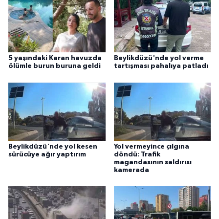
5 yaşındaki Karan havuzda
Beylikdüzü'nde yol verme
ölümle burun buruna geldi
tartışması pahalıya patladı
Beylikdüzü'nde yol kesen
Yol vermeyince çılgına
sürücüye ağır yaptırım
döndü: Trafik
magandasının saldırısı
kamerada