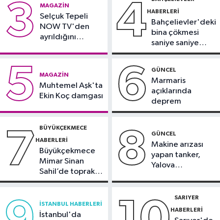
3
4
Güncel
MAGAZIN
HABERLERI
17:46
Selçuk Tepeli
Kahramanmaraş'ta çıkan
Bahçelievler'deki
NOW TV'den
orman yangını söndürüldü
bina çökmesi
ayrıldığını
saniye saniye
duyurdu
Güngören Haberleri
görüntülendi
17:23
Güngören’de 5 katlı binanın
5
6
GÜNCEL
MAGAZIN
balkonu yıkıldı
Marmaris
Muhtemel Aşk'ta
açıklarında
Ekin Koç damgası
deprem
BÜYÜKÇEKMECE
7
8
GÜNCEL
HABERLERI
Makine arızası
Büyükçekmece
yapan tanker,
Mimar Sinan
Yalova
Sahil’de toprak
Demirleme
kayması
Sahası'na alındı
SARIYER
9
10
İSTANBUL HABERLERI
HABERLERI
İstanbul'da