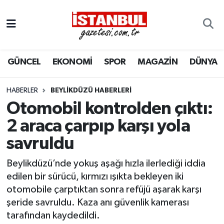
GÜNCEL
Nöbetçi Eczaneler
GÜNCEL
EKONOMİ
SPOR
MAGAZİN
DÜNYA
EKONOMİ
Hava Durumu
İSTANBUL
Trafik Durumu
HABERLER
BEYLIKDÜZÜ HABERLERI
Otomobil kontrolden çıktı:
DÜNYA
Süper Lig Puan Durumu ve Fikstür
2 araca çarpıp karşı yola
savruldu
SPOR
Tüm Manşetler
Beylikdüzü’nde yokuş aşağı hızla ilerlediği iddia
MAGAZİN
Son Dakika Haberleri
edilen bir sürücü, kırmızı ışıkta bekleyen iki
otomobile çarptıktan sonra refüjü aşarak karşı
KÜLTÜR SANAT
Haber Arşivi
şeride savruldu. Kaza anı güvenlik kamerası
tarafından kaydedildi.
SAĞLIK