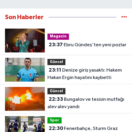
Son Haberler
Magazin
23:37
Ebru Gündeş'ten yeni pozlar
Güncel
23:11
Denize giriş yasaktı: Hakem
Hakan Ergin hayatını kaybetti
Güncel
22:33
Bungalov ve tesisin mutfağı
alev alev yandı
Spor
22:30
Fenerbahçe, Sturm Graz