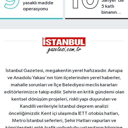
Sarıyer'de
yasaklı madde
5 katlı
operasyonu
binanın
çatısında
yangın
İstanbul Gazetesi, megakentin yerel hafızasıdır. Avrupa
ve Anadolu Yakası'nın tüm ilçelerinden yerel haberler,
mahalle sorunları ve İlçe Belediyesi meclis kararları
editörlerimizce takip edilir. Şehrin en kritik gündemi olan
kentsel dönüşüm projeleri, riskli yapı duyuruları ve
Kandilli verileriyle İstanbul deprem analizi
önceliğimizdir. Kent içi ulaşımda İETT otobüs hatları,
Metro İstanbul seferleri, Şehir Hatları vapurları ve
köprülerdeki anlık trafik yoğunluğu vatandaşın bilgisine