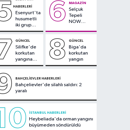
5
6
çevresinde
teslim
MAGAZIN
Olympos Regatta için
HABERLERI
bazı yollar
alındı
Selçuk
geri sayım başladı
Esenyurt'ta
kapatılacak
Tepeli
husumetli
NOW
iki grup
TV'den
arasında
ayrıldığını
silahlı
7
8
duyurdu
GÜNCEL
GÜNCEL
kavga
Silifke'de
Biga'da
korkutan
korkutan
yangına
yangın
havadan ve
karadan
9
müdahale
BAHÇELIEVLER HABERLERI
Bahçelievler'de silahlı saldırı: 2
yaralı
10
İSTANBUL HABERLERI
Heybeliada'da orman yangını
büyümeden söndürüldü