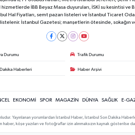
 hizmetlerde İBB Beyaz Masa duyuruları, İSKİ su kesintisi ve 
bul Hal Fiyatları, semt pazarı listeleri ve İstanbul Ticaret Odas
listelenir. İstanbul Gazetesi; manşetlerin ötesinde, sokağın 
va Durumu
Trafik Durumu
Dakika Haberleri
Haber Arşivi
CEL
EKONOMİ
SPOR
MAGAZİN
DÜNYA
SAĞLIK
E-GA
mludur. Yayınlanan yorumlardan İstanbul Haber, İstanbul Son Dakika Haberl
lanan haber, köşe yazıları ve fotoğraflar izin alınmaksızın kaynak gösterilse