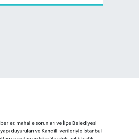
erler, mahalle sorunları ve İlçe Belediyesi
yapı duyuruları ve Kandilli verileriyle İstanbul
ları vapurları ve köprülerdeki anlık trafik