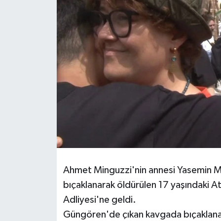
BİLİM VE TEKNOLOJİ
OTOMOBİL
KURUMSAL
Ahmet Minguzzi'nin annesi Yasemin Mi
bıçaklanarak öldürülen 17 yaşındaki At
Adliyesi'ne geldi.
Güngören'de çıkan kavgada bıçaklanar