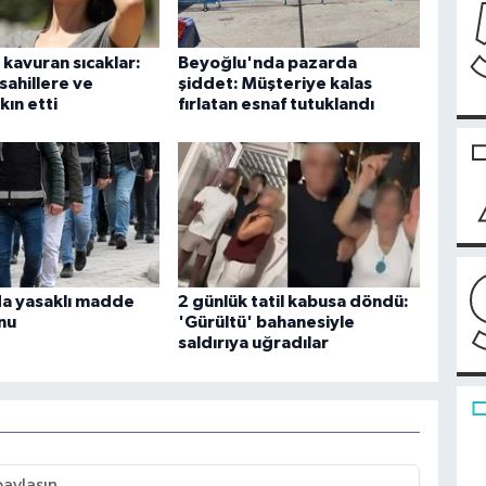
 kavuran sıcaklar:
Beyoğlu'nda pazarda
sahillere ve
şiddet: Müşteriye kalas
kın etti
fırlatan esnaf tutuklandı
da yasaklı madde
2 günlük tatil kabusa döndü:
nu
'Gürültü' bahanesiyle
saldırıya uğradılar