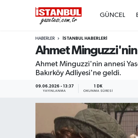
GÜNCEL
GÜNCEL
Nöbetçi Eczaneler
HABERLER
İSTANBUL HABERLERI
EKONOMİ
Hava Durumu
Ahmet Minguzzi'nin 
İSTANBUL
Trafik Durumu
Ahmet Minguzzi'nin annesi Yase
DÜNYA
Süper Lig Puan Durumu ve Fikstür
Bakırköy Adliyesi'ne geldi.
SPOR
Tüm Manşetler
09.06.2026 - 13:37
1 DK
YAYINLANMA
OKUNMA SÜRESI
MAGAZİN
Son Dakika Haberleri
KÜLTÜR SANAT
Haber Arşivi
SAĞLIK