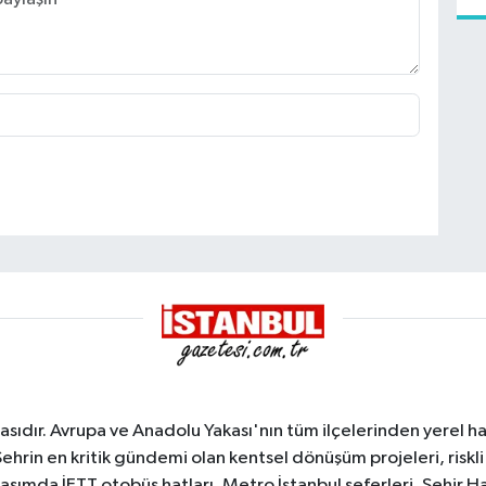
sıdır. Avrupa ve Anadolu Yakası'nın tüm ilçelerinden yerel hab
Şehrin en kritik gündemi olan kentsel dönüşüm projeleri, riskli 
aşımda İETT otobüs hatları, Metro İstanbul seferleri, Şehir Hat