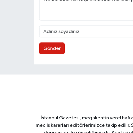
Gönder
İstanbul Gazetesi, megakentin yerel hafıza
meclis kararları editörlerimizce takip edilir. 
deprem analizi önceliğimizdir. Kent içi ul