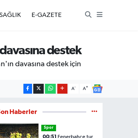
SAĞLIK
E-GAZETE
 davasına destek
'ın davasına destek için
-
+
A
A
Son Haberler
Spor
00:51
Fenerbahçe tur