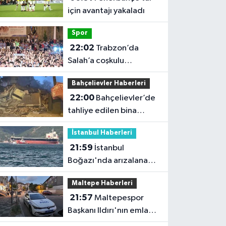
için avantajı yakaladı
Spor
22:02
Trabzon’da
Salah’a coşkulu
karşılama
Bahçelievler Haberleri
22:00
Bahçelievler’de
tahliye edilen bina
çöktü
İstanbul Haberleri
21:59
İstanbul
Boğazı'nda arızalanan
gemi çekildi; trafik
Maltepe Haberleri
yeniden açıldı
21:57
Maltepespor
Başkanı Ildırı'nın emlak
dükkanı kurşunlandı: 1