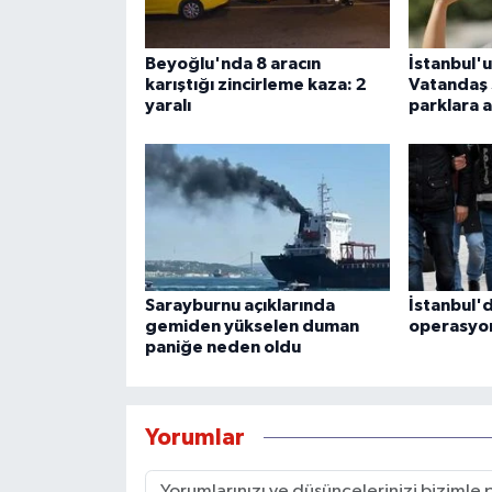
Beyoğlu'nda 8 aracın
İstanbul'u
karıştığı zincirleme kaza: 2
Vatandaş 
yaralı
parklara a
Sarayburnu açıklarında
İstanbul'
gemiden yükselen duman
operasyo
paniğe neden oldu
Yorumlar