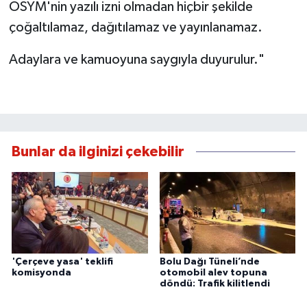
ÖSYM'nin yazılı izni olmadan hiçbir şekilde
çoğaltılamaz, dağıtılamaz ve yayınlanamaz.
Adaylara ve kamuoyuna saygıyla duyurulur."
Bunlar da ilginizi çekebilir
'Çerçeve yasa' teklifi
Bolu Dağı Tüneli’nde
komisyonda
otomobil alev topuna
döndü: Trafik kilitlendi