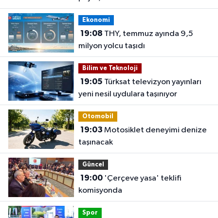
Ekonomi
19:08
THY, temmuz ayında 9,5
milyon yolcu taşıdı
Bilim ve Teknoloji
19:05
Türksat televizyon yayınları
yeni nesil uydulara taşınıyor
Otomobil
19:03
Motosiklet deneyimi denize
taşınacak
Güncel
19:00
'Çerçeve yasa' teklifi
komisyonda
Spor