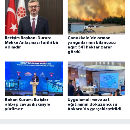
İletişim Başkanı Duran:
Çanakkale'de orman
Mekke Anlaşması tarihi bir
yangınlarının bilançosu
adımdır
ağır: 541 hektar zarar
gördü
Bakan Kurum: Bu işler
Uygulamalı mevzuat
ahbap çavuş ilişkisiyle
eğitiminin dokuzuncusu
yürümez
Ankara’da gerçekleştirildi