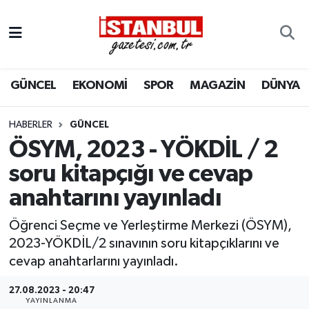
GÜNCEL
Nöbetçi Eczaneler
GÜNCEL
EKONOMİ
SPOR
MAGAZİN
DÜNYA
EKONOMİ
Hava Durumu
İSTANBUL
Trafik Durumu
HABERLER
GÜNCEL
ÖSYM, 2023 - YÖKDİL / 2
DÜNYA
Süper Lig Puan Durumu ve Fikstür
soru kitapçığı ve cevap
anahtarını yayınladı
SPOR
Tüm Manşetler
Öğrenci Seçme ve Yerleştirme Merkezi (ÖSYM),
MAGAZİN
Son Dakika Haberleri
2023-YÖKDİL/2 sınavının soru kitapçıklarını ve
cevap anahtarlarını yayınladı.
KÜLTÜR SANAT
Haber Arşivi
27.08.2023 - 20:47
SAĞLIK
YAYINLANMA