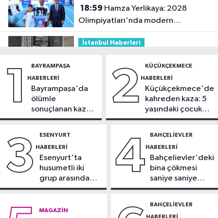
18:59
Hamza Yerlikaya: 2028
Olimpiyatları'nda modern
pentatlonda büyük başarılar elde
İstanbul Haberleri
edeceğiz
18:44
Kireçburnu Sahili Antalya
BAYRAMPAŞA
KÜÇÜKÇEKMECE
1
2
plajlarını aratmadı
HABERLERI
HABERLERI
Bayrampaşa'da
Küçükçekmece'de
Güncel
ölümle
kahreden kaza: 5
18:43
Bolu Dağı Tüneli’nde
sonuçlanan kaza:
yaşındaki çocuk
otomobil alev topuna döndü: Trafik
Sürücü
yoğun bakımda
kilitlendi
gözaltında
ESENYURT
BAHÇELIEVLER
3
4
Güncel
HABERLERI
HABERLERI
17:07
İletişim Başkanı Duran: Mekke
Esenyurt'ta
Bahçelievler'deki
Anlaşması tarihi bir adımdır
husumetli iki
bina çökmesi
grup arasında
saniye saniye
İstanbul Haberleri
silahlı kavga
görüntülendi
17:00
Tuzla'da 2 katlı işçi
BAHÇELIEVLER
MAGAZIN
konteynerleri alevlere teslim oldu
HABERLERI