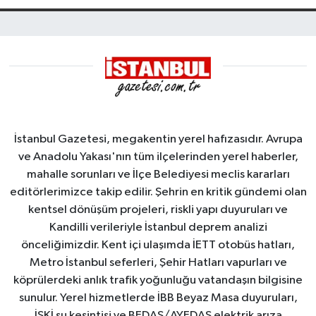
İstanbul Gazetesi, megakentin yerel hafızasıdır. Avrupa
ve Anadolu Yakası'nın tüm ilçelerinden yerel haberler,
mahalle sorunları ve İlçe Belediyesi meclis kararları
editörlerimizce takip edilir. Şehrin en kritik gündemi olan
kentsel dönüşüm projeleri, riskli yapı duyuruları ve
Kandilli verileriyle İstanbul deprem analizi
önceliğimizdir. Kent içi ulaşımda İETT otobüs hatları,
Metro İstanbul seferleri, Şehir Hatları vapurları ve
köprülerdeki anlık trafik yoğunluğu vatandaşın bilgisine
sunulur. Yerel hizmetlerde İBB Beyaz Masa duyuruları,
İSKİ su kesintisi ve BEDAŞ/AYEDAŞ elektrik arıza