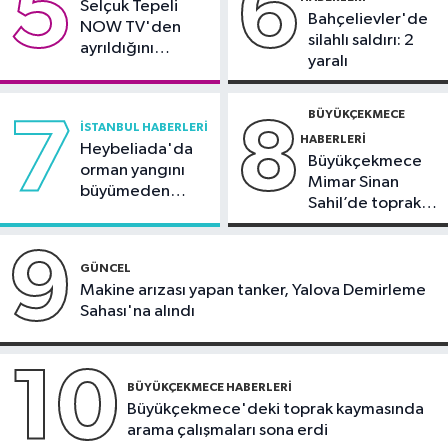
5
6
Selçuk Tepeli
Bahçelievler'de
NOW TV'den
silahlı saldırı: 2
ayrıldığını
yaralı
duyurdu
BÜYÜKÇEKMECE
7
8
İSTANBUL HABERLERI
HABERLERI
Heybeliada'da
Büyükçekmece
orman yangını
Mimar Sinan
büyümeden
Sahil’de toprak
söndürüldü
kayması
9
GÜNCEL
Makine arızası yapan tanker, Yalova Demirleme
Sahası'na alındı
10
BÜYÜKÇEKMECE HABERLERI
Büyükçekmece'deki toprak kaymasında
arama çalışmaları sona erdi