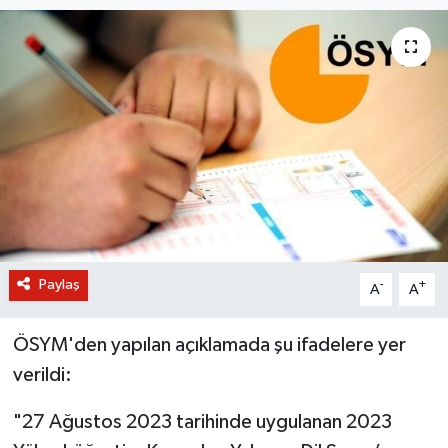
BİLİM VE TEKNOLOJİ
OTOMOBİL
KURUMSAL
Paylaş
-
+
A
A
ÖSYM'den yapılan açıklamada şu ifadelere yer
verildi:
"27 Ağustos 2023 tarihinde uygulanan 2023