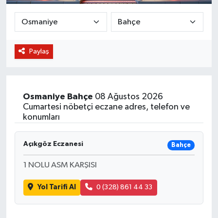
BİLİM VE TEKNOLOJİ
OTOMOBİL
Paylaş
KURUMSAL
Osmaniye
Bahçe
08 Ağustos 2026
Cumartesi nöbetçi eczane adres, telefon ve
konumları
Açıkgöz Eczanesi
Bahçe
1 NOLU ASM KARŞISI
Yol Tarifi Al
0 (328) 861 44 33