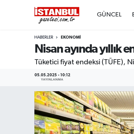
GÜNCEL
GÜNCEL
Nöbetçi Eczaneler
HABERLER
EKONOMI
EKONOMİ
Hava Durumu
Nisan ayında yıllık 
İSTANBUL
Trafik Durumu
Tüketici fiyat endeksi (TÜFE), Ni
DÜNYA
Süper Lig Puan Durumu ve Fikstür
05.05.2025 - 10:12
YAYINLANMA
SPOR
Tüm Manşetler
MAGAZİN
Son Dakika Haberleri
KÜLTÜR SANAT
Haber Arşivi
SAĞLIK