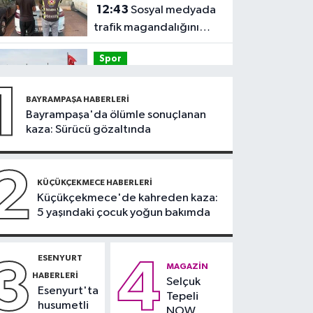
12:43
Sosyal medyada
trafik magandalığını
özendirdi, ehliyetinden
Spor
oldu: 72 bin lira ceza
12:42
Trendyol 1.
1
Lig'de günün VAR'ları
BAYRAMPAŞA HABERLERI
açıklandı
Bayrampaşa'da ölümle sonuçlanan
Sağlık
kaza: Sürücü gözaltında
11:47
'Damar
tıkanıklıklarında yeni
2
teknolojiyle uzuv
KÜÇÜKÇEKMECE HABERLERI
Güncel
Küçükçekmece'de kahreden kaza:
kayıpları önleniyor'
5 yaşındaki çocuk yoğun bakımda
11:28
Türkiye'nin en iyi
simitleri listesi İzmitlileri
kızdırdı
ESENYURT
3
4
Güncel
MAGAZIN
HABERLERI
Selçuk
11:22
Adadan, adaya
Esenyurt'ta
Tepeli
denizin içinden
husumetli
NOW