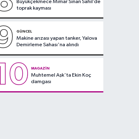
8
Büyükçekmece Mimar Sinan Sahil’de
toprak kayması
9
GÜNCEL
Makine arızası yapan tanker, Yalova
Demirleme Sahası'na alındı
10
MAGAZIN
Muhtemel Aşk'ta Ekin Koç
damgası