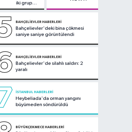
yürüyerek geçiyorlar
iki grup
TV'den
arasında
ayrıldığını
silahlı
5
duyurdu
kavga
BAHÇELIEVLER HABERLERI
Bahçelievler'deki bina çökmesi
saniye saniye görüntülendi
6
BAHÇELIEVLER HABERLERI
Bahçelievler'de silahlı saldırı: 2
yaralı
7
İSTANBUL HABERLERI
Heybeliada'da orman yangını
büyümeden söndürüldü
BÜYÜKÇEKMECE HABERLERI