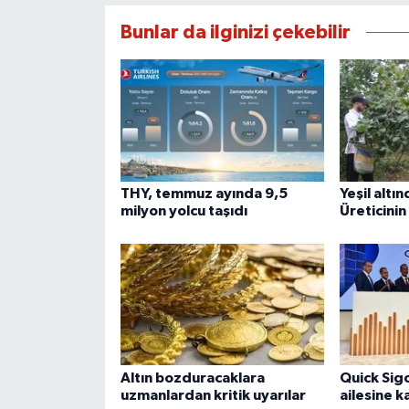
Bunlar da ilginizi çekebilir
THY, temmuz ayında 9,5
Yeşil altı
milyon yolcu taşıdı
Üreticinin
Altın bozduracaklara
Quick Sig
uzmanlardan kritik uyarılar
ailesine ka