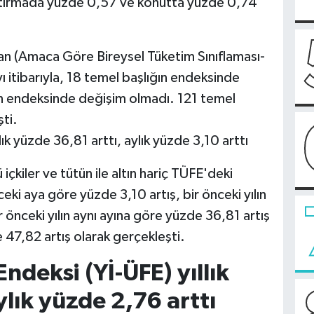
aştırmada yüzde 0,57 ve konutta yüzde 0,74
n (Amaca Göre Bireysel Tüketim Sınıflaması-
 itibarıyla, 18 temel başlığın endeksinde
ın endeksinde değişim olmadı. 121 temel
ti.
ık yüzde 36,81 arttı, aylık yüzde 3,10 arttı
 içkiler ve tütün ile altın hariç TÜFE'deki
eki aya göre yüzde 3,10 artış, bir önceki yılın
r önceki yılın aynı ayına göre yüzde 36,81 artış
e 47,82 artış olarak gerçekleşti.
 Endeksi (Yİ-ÜFE) yıllık
ylık yüzde 2,76 arttı