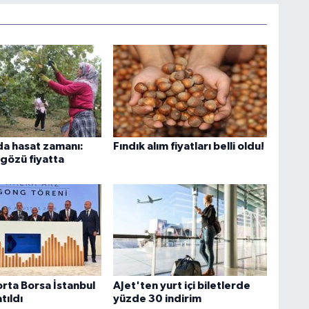
nda hasat zamanı:
Fındık alım fiyatları belli oldu!
 gözü fiyatta
orta Borsa İstanbul
AJet'ten yurt içi biletlerde
tıldı
yüzde 30 indirim