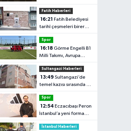
alacak takımlar belli
Fatih Haberleri
oldu
16:21
Fatih Belediyesi
tarihî çeşmeleri birer
birer ayağa kaldırıyor
Spor
16:18
Görme Engelli B1
Milli Takımı, Avrupa
Şampiyonası'na Riva'da
Sultangazi Haberleri
hazırlanıyor
13:49
Sultangazi’de
temel kazısı sırasında 2
bina tahliye edildi
Spor
12:54
Eczacıbaşı Peron
İstanbul’a yeni forma
sponsoru
İstanbul Haberleri