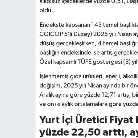
alkolsüz içeceklerde yüzde 0,51, ul
oldu.
Endekste kapsanan 143 temel başlıkta
COICOP 5'li Düzey) 2025 yılı Nisan ayı
düşüş gerçekleşirken, 4 temel başlığ
başlığın endeksinde ise artış gerçekleş
Özel kapsamlı TÜFE göstergesi (B) yıll
İşlenmemiş gıda ürünleri, enerji, alkollü
değişim, 2025 yılı Nisan ayında bir önc
Aralık ayına göre yüzde 12,71 artış, bi
ve on iki aylık ortalamalara göre yüzd
Yurt İçi Üretici Fiyat
yüzde 22,50 arttı, a