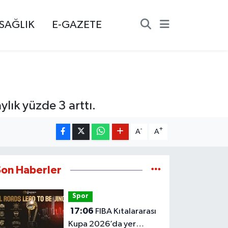
SAĞLIK
E-GAZETE
ylık yüzde 3 arttı.
-
+
A
A
Son Haberler
Spor
17:06
FIBA Kıtalararası
Kupa 2026’da yer