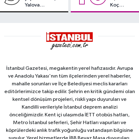
Yalova
Koç
Demirleme
damgası
Sahası'na alındı
İstanbul Gazetesi, megakentin yerel hafızasıdır. Avrupa
ve Anadolu Yakası'nın tüm ilçelerinden yerel haberler,
mahalle sorunları ve İlçe Belediyesi meclis kararları
editörlerimizce takip edilir. Şehrin en kritik gündemi olan
kentsel dönüşüm projeleri, riskli yapı duyuruları ve
Kandilli verileriyle İstanbul deprem analizi
önceliğimizdir. Kent içi ulaşımda İETT otobüs hatları,
Metro İstanbul seferleri, Şehir Hatları vapurları ve
köprülerdeki anlık trafik yoğunluğu vatandaşın bilgisine
sunulur. Yerel hizmetlerde İBB Beyaz Masa duyuruları,