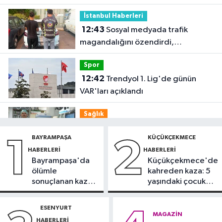
İstanbul Haberleri
12:43
Sosyal medyada trafik
magandalığını özendirdi,
ehliyetinden oldu: 72 bin lira ceza
Spor
12:42
Trendyol 1. Lig'de günün
VAR'ları açıklandı
Sağlık
11:47
'Damar tıkanıklıklarında yeni
BAYRAMPAŞA
KÜÇÜKÇEKMECE
1
2
teknolojiyle uzuv kayıpları önleniyor'
HABERLERI
HABERLERI
Bayrampaşa'da
Küçükçekmece'de
Güncel
ölümle
kahreden kaza: 5
11:28
Türkiye'nin en iyi simitleri
sonuçlanan kaza:
yaşındaki çocuk
listesi İzmitlileri kızdırdı
Sürücü
yoğun bakımda
gözaltında
ESENYURT
Güncel
MAGAZIN
HABERLERI