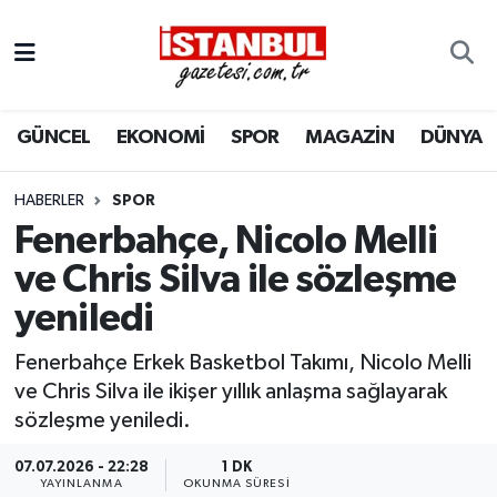
GÜNCEL
Nöbetçi Eczaneler
GÜNCEL
EKONOMİ
SPOR
MAGAZİN
DÜNYA
EKONOMİ
Hava Durumu
İSTANBUL
Trafik Durumu
HABERLER
SPOR
Fenerbahçe, Nicolo Melli
DÜNYA
Süper Lig Puan Durumu ve Fikstür
ve Chris Silva ile sözleşme
yeniledi
SPOR
Tüm Manşetler
Fenerbahçe Erkek Basketbol Takımı, Nicolo Melli
MAGAZİN
Son Dakika Haberleri
ve Chris Silva ile ikişer yıllık anlaşma sağlayarak
sözleşme yeniledi.
KÜLTÜR SANAT
Haber Arşivi
07.07.2026 - 22:28
1 DK
SAĞLIK
YAYINLANMA
OKUNMA SÜRESI