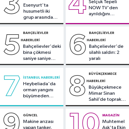
3
4
11:22
Selçuk Tepeli
Adadan, adaya denizin
Esenyurt'ta
NOW TV'den
içinden yürüyerek geçiyorlar
husumetli iki
ayrıldığını
grup arasında
duyurdu
Güncel
silahlı kavga
11:16
‘Geleceğin meslekleri
BAHÇELIEVLER
BAHÇELIEVLER
5
6
bugünden şekilleniyor’
HABERLERI
HABERLERI
Bahçelievler'deki
Bahçelievler'de
bina çökmesi
silahlı saldırı: 2
saniye saniye
yaralı
görüntülendi
BÜYÜKÇEKMECE
7
8
İSTANBUL HABERLERI
HABERLERI
Heybeliada'da
Büyükçekmece
orman yangını
Mimar Sinan
büyümeden
Sahil’de toprak
söndürüldü
kayması
9
10
GÜNCEL
MAGAZIN
Makine arızası
Muhtemel
yapan tanker,
Aşk'ta Ekin