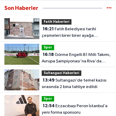
Son Haberler
Fatih Haberleri
16:21
Fatih Belediyesi tarihî
çeşmeleri birer birer ayağa
kaldırıyor
Spor
16:18
Görme Engelli B1 Milli Takımı,
Avrupa Şampiyonası'na Riva'da
hazırlanıyor
Sultangazi Haberleri
13:49
Sultangazi’de temel kazısı
sırasında 2 bina tahliye edildi
Spor
12:54
Eczacıbaşı Peron İstanbul’a
yeni forma sponsoru