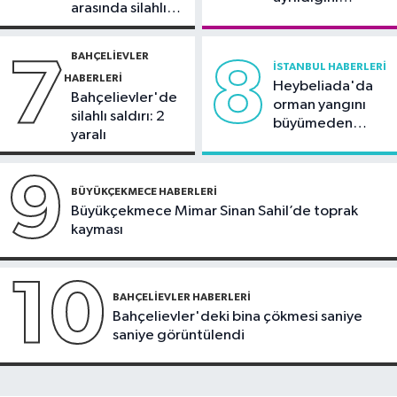
arasında silahlı
duyurdu
kavga
BAHÇELIEVLER
7
8
İSTANBUL HABERLERI
HABERLERI
Heybeliada'da
Bahçelievler'de
orman yangını
silahlı saldırı: 2
büyümeden
yaralı
söndürüldü
9
BÜYÜKÇEKMECE HABERLERI
Büyükçekmece Mimar Sinan Sahil’de toprak
kayması
10
BAHÇELIEVLER HABERLERI
Bahçelievler'deki bina çökmesi saniye
saniye görüntülendi