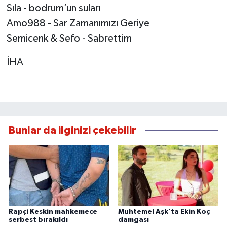
Sıla - bodrum’un suları
Amo988 - Sar Zamanımızı Geriye
Semicenk & Sefo - Sabrettim
İHA
Bunlar da ilginizi çekebilir
Rapçi Keskin mahkemece
Muhtemel Aşk'ta Ekin Koç
serbest bırakıldı
damgası