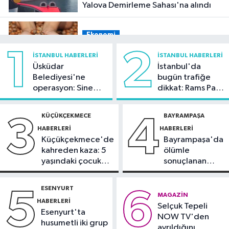
Yalova Demirleme Sahası'na alındı
Ekonomi
16:26
1
Fındık alım fiyatları belli oldu!
2
İSTANBUL HABERLERI
İSTANBUL HABERLERI
Üsküdar
İstanbul'da
Belediyesi'ne
bugün trafiğe
Spor
operasyon: Sinem
dikkat: Rams Park
15:57
Trabzonspor, Salah
Dedetaş'a
çevresinde bazı
anlaşmasını duyurdu
tutuklama talebi
yollar kapatılacak
KÜÇÜKÇEKMECE
BAYRAMPAŞA
3
4
HABERLERI
HABERLERI
Sağlık
Küçükçekmece'de
Bayrampaşa'da
15:55
Yaz sıcakları sağlığı tehdit
kahreden kaza: 5
ölümle
ediyor: Uzmandan önemli tavsiyeler
yaşındaki çocuk
sonuçlanan
yoğun bakımda
kaza: Sürücü
Magazin
gözaltında
ESENYURT
5
6
14:56
Muhtemel Aşk'ta Ekin Koç
MAGAZIN
HABERLERI
Selçuk Tepeli
damgası
Esenyurt'ta
NOW TV'den
husumetli iki grup
ayrıldığını