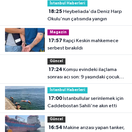
İstanbul Haberleri
18:25
Heybeliada'da Deniz Harp
Okulu'nun çatısında yangın
Magazin
17:57
Rapçi Keskin mahkemece
serbest bırakıldı
Güncel
17:24
Komşu evindeki ilaçlama
sonrası acı son: 9 yaşındaki çocuk
hayatını kaybetti
İstanbul Haberleri
17:00
İstanbullular serinlemek için
Caddebostan Sahili'ne akın etti
Güncel
16:54
Makine arızası yapan tanker,