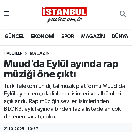
GÜNCEL
Nöbetçi Eczaneler
GÜNCEL
EKONOMİ
SPOR
MAGAZİN
DÜNYA
EKONOMİ
Hava Durumu
İSTANBUL
Trafik Durumu
HABERLER
MAGAZIN
Muud’da Eylül ayında rap
DÜNYA
Süper Lig Puan Durumu ve Fikstür
müziği öne çıktı
SPOR
Tüm Manşetler
Türk Telekom’un dijital müzik platformu Muud’da
Eylül ayının en çok dinlenen isimleri ve albümleri
MAGAZİN
Son Dakika Haberleri
açıklandı. Rap müziğin sevilen isimlerinden
BLOK3, eylül ayında birden fazla listede en çok
KÜLTÜR SANAT
Haber Arşivi
dinlenen sanatçı oldu.
SAĞLIK
21.10.2025 - 10:37