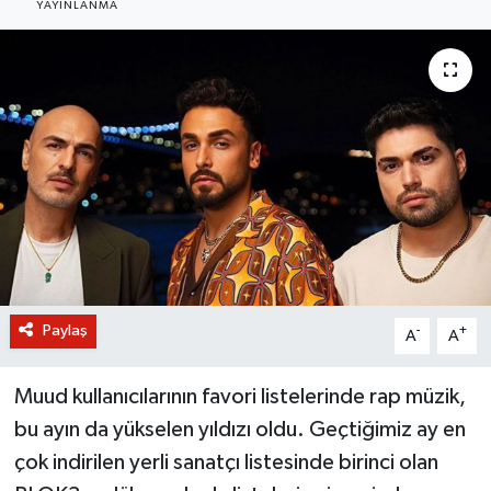
YAYINLANMA
BİLİM VE TEKNOLOJİ
OTOMOBİL
KURUMSAL
Paylaş
-
+
A
A
Muud kullanıcılarının favori listelerinde rap müzik,
bu ayın da yükselen yıldızı oldu. Geçtiğimiz ay en
çok indirilen yerli sanatçı listesinde birinci olan