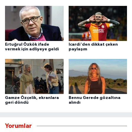
Ertuğrul Özkök ifade
Icardi'den dikkat çeken
vermek için adliyeye geldi
paylaşım
Gamze Özçelik, ekranlara
Bennu Gerede gözaltına
geri döndü
alındı
Yorumlar