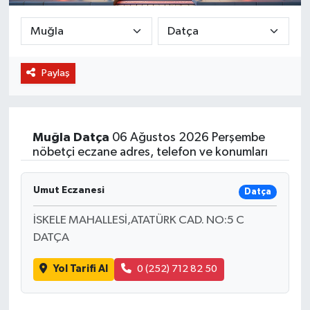
BİLİM VE TEKNOLOJİ
OTOMOBİL
Paylaş
KURUMSAL
Muğla
Datça
06 Ağustos 2026 Perşembe
nöbetçi eczane adres, telefon ve konumları
Umut Eczanesi
Datça
İSKELE MAHALLESİ,ATATÜRK CAD. NO:5 C
DATÇA
Yol Tarifi Al
0 (252) 712 82 50