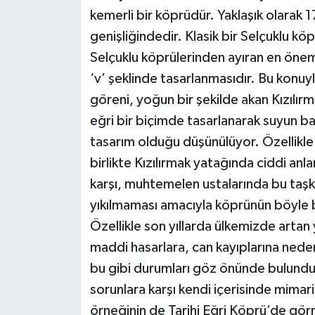
kemerli bir köprüdür. Yaklaşık olarak
genişliğindedir. Klasik bir Selçuklu kö
Selçuklu köprülerinden ayıran en öneml
‘v’ şeklinde tasarlanmasıdır. Bu konuyla 
göreni, yoğun bir şekilde akan Kızılırm
eğri bir biçimde tasarlanarak suyun ba
tasarım olduğu düşünülüyor. Özellikle s
birlikte Kızılırmak yatağında ciddi anla
karşı, muhtemelen ustalarında bu taş
yıkılmaması amacıyla köprünün böyle b
Özellikle son yıllarda ülkemizde artan y
maddi hasarlara, can kayıplarına ned
bu gibi durumları göz önünde bulundur
sorunlara karşı kendi içerisinde mima
örneğinin de Tarihi Eğri Köprü’de gör