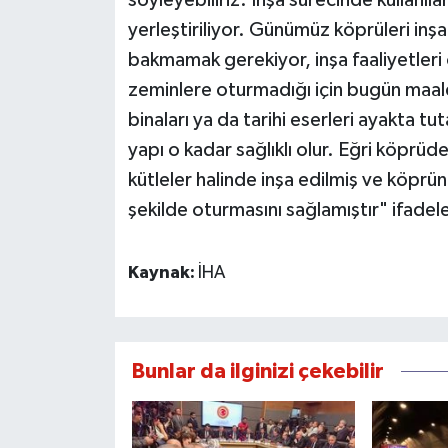
söyleyebiliriz. İnşa sürecinde kullanıl
yerleştiriliyor. Günümüz köprüleri inş
bakmamak gerekiyor, inşa faaliyetleri
zeminlere oturmadığı için bugün maale
binaları ya da tarihi eserleri ayakta t
yapı o kadar sağlıklı olur. Eğri köprü
kütleler halinde inşa edilmiş ve köprün
şekilde oturmasını sağlamıştır" ifadele
Kaynak:
İHA
Bunlar da ilginizi çekebilir