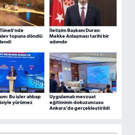
 Tüneli’nde
İletişim Başkanı Duran:
alev topuna döndü:
Mekke Anlaşması tarihi bir
tlendi
adımdır
um: Bu işler ahbap
Uygulamalı mevzuat
kisiyle yürümez
eğitiminin dokuzuncusu
Ankara’da gerçekleştirildi