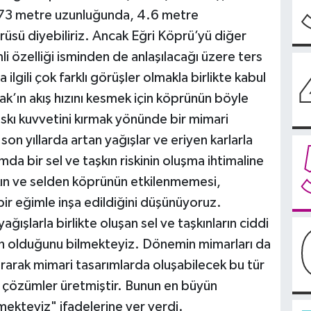
 173 metre uzunluğunda, 4.6 metre
prüsü diyebiliriz. Ancak Eğri Köprü’yü diğer
i özelliği isminden de anlaşılacağı üzere ters
ilgili çok farklı görüşler olmakla birlikte kabul
ak’ın akış hızını kesmek için köprünün böyle
skı kuvvetini kırmak yönünde bir mimari
on yıllarda artan yağışlar ve eriyen karlarla
mda bir sel ve taşkın riskinin oluşma ihtimaline
kın ve selden köprünün etkilenmemesi,
ir eğimle inşa edildiğini düşünüyoruz.
ağışlarla birlikte oluşan sel ve taşkınların ciddi
en olduğunu bilmekteyiz. Dönemin mimarları da
arak mimari tasarımlarda oluşabilecek bu tür
ri çözümler üretmiştir. Bunun en büyün
mekteyiz" ifadelerine yer verdi.