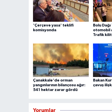
'Çerçeve yasa' teklifi
Bolu Dağı
komisyonda
otomobil 
Trafik kili
Çanakkale'de orman
Bakan Kur
yangınlarının bilançosu ağır:
çavuş iliş
541 hektar zarar gördü
Yorumlar