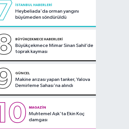
7
İSTANBUL HABERLERI
Heybeliada'da orman yangını
büyümeden söndürüldü
8
BÜYÜKÇEKMECE HABERLERI
Büyükçekmece Mimar Sinan Sahil’de
toprak kayması
9
GÜNCEL
Makine arızası yapan tanker, Yalova
Demirleme Sahası'na alındı
10
MAGAZIN
Muhtemel Aşk'ta Ekin Koç
damgası