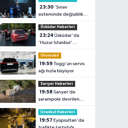
23:30
'Sınav
sisteminde değişiklik
yok ama sorular
Üsküdar Haberleri
müfredata uygun hale
23:24
Üsküdar'da
gelecek'
'Huzur İstanbul'
denetimi
Otomobil
19:59
Togg'un servis
ağı hızla büyüyor
Sarıyer Haberleri
19:58
Sarıyer’de
şarampole devrilen
hafriyat kamyonunun
İstanbul Haberleri
şoförü yaralandı
19:57
Eyüpsultan'da
trafikte tartıştığı