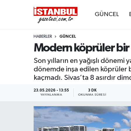
GÜNCEL
GÜNCEL
Nöbetçi Eczaneler
HABERLER
GÜNCEL
EKONOMİ
Hava Durumu
Modern köprüler bir b
İSTANBUL
Trafik Durumu
Son yılların en yağışlı dönemi ya
DÜNYA
Süper Lig Puan Durumu ve Fikstür
dönemde inşa edilen köprüler bi
kaçmadı. Sivas’ta 8 asırdır dim
SPOR
Tüm Manşetler
23.05.2026 - 13:55
3 DK
YAYINLANMA
OKUNMA SÜRESI
MAGAZİN
Son Dakika Haberleri
KÜLTÜR SANAT
Haber Arşivi
SAĞLIK