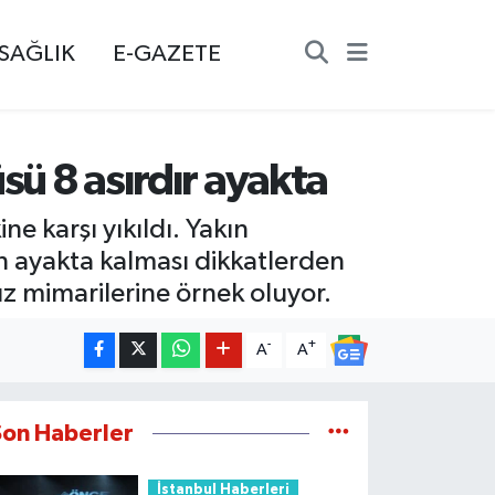
SAĞLIK
E-GAZETE
sü 8 asırdır ayakta
ne karşı yıkıldı. Yakın
en ayakta kalması dikkatlerden
üz mimarilerine örnek oluyor.
-
+
A
A
Son Haberler
İstanbul Haberleri