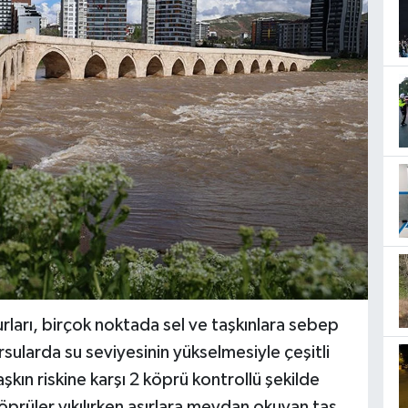
rları, birçok noktada sel ve taşkınlara sebep
sularda su seviyesinin yükselmesiyle çeşitli
şkın riskine karşı 2 köprü kontrollü şekilde
köprüler yıkılırken asırlara meydan okuyan taş