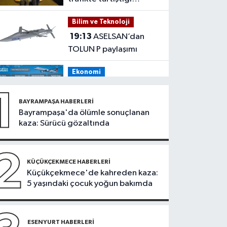
sürücünün önünü kesip
Bilim ve Teknoloji
tehdit eden saldırgana
19:13
ASELSAN’dan
180 bin lira ceza
TOLUN P paylaşımı
Ekonomi
19:08
THY, temmuz
1
ayında 9,5 milyon yolcu
BAYRAMPAŞA HABERLERI
taşıdı
Bayrampaşa'da ölümle sonuçlanan
Bilim ve Teknoloji
kaza: Sürücü gözaltında
19:05
Türksat
televizyon yayınları yeni
2
nesil uydulara taşınıyor
KÜÇÜKÇEKMECE HABERLERI
Otomobil
Küçükçekmece'de kahreden kaza:
5 yaşındaki çocuk yoğun bakımda
19:03
Motosiklet
deneyimi denize
taşınacak
Güncel
ESENYURT HABERLERI