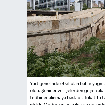
BİLİM VE TEKNOLOJİ
OTOMOBİL
KURUMSAL
Yurt genelinde etkili olan bahar yağmu
oldu. Şehirler ve ilçelerden geçen akar
tedbirler alınmaya başladı. Tokat’ta ta
yıkıldı. Modern mimari ile inşa edilen 