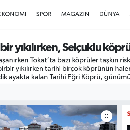
EKONOMİ
SPOR
MAGAZİN
DÜNYA
ir yıkılırken, Selçuklu köprü
şanırken Tokat’ta bazı köprüler taşkın riski
rbir yıkılırken tarihi birçok köprünün hal
dik ayakta kalan Tarihi Eğri Köprü, günüm