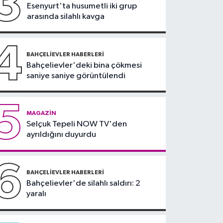
3
Esenyurt'ta husumetli iki grup
19:00
'Çerçeve yasa'
arasında silahlı kavga
teklifi komisyonda
4
BAHÇELIEVLER HABERLERI
Bahçelievler'deki bina çökmesi
saniye saniye görüntülendi
5
MAGAZIN
Selçuk Tepeli NOW TV'den
ayrıldığını duyurdu
6
BAHÇELIEVLER HABERLERI
Bahçelievler'de silahlı saldırı: 2
yaralı