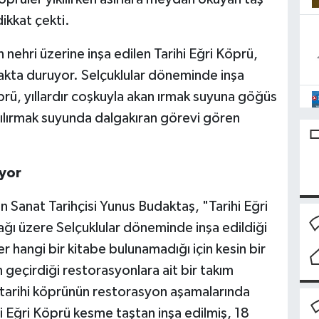
dikkat çekti.
n nehri üzerine inşa edilen Tarihi Eğri Köprü,
akta duruyor. Selçuklular döneminde inşa
rü, yıllardır coşkuyla akan ırmak suyuna göğüs
ızılırmak suyunda dalgakıran görevi gören
uyor
ren Sanat Tarihçisi Yunus Budaktaş, "Tarihi Eğri
ağı üzere Selçuklular döneminde inşa edildiği
er hangi bir kitabe bulunamadığı için kesin bir
 geçirdiği restorasyonlara ait bir takım
 tarihi köprünün restorasyon aşamalarında
hi Eğri Köprü kesme taştan inşa edilmiş, 18