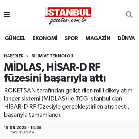
GÜNCEL
Nöbetçi Eczaneler
GÜNCEL
EKONOMİ
SPOR
MAGAZİN
DÜNYA
EKONOMİ
Hava Durumu
İSTANBUL
Trafik Durumu
HABERLER
BILIM VE TEKNOLOJI
MİDLAS, HİSAR-D RF
DÜNYA
Süper Lig Puan Durumu ve Fikstür
füzesini başarıyla attı
SPOR
Tüm Manşetler
ROKETSAN tarafından geliştirilen milli dikey atım
lançer sistemi (MİDLAS) ile TCG İstanbul'dan
MAGAZİN
Son Dakika Haberleri
HİSAR-D RF füzesiyle gerçekleştirilen atış testi,
başarıyla tamamlandı.
KÜLTÜR SANAT
Haber Arşivi
15.08.2025 - 14:05
YAYINLANMA
SAĞLIK