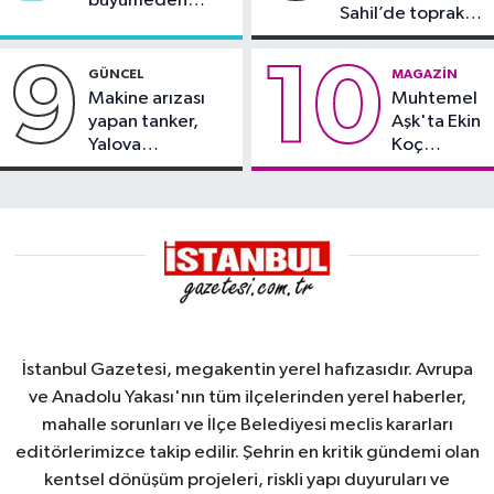
büyümeden
Sahil’de toprak
söndürüldü
kayması
9
10
GÜNCEL
MAGAZIN
Makine arızası
Muhtemel
yapan tanker,
Aşk'ta Ekin
Yalova
Koç
Demirleme
damgası
Sahası'na alındı
İstanbul Gazetesi, megakentin yerel hafızasıdır. Avrupa
ve Anadolu Yakası'nın tüm ilçelerinden yerel haberler,
mahalle sorunları ve İlçe Belediyesi meclis kararları
editörlerimizce takip edilir. Şehrin en kritik gündemi olan
kentsel dönüşüm projeleri, riskli yapı duyuruları ve