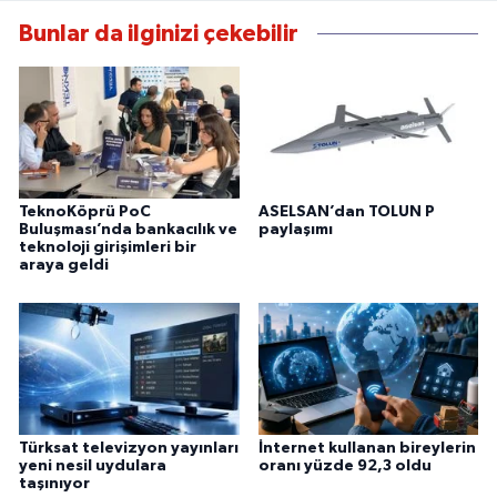
Bunlar da ilginizi çekebilir
TeknoKöprü PoC
ASELSAN’dan TOLUN P
Buluşması’nda bankacılık ve
paylaşımı
teknoloji girişimleri bir
araya geldi
Türksat televizyon yayınları
İnternet kullanan bireylerin
yeni nesil uydulara
oranı yüzde 92,3 oldu
taşınıyor