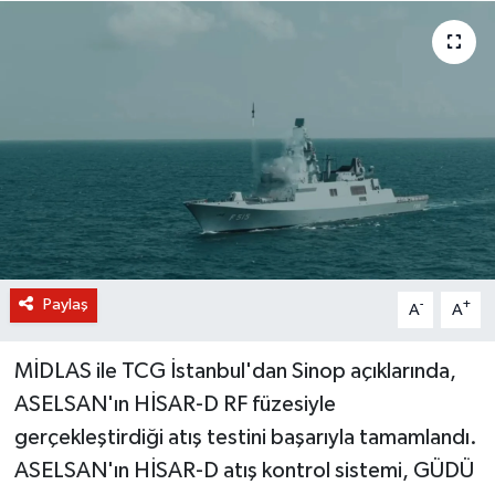
BİLİM VE TEKNOLOJİ
OTOMOBİL
KURUMSAL
Paylaş
-
+
A
A
MİDLAS ile TCG İstanbul'dan Sinop açıklarında,
ASELSAN'ın HİSAR-D RF füzesiyle
gerçekleştirdiği atış testini başarıyla tamamlandı.
ASELSAN'ın HİSAR-D atış kontrol sistemi, GÜDÜ