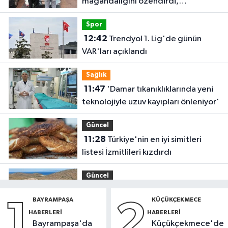
magandalığını özendirdi,
ehliyetinden oldu: 72 bin lira ceza
Spor
12:42
Trendyol 1. Lig'de günün
VAR'ları açıklandı
Sağlık
11:47
'Damar tıkanıklıklarında yeni
teknolojiyle uzuv kayıpları önleniyor'
Güncel
11:28
Türkiye'nin en iyi simitleri
listesi İzmitlileri kızdırdı
Güncel
11:22
Adadan, adaya denizin
BAYRAMPAŞA
KÜÇÜKÇEKMECE
1
2
içinden yürüyerek geçiyorlar
HABERLERI
HABERLERI
Bayrampaşa'da
Küçükçekmece'de
Güncel