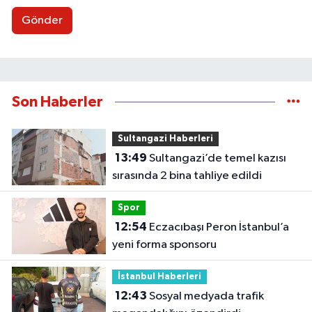
Gönder
Son Haberler
Sultangazi Haberleri
13:49
Sultangazi’de temel kazısı
sırasında 2 bina tahliye edildi
Spor
12:54
Eczacıbaşı Peron İstanbul’a
yeni forma sponsoru
İstanbul Haberleri
12:43
Sosyal medyada trafik