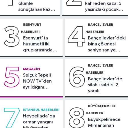
ölümle
kahreden kaza: 5
11:16
‘Geleceğin meslekleri
sonuçlanan kaza:
yaşındaki çocuk
bugünden şekilleniyor’
Sürücü
yoğun bakımda
gözaltında
ESENYURT
BAHÇELIEVLER
3
4
Sağlık
HABERLERI
HABERLERI
10:45
Aşırı sıcakta bakımsız klima
Esenyurt'ta
Bahçelievler'deki
yangınlara neden olabilir
husumetli iki
bina çökmesi
grup arasında
saniye saniye
Spor
silahlı kavga
görüntülendi
10:42
TAYK-Eker Olympos Regatta
BAHÇELIEVLER
5
6
MAGAZIN
Yelken Yarışları'nda ilk günün
HABERLERI
Selçuk Tepeli
sonuçları belli oldu
Bahçelievler'de
NOW TV'den
silahlı saldırı: 2
ayrıldığını
yaralı
duyurdu
BÜYÜKÇEKMECE
7
8
İSTANBUL HABERLERI
HABERLERI
Heybeliada'da
Büyükçekmece
orman yangını
Mimar Sinan