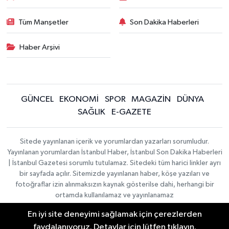
Tüm Manşetler
Son Dakika Haberleri
Haber Arşivi
GÜNCEL
EKONOMİ
SPOR
MAGAZİN
DÜNYA
SAĞLIK
E-GAZETE
Sitede yayınlanan içerik ve yorumlardan yazarları sorumludur.
Yayınlanan yorumlardan İstanbul Haber, İstanbul Son Dakika Haberleri
| İstanbul Gazetesi sorumlu tutulamaz. Sitedeki tüm harici linkler ayrı
bir sayfada açılır. Sitemizde yayınlanan haber, köşe yazıları ve
fotoğraflar izin alınmaksızın kaynak gösterilse dahi, herhangi bir
ortamda kullanılamaz ve yayınlanamaz
En iyi site deneyimi sağlamak için çerezlerden
İletişim
Künye
faydalanıyoruz. Detaylar için lütfen tıklayın.
Haber Yazılımı:
TE Bilişim
|