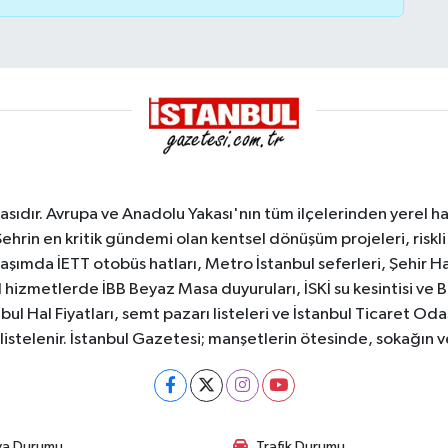
sıdır. Avrupa ve Anadolu Yakası'nın tüm ilçelerinden yerel hab
Şehrin en kritik gündemi olan kentsel dönüşüm projeleri, riskli 
aşımda İETT otobüs hatları, Metro İstanbul seferleri, Şehir Hat
 hizmetlerde İBB Beyaz Masa duyuruları, İSKİ su kesintisi ve 
bul Hal Fiyatları, semt pazarı listeleri ve İstanbul Ticaret Odas
listelenir. İstanbul Gazetesi; manşetlerin ötesinde, sokağın 
va Durumu
Trafik Durumu