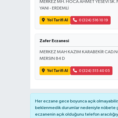
MERKEZ MH. HOCA AHMET YESEVİ SK. 
YANI - ERDEMLİ
Yol Tarifi Al
0 (324) 516 10 19
Zafer Eczanesi
MERKEZ MAH KAZIM KARABEKİR CAD.N
MERSIN 84 D
Yol Tarifi Al
0 (324) 515 40 05
Her eczane gece boyunca açık olmayabilir, 
beklenmedik durumlar nedeniyle nöbete g
eczanenin açık olduğunu telefon aracılığıyla 