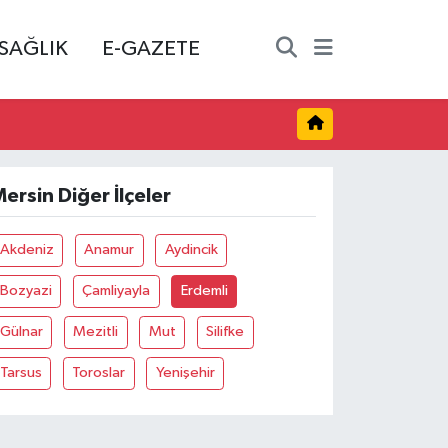
SAĞLIK
E-GAZETE
ersin Diğer İlçeler
Akdeniz
Anamur
Aydincik
Bozyazi
Çamliyayla
Erdemli
Gülnar
Mezitli
Mut
Silifke
Tarsus
Toroslar
Yenişehir