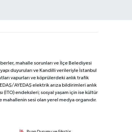
erler, mahalle sorunları ve İlçe Belediyesi
yapı duyuruları ve Kandilli verileriyle İstanbul
ları vapurları ve köprülerdeki anlık trafik
BEDAŞ/AYEDAŞ elektrik arıza bildirimleri anlık
ı (İTO) endeksleri; sosyal yaşam için ise kültür
ve mahallenin sesi olan yerel medya organıdır.
Puan Durumu ve Fikstür