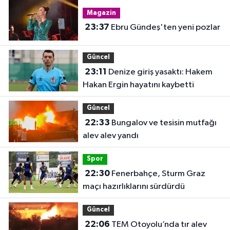
Magazin
23:37
Ebru Gündeş'ten yeni pozlar
Güncel
23:11
Denize giriş yasaktı: Hakem
Hakan Ergin hayatını kaybetti
Güncel
22:33
Bungalov ve tesisin mutfağı
alev alev yandı
Spor
22:30
Fenerbahçe, Sturm Graz
maçı hazırlıklarını sürdürdü
Güncel
22:06
TEM Otoyolu’nda tır alev