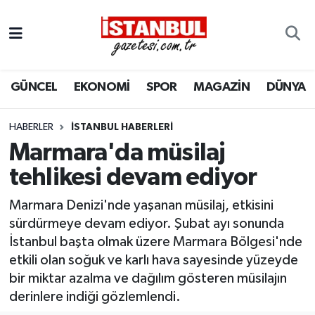
GÜNCEL
Nöbetçi Eczaneler
GÜNCEL
EKONOMİ
SPOR
MAGAZİN
DÜNYA
EKONOMİ
Hava Durumu
İSTANBUL
Trafik Durumu
HABERLER
İSTANBUL HABERLERI
Marmara'da müsilaj
DÜNYA
Süper Lig Puan Durumu ve Fikstür
tehlikesi devam ediyor
SPOR
Tüm Manşetler
Marmara Denizi'nde yaşanan müsilaj, etkisini
sürdürmeye devam ediyor. Şubat ayı sonunda
MAGAZİN
Son Dakika Haberleri
İstanbul başta olmak üzere Marmara Bölgesi'nde
etkili olan soğuk ve karlı hava sayesinde yüzeyde
KÜLTÜR SANAT
Haber Arşivi
bir miktar azalma ve dağılım gösteren müsilajın
derinlere indiği gözlemlendi.
SAĞLIK