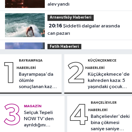
alev yandı
Arnavutköy Haberleri
20:16
Şiddetli dalgalar arasında
can pazarı
Fatih Haberleri
19:52
Fatih'te polise bıçakla saldırı
BAYRAMPAŞA
KÜÇÜKÇEKMECE
1
2
kamerada
HABERLERI
HABERLERI
Bayrampaşa'da
Küçükçekmece'de
Güncel
ölümle
kahreden kaza: 5
17:58
Edirne'de anız yangını
sonuçlanan kaza:
yaşındaki çocuk
ormana sıçradı
Sürücü
yoğun bakımda
gözaltında
BAHÇELIEVLER
3
4
Güncel
MAGAZIN
HABERLERI
17:46
Selçuk Tepeli
Kahramanmaraş'ta çıkan
Bahçelievler'deki
NOW TV'den
orman yangını söndürüldü
bina çökmesi
ayrıldığını
saniye saniye
duyurdu