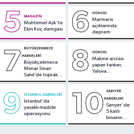
Güngören Haberleri
görüntülendi
17:23
Güngören’de 5 katlı binanın
5
6
GÜNCEL
MAGAZIN
balkonu yıkıldı
Marmaris
Muhtemel Aşk'ta
açıklarında
Ekin Koç damgası
deprem
BÜYÜKÇEKMECE
7
8
GÜNCEL
HABERLERI
Makine arızası
Büyükçekmece
yapan tanker,
Mimar Sinan
Yalova
Sahil’de toprak
Demirleme
kayması
Sahası'na alındı
SARIYER
9
10
İSTANBUL HABERLERI
HABERLERI
İstanbul'da
Sarıyer'de
yasaklı madde
5 katlı
operasyonu
binanın
çatısında
yangın