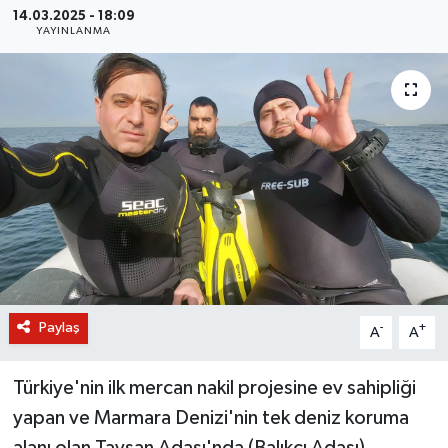
14.03.2025 - 18:09
YAYINLANMA
BİLİM VE TEKNOLOJİ
OTOMOBİL
KURUMSAL
Paylaş
-
+
A
A
Türkiye'nin ilk mercan nakil projesine ev sahipliği
yapan ve Marmara Denizi'nin tek deniz koruma