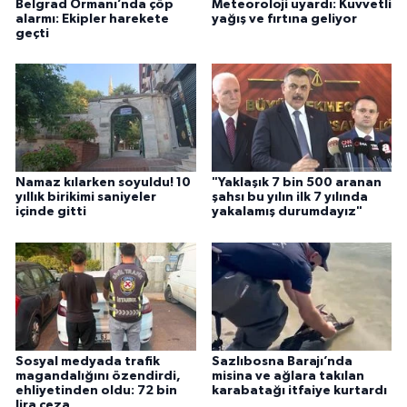
Belgrad Ormanı’nda çöp
Meteoroloji uyardı: Kuvvetli
alarmı: Ekipler harekete
yağış ve fırtına geliyor
geçti
Namaz kılarken soyuldu! 10
"Yaklaşık 7 bin 500 aranan
yıllık birikimi saniyeler
şahsı bu yılın ilk 7 yılında
içinde gitti
yakalamış durumdayız"
Sosyal medyada trafik
Sazlıbosna Barajı’nda
magandalığını özendirdi,
misina ve ağlara takılan
ehliyetinden oldu: 72 bin
karabatağı itfaiye kurtardı
lira ceza