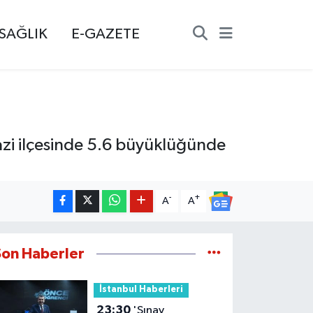
SAĞLIK
E-GAZETE
azi ilçesinde 5.6 büyüklüğünde
-
+
A
A
Son Haberler
İstanbul Haberleri
23:30
'Sınav