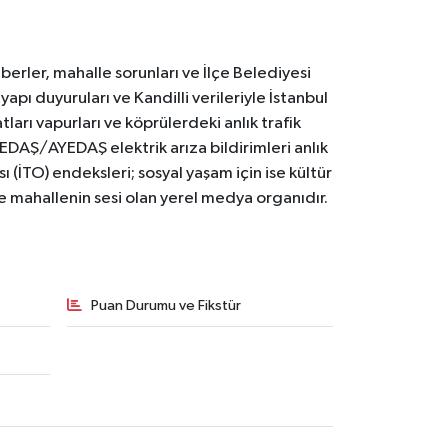
erler, mahalle sorunları ve İlçe Belediyesi
yapı duyuruları ve Kandilli verileriyle İstanbul
ları vapurları ve köprülerdeki anlık trafik
BEDAŞ/AYEDAŞ elektrik arıza bildirimleri anlık
ı (İTO) endeksleri; sosyal yaşam için ise kültür
ve mahallenin sesi olan yerel medya organıdır.
Puan Durumu ve Fikstür