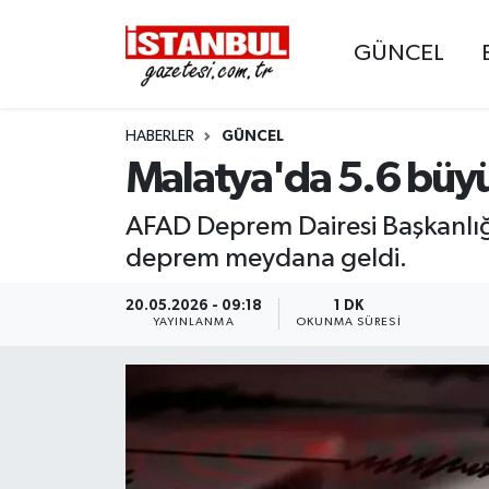
GÜNCEL
GÜNCEL
Nöbetçi Eczaneler
HABERLER
GÜNCEL
EKONOMİ
Hava Durumu
Malatya'da 5.6 bü
İSTANBUL
Trafik Durumu
AFAD Deprem Dairesi Başkanlığı
DÜNYA
Süper Lig Puan Durumu ve Fikstür
deprem meydana geldi.
SPOR
Tüm Manşetler
20.05.2026 - 09:18
1 DK
YAYINLANMA
OKUNMA SÜRESI
MAGAZİN
Son Dakika Haberleri
KÜLTÜR SANAT
Haber Arşivi
SAĞLIK