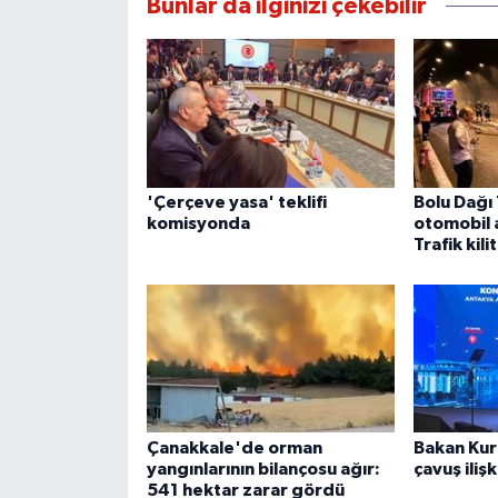
Bunlar da ilginizi çekebilir
'Çerçeve yasa' teklifi
Bolu Dağı
komisyonda
otomobil 
Trafik kili
Çanakkale'de orman
Bakan Kur
yangınlarının bilançosu ağır:
çavuş iliş
541 hektar zarar gördü