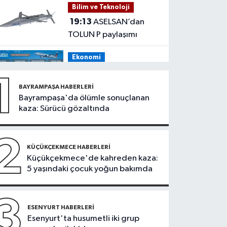
Bilim ve Teknoloji
tehdit eden saldırgana
19:13
ASELSAN’dan
180 bin lira ceza
TOLUN P paylaşımı
Ekonomi
19:08
THY, temmuz
1
ayında 9,5 milyon yolcu
BAYRAMPAŞA HABERLERI
taşıdı
Bayrampaşa'da ölümle sonuçlanan
Bilim ve Teknoloji
kaza: Sürücü gözaltında
19:05
Türksat
televizyon yayınları yeni
2
nesil uydulara taşınıyor
KÜÇÜKÇEKMECE HABERLERI
Otomobil
Küçükçekmece'de kahreden kaza:
5 yaşındaki çocuk yoğun bakımda
19:03
Motosiklet
deneyimi denize
taşınacak
3
Güncel
ESENYURT HABERLERI
Esenyurt'ta husumetli iki grup
19:00
'Çerçeve yasa'