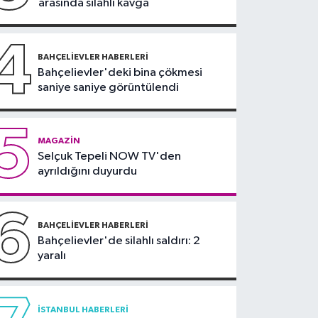
arasında silahlı kavga
teklifi komisyonda
4
BAHÇELIEVLER HABERLERI
Bahçelievler'deki bina çökmesi
saniye saniye görüntülendi
5
MAGAZIN
Selçuk Tepeli NOW TV'den
ayrıldığını duyurdu
6
BAHÇELIEVLER HABERLERI
Bahçelievler'de silahlı saldırı: 2
yaralı
İSTANBUL HABERLERI