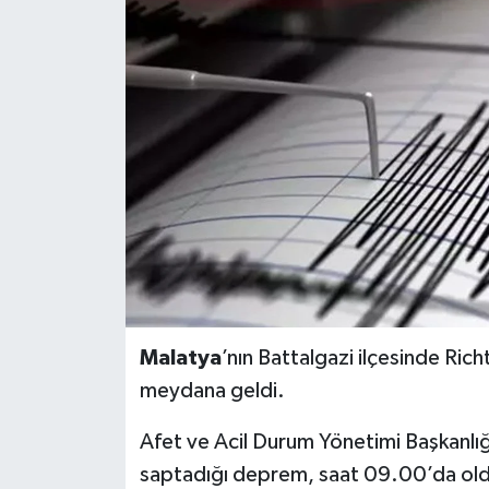
BİLİM VE TEKNOLOJİ
OTOMOBİL
KURUMSAL
Malatya
’nın Battalgazi ilçesinde Ri
meydana geldi.
Afet ve Acil Durum Yönetimi Başkanlığı
saptadığı deprem, saat 09.00’da oldu