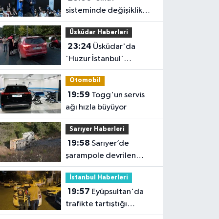
sisteminde değişiklik
yok ama sorular
Üsküdar Haberleri
müfredata uygun hale
23:24
Üsküdar'da
gelecek'
'Huzur İstanbul'
denetimi
Otomobil
19:59
Togg'un servis
ağı hızla büyüyor
Sarıyer Haberleri
19:58
Sarıyer’de
şarampole devrilen
hafriyat kamyonunun
İstanbul Haberleri
şoförü yaralandı
19:57
Eyüpsultan'da
trafikte tartıştığı
sürücünün önünü kesip