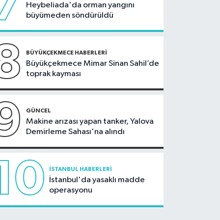
7
Heybeliada'da orman yangını
büyümeden söndürüldü
8
BÜYÜKÇEKMECE HABERLERI
Büyükçekmece Mimar Sinan Sahil’de
toprak kayması
9
GÜNCEL
Makine arızası yapan tanker, Yalova
Demirleme Sahası'na alındı
10
İSTANBUL HABERLERI
İstanbul'da yasaklı madde
operasyonu