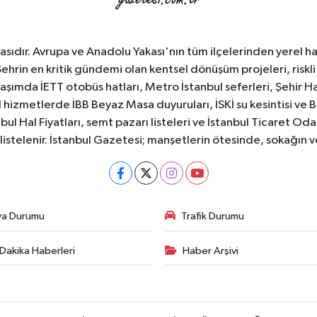
sıdır. Avrupa ve Anadolu Yakası'nın tüm ilçelerinden yerel hab
Şehrin en kritik gündemi olan kentsel dönüşüm projeleri, riskli 
aşımda İETT otobüs hatları, Metro İstanbul seferleri, Şehir Hat
 hizmetlerde İBB Beyaz Masa duyuruları, İSKİ su kesintisi ve 
bul Hal Fiyatları, semt pazarı listeleri ve İstanbul Ticaret Odas
listelenir. İstanbul Gazetesi; manşetlerin ötesinde, sokağın 
va Durumu
Trafik Durumu
Dakika Haberleri
Haber Arşivi