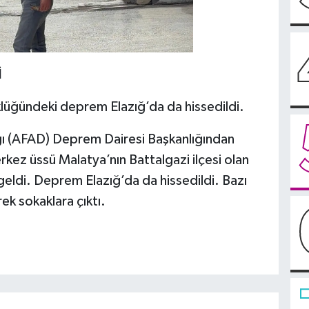
İ
üğündeki deprem Elazığ’da da hissedildi.
ğı (AFAD) Deprem Dairesi Başkanlığından
kez üssü Malatya’nın Battalgazi ilçesi olan
di. Deprem Elazığ’da da hissedildi. Bazı
rek sokaklara çıktı.