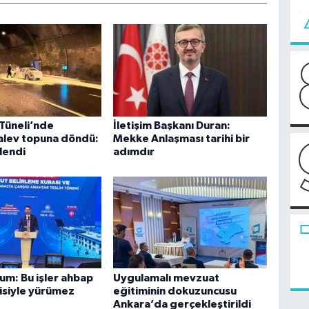
 Tüneli’nde
İletişim Başkanı Duran:
alev topuna döndü:
Mekke Anlaşması tarihi bir
tlendi
adımdır
um: Bu işler ahbap
Uygulamalı mevzuat
kisiyle yürümez
eğitiminin dokuzuncusu
Ankara’da gerçekleştirildi