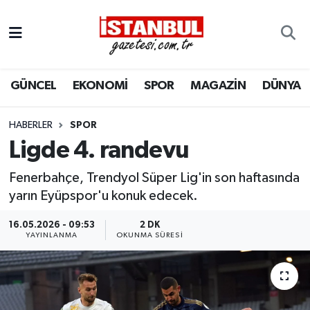
GÜNCEL
Nöbetçi Eczaneler
GÜNCEL
EKONOMİ
SPOR
MAGAZİN
DÜNYA
EKONOMİ
Hava Durumu
İSTANBUL
Trafik Durumu
HABERLER
SPOR
Ligde 4. randevu
DÜNYA
Süper Lig Puan Durumu ve Fikstür
Fenerbahçe, Trendyol Süper Lig'in son haftasında
SPOR
Tüm Manşetler
yarın Eyüpspor'u konuk edecek.
16.05.2026 - 09:53
2 DK
MAGAZİN
Son Dakika Haberleri
YAYINLANMA
OKUNMA SÜRESI
KÜLTÜR SANAT
Haber Arşivi
SAĞLIK