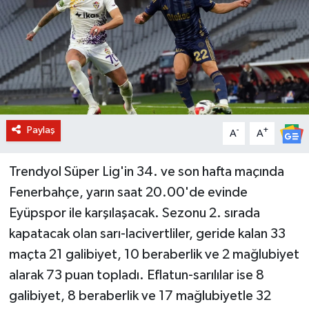
BİLİM VE TEKNOLOJİ
OTOMOBİL
KURUMSAL
Paylaş
-
+
A
A
Trendyol Süper Lig'in 34. ve son hafta maçında
Fenerbahçe, yarın saat 20.00'de evinde
Eyüpspor ile karşılaşacak. Sezonu 2. sırada
kapatacak olan sarı-lacivertliler, geride kalan 33
maçta 21 galibiyet, 10 beraberlik ve 2 mağlubiyet
alarak 73 puan topladı. Eflatun-sarılılar ise 8
galibiyet, 8 beraberlik ve 17 mağlubiyetle 32