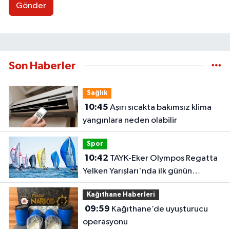
Gönder
Son Haberler
Sağlık
10:45
Aşırı sıcakta bakımsız klima
yangınlara neden olabilir
Spor
10:42
TAYK-Eker Olympos Regatta
Yelken Yarışları'nda ilk günün
sonuçları belli oldu
Kağıthane Haberleri
09:59
Kağıthane’de uyuşturucu
operasyonu