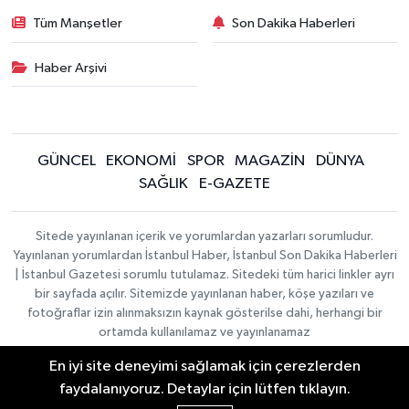
Tüm Manşetler
Son Dakika Haberleri
Haber Arşivi
GÜNCEL
EKONOMİ
SPOR
MAGAZİN
DÜNYA
SAĞLIK
E-GAZETE
Sitede yayınlanan içerik ve yorumlardan yazarları sorumludur.
Yayınlanan yorumlardan İstanbul Haber, İstanbul Son Dakika Haberleri
| İstanbul Gazetesi sorumlu tutulamaz. Sitedeki tüm harici linkler ayrı
bir sayfada açılır. Sitemizde yayınlanan haber, köşe yazıları ve
fotoğraflar izin alınmaksızın kaynak gösterilse dahi, herhangi bir
ortamda kullanılamaz ve yayınlanamaz
En iyi site deneyimi sağlamak için çerezlerden
İletişim
Künye
faydalanıyoruz. Detaylar için lütfen tıklayın.
Haber Yazılımı:
TE Bilişim
|
KURUMSAL
Copyright © 2026