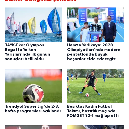
TAYK-Eker Olympos
Hamza Yerlikaya: 2028
Regatta Yelken
Olimpiyatları'nda modern
Yarışları'nda ilk günün
pentatlonda büyük
sonuçları belli oldu
başarılar elde edeceğiz
Trendyol Süper Lig'de 2-3.
Beşiktaş Kadın Futbol
hafta programları açıklandı
Takımı, hazırlık maçında
FOMGET'i 3-1 mağlup etti