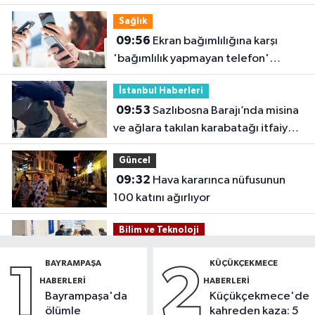
Sağlık
09:56
Ekran bağımlılığına karşı
'bağımlılık yapmayan telefon'
tavsiyesi
İstanbul Haberleri
09:53
Sazlıbosna Barajı’nda misina
ve ağlara takılan karabatağı itfaiye
kurtardı
Güncel
09:32
Hava kararınca nüfusunun
100 katını ağırlıyor
Bilim ve Teknoloji
09:29
TeknoKöprü PoC
BAYRAMPAŞA
KÜÇÜKÇEKMECE
1
2
Buluşması’nda bankacılık ve
HABERLERI
HABERLERI
teknoloji girişimleri bir araya geldi
Bayrampaşa'da
Küçükçekmece'de
Sultangazi Haberleri
ölümle
kahreden kaza: 5