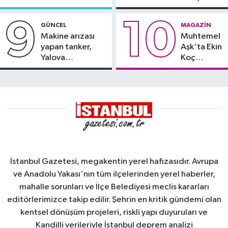
söndürüldü
kayması
9
10
GÜNCEL
MAGAZIN
Makine arızası
Muhtemel
yapan tanker,
Aşk'ta Ekin
Yalova
Koç
Demirleme
damgası
Sahası'na alındı
İstanbul Gazetesi, megakentin yerel hafızasıdır. Avrupa
ve Anadolu Yakası'nın tüm ilçelerinden yerel haberler,
mahalle sorunları ve İlçe Belediyesi meclis kararları
editörlerimizce takip edilir. Şehrin en kritik gündemi olan
kentsel dönüşüm projeleri, riskli yapı duyuruları ve
Kandilli verileriyle İstanbul deprem analizi