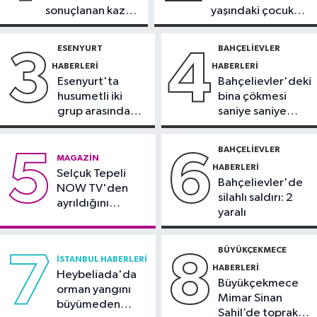
09:28
Sultangazi TEM
sonuçlanan kaza:
yaşındaki çocuk
Otoyolu’nda 10 aracın karıştığı
Sürücü
yoğun bakımda
zincirleme kaza
gözaltında
ESENYURT
BAHÇELIEVLER
3
4
Çekmeköy Haberleri
HABERLERI
HABERLERI
08:40
İstinat duvarı yıkılan inşaatın
Esenyurt'ta
Bahçelievler'deki
yanındaki 5 katlı bina boşaltıldı
husumetli iki
bina çökmesi
grup arasında
saniye saniye
İstanbul Haberleri
silahlı kavga
görüntülendi
08:38
Kartal’da otomobil, park
BAHÇELIEVLER
5
6
MAGAZIN
halindeki 3 araca çarptı: 2 yaralı
HABERLERI
Selçuk Tepeli
Bahçelievler'de
NOW TV'den
silahlı saldırı: 2
ayrıldığını
yaralı
duyurdu
BÜYÜKÇEKMECE
7
8
İSTANBUL HABERLERI
HABERLERI
Heybeliada'da
Büyükçekmece
orman yangını
Mimar Sinan
büyümeden
Sahil’de toprak