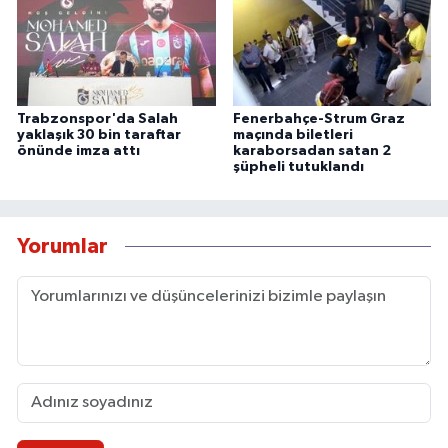
Trabzonspor'da Salah
Fenerbahçe-Strum Graz
yaklaşık 30 bin taraftar
maçında biletleri
önünde imza attı
karaborsadan satan 2
şüpheli tutuklandı
Yorumlar