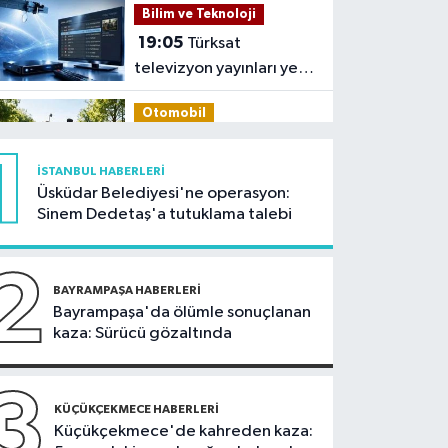
Bilim ve Teknoloji
19:05
Türksat
televizyon yayınları yeni
nesil uydulara taşınıyor
Otomobil
19:03
Motosiklet
1
deneyimi denize
İSTANBUL HABERLERI
taşınacak
Üsküdar Belediyesi'ne operasyon:
Güncel
Sinem Dedetaş'a tutuklama talebi
19:00
'Çerçeve yasa'
teklifi komisyonda
2
BAYRAMPAŞA HABERLERI
Spor
Bayrampaşa'da ölümle sonuçlanan
kaza: Sürücü gözaltında
18:59
Hamza Yerlikaya:
2028 Olimpiyatları'nda
modern pentatlonda
3
İstanbul Haberleri
KÜÇÜKÇEKMECE HABERLERI
büyük başarılar elde
Küçükçekmece'de kahreden kaza:
18:44
Kireçburnu Sahili
edeceğiz