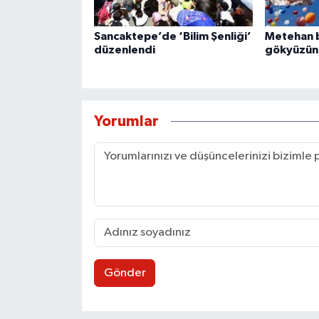
Sancaktepe’de ‘Bilim Şenliği’
Metehan b
düzenlendi
gökyüzüne
Yorumlar
Gönder