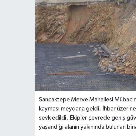
BİLİM VE TEKNOLOJİ
OTOMOBİL
KURUMSAL
Sancaktepe Merve Mahallesi Mübacir 
kayması meydana geldi. İhbar üzerine o
sevk edildi. Ekipler çevrede geniş güv
yaşandığı alanın yakınında bulunan bin