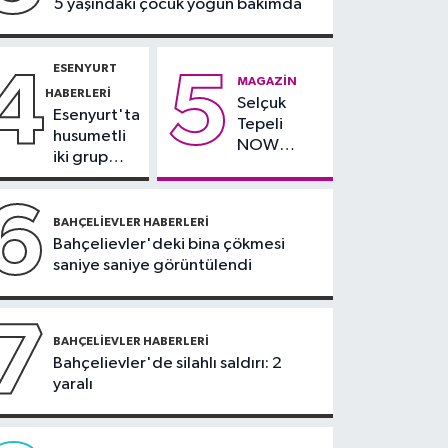
5 yaşındaki çocuk yoğun bakımda
Antalya plajlarını
aratmadı
ESENYURT
4
5
MAGAZIN
HABERLERI
Selçuk
Esenyurt'ta
Tepeli
husumetli
NOW
iki grup
TV'den
arasında
ayrıldığını
silahlı
6
duyurdu
kavga
BAHÇELIEVLER HABERLERI
Bahçelievler'deki bina çökmesi
saniye saniye görüntülendi
7
BAHÇELIEVLER HABERLERI
Bahçelievler'de silahlı saldırı: 2
yaralı