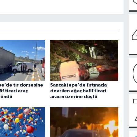
e’de tır dorsesine
Sancaktepe’de fırtınada
if ticari araç
devrilen ağaç hafif ticari
döndü
aracın üzerine düştü