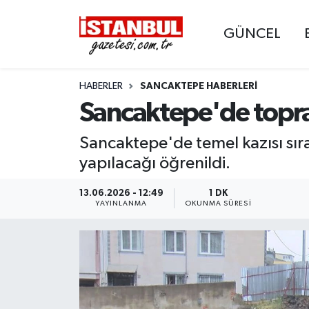
GÜNCEL
GÜNCEL
Nöbetçi Eczaneler
HABERLER
SANCAKTEPE HABERLERI
EKONOMİ
Hava Durumu
Sancaktepe'de topr
İSTANBUL
Trafik Durumu
Sancaktepe'de temel kazısı sı
DÜNYA
Süper Lig Puan Durumu ve Fikstür
yapılacağı öğrenildi.
SPOR
Tüm Manşetler
13.06.2026 - 12:49
1 DK
YAYINLANMA
OKUNMA SÜRESI
MAGAZİN
Son Dakika Haberleri
KÜLTÜR SANAT
Haber Arşivi
SAĞLIK