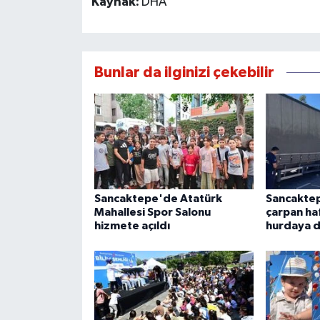
Kaynak:
DHA
Bunlar da ilginizi çekebilir
Sancaktepe'de Atatürk
Sancaktep
Mahallesi Spor Salonu
çarpan haf
hizmete açıldı
hurdaya 