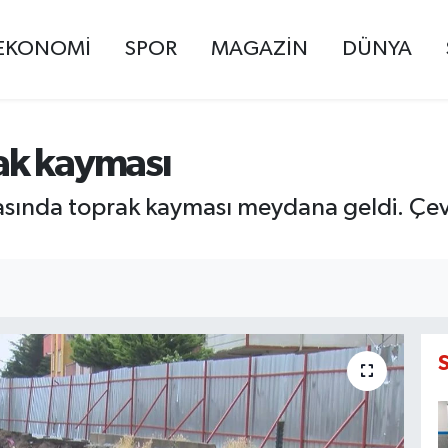
EKONOMİ
SPOR
MAGAZİN
DÜNYA
ak kayması
rasında toprak kayması meydana geldi. Çe