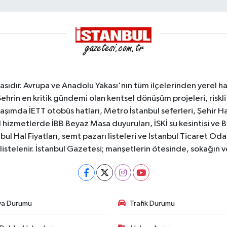
sıdır. Avrupa ve Anadolu Yakası'nın tüm ilçelerinden yerel hab
Şehrin en kritik gündemi olan kentsel dönüşüm projeleri, riskli 
aşımda İETT otobüs hatları, Metro İstanbul seferleri, Şehir Hat
 hizmetlerde İBB Beyaz Masa duyuruları, İSKİ su kesintisi ve 
bul Hal Fiyatları, semt pazarı listeleri ve İstanbul Ticaret Odas
listelenir. İstanbul Gazetesi; manşetlerin ötesinde, sokağın 
va Durumu
Trafik Durumu