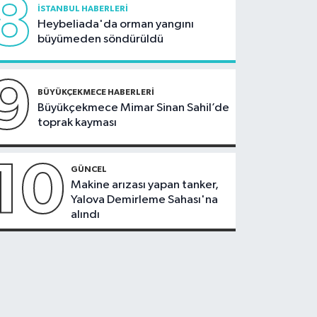
8
İSTANBUL HABERLERI
Heybeliada'da orman yangını
büyümeden söndürüldü
9
BÜYÜKÇEKMECE HABERLERI
Büyükçekmece Mimar Sinan Sahil’de
toprak kayması
10
GÜNCEL
Makine arızası yapan tanker,
Yalova Demirleme Sahası'na
alındı