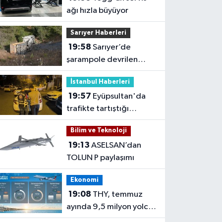
ağı hızla büyüyor
Sarıyer Haberleri
19:58
Sarıyer’de
şarampole devrilen
hafriyat kamyonunun
İstanbul Haberleri
şoförü yaralandı
19:57
Eyüpsultan'da
trafikte tartıştığı
sürücünün önünü kesip
Bilim ve Teknoloji
tehdit eden saldırgana
19:13
ASELSAN’dan
180 bin lira ceza
TOLUN P paylaşımı
Ekonomi
19:08
THY, temmuz
ayında 9,5 milyon yolcu
taşıdı