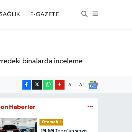
SAĞLIK
E-GAZETE
vredeki binalarda inceleme
-
+
A
A
Son Haberler
Otomobil
19:59
Togg'un servis