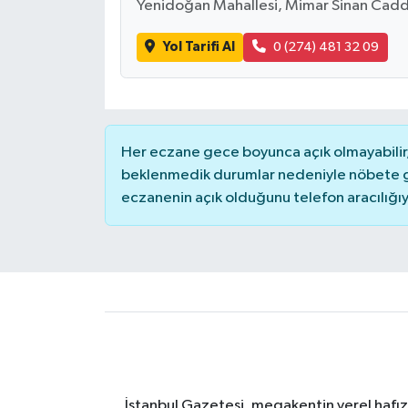
Yenidoğan Mahallesi, Mimar Sinan Cadde
Yol Tarifi Al
0 (274) 481 32 09
Her eczane gece boyunca açık olmayabilir, 
beklenmedik durumlar nedeniyle nöbete g
eczanenin açık olduğunu telefon aracılığıyla 
İstanbul Gazetesi, megakentin yerel hafıza