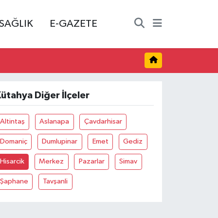
SAĞLIK
E-GAZETE
ütahya Diğer İlçeler
Altintaş
Aslanapa
Çavdarhisar
Domaniç
Dumlupinar
Emet
Gediz
Hisarcik
Merkez
Pazarlar
Simav
Şaphane
Tavşanli