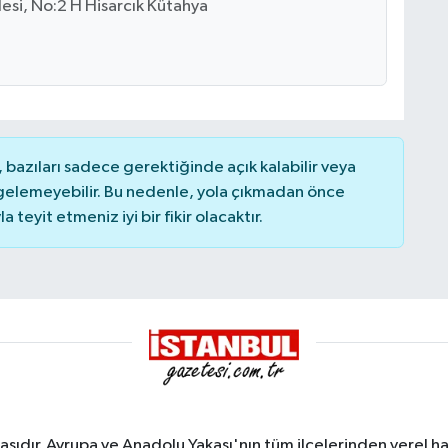
si, No:2 H Hisarcık Kütahya
bazıları sadece gerektiğinde açık kalabilir veya
elemeyebilir. Bu nedenle, yola çıkmadan önce
teyit etmeniz iyi bir fikir olacaktır.
sıdır. Avrupa ve Anadolu Yakası'nın tüm ilçelerinden yerel hab