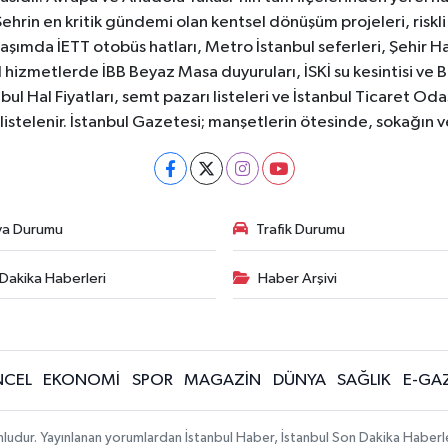
Şehrin en kritik gündemi olan kentsel dönüşüm projeleri, riskli 
aşımda İETT otobüs hatları, Metro İstanbul seferleri, Şehir Hat
 hizmetlerde İBB Beyaz Masa duyuruları, İSKİ su kesintisi ve 
bul Hal Fiyatları, semt pazarı listeleri ve İstanbul Ticaret Odas
listelenir. İstanbul Gazetesi; manşetlerin ötesinde, sokağın 
va Durumu
Trafik Durumu
Dakika Haberleri
Haber Arşivi
CEL
EKONOMİ
SPOR
MAGAZİN
DÜNYA
SAĞLIK
E-GA
mludur. Yayınlanan yorumlardan İstanbul Haber, İstanbul Son Dakika Haberl