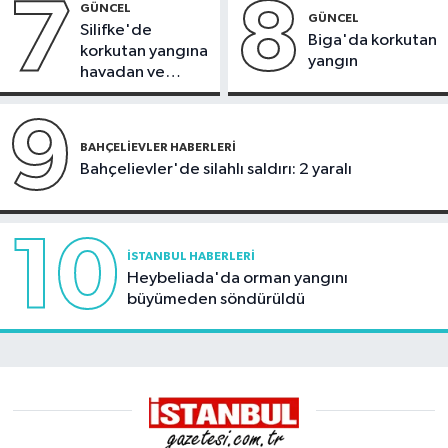
7
8
GÜNCEL
GÜNCEL
Silifke'de
Biga'da korkutan
korkutan yangına
yangın
havadan ve
karadan
müdahale
9
BAHÇELIEVLER HABERLERI
Bahçelievler'de silahlı saldırı: 2 yaralı
10
İSTANBUL HABERLERI
Heybeliada'da orman yangını
büyümeden söndürüldü