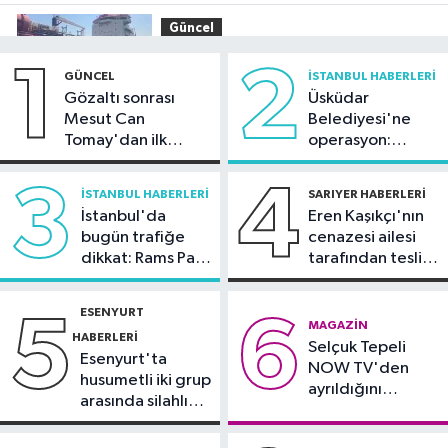
Güncel
16:54
Makine arızası yapan tanker,
1
2
GÜNCEL
İSTANBUL HABERLERI
Yalova Demirleme Sahası'na alındı
Gözaltı sonrası
Üsküdar
Mesut Can
Belediyesi'ne
Ekonomi
Tomay'dan ilk
operasyon:
16:26
Fındık alım fiyatları belli oldu!
açıklama
Sinem Dedetaş'a
tutuklama talebi
3
4
İSTANBUL HABERLERI
SARIYER HABERLERI
Spor
İstanbul'da
Eren Kaşıkçı'nın
15:57
Trabzonspor, Salah
bugün trafiğe
cenazesi ailesi
dikkat: Rams Park
tarafından teslim
anlaşmasını duyurdu
çevresinde bazı
alındı
yollar kapatılacak
Sağlık
ESENYURT
5
6
MAGAZIN
15:55
Yaz sıcakları sağlığı tehdit
HABERLERI
Selçuk Tepeli
ediyor: Uzmandan önemli tavsiyeler
Esenyurt'ta
NOW TV'den
husumetli iki grup
ayrıldığını
arasında silahlı
duyurdu
kavga