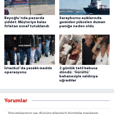
Beyoğlu'nda pazarda
Sarayburnu açıklarında
şiddet: Müşteriye kalas
gemiden yükselen duman
fırlatan esnaf tutuklandı
paniğe neden oldu
İstanbul'da yasaklı madde
2 günlük tatil kabusa
operasyonu
döndü: 'Gürültü'
bahanesiyle saldırıya
uğradılar
Yorumlar