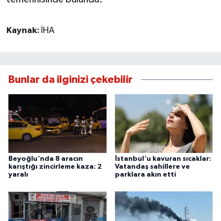
Kaynak:
İHA
Bunlar da ilginizi çekebilir
Beyoğlu'nda 8 aracın
İstanbul'u kavuran sıcaklar:
karıştığı zincirleme kaza: 2
Vatandaş sahillere ve
yaralı
parklara akın etti