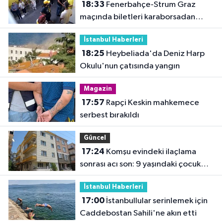
18:33
Fenerbahçe-Strum Graz
maçında biletleri karaborsadan
satan 2 şüpheli tutuklandı
İstanbul Haberleri
18:25
Heybeliada'da Deniz Harp
Okulu'nun çatısında yangın
Magazin
17:57
Rapçi Keskin mahkemece
serbest bırakıldı
Güncel
17:24
Komşu evindeki ilaçlama
sonrası acı son: 9 yaşındaki çocuk
hayatını kaybetti
İstanbul Haberleri
17:00
İstanbullular serinlemek için
Caddebostan Sahili'ne akın etti