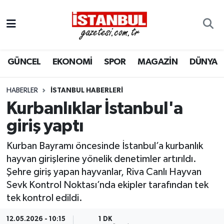
GÜNCEL
Nöbetçi Eczaneler
GÜNCEL
EKONOMİ
SPOR
MAGAZİN
DÜNYA
EKONOMİ
Hava Durumu
İSTANBUL
Trafik Durumu
HABERLER
İSTANBUL HABERLERI
Kurbanlıklar İstanbul'a
DÜNYA
Süper Lig Puan Durumu ve Fikstür
giriş yaptı
SPOR
Tüm Manşetler
Kurban Bayramı öncesinde İstanbul’a kurbanlık
hayvan girişlerine yönelik denetimler artırıldı.
MAGAZİN
Son Dakika Haberleri
Şehre giriş yapan hayvanlar, Riva Canlı Hayvan
Sevk Kontrol Noktası’nda ekipler tarafından tek
KÜLTÜR SANAT
Haber Arşivi
tek kontrol edildi.
SAĞLIK
12.05.2026 - 10:15
1 DK