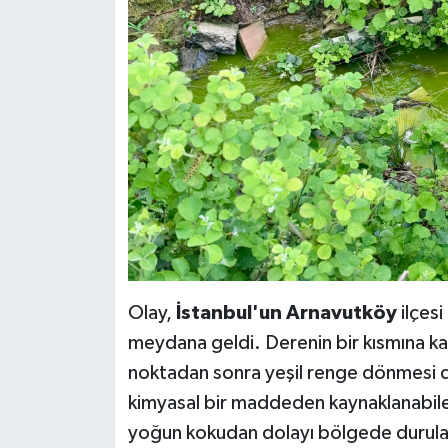
Olay,
İstanbul'un Arnavutköy
ilçes
meydana geldi. Derenin bir kısmına kad
noktadan sonra yeşil renge dönmesi di
kimyasal bir maddeden kaynaklanabile
yoğun kokudan dolayı bölgede durulam