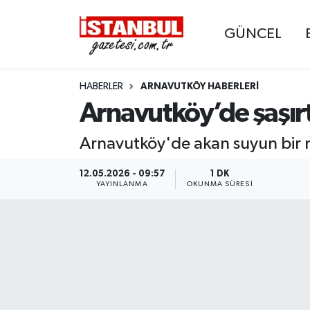
GÜNCEL
GÜNCEL
Nöbetçi Eczaneler
HABERLER
ARNAVUTKÖY HABERLERI
EKONOMİ
Hava Durumu
Arnavutköy’de şaşır
İSTANBUL
Trafik Durumu
Arnavutköy'de akan suyun bir no
DÜNYA
Süper Lig Puan Durumu ve Fikstür
12.05.2026 - 09:57
1 DK
YAYINLANMA
OKUNMA SÜRESI
SPOR
Tüm Manşetler
MAGAZİN
Son Dakika Haberleri
KÜLTÜR SANAT
Haber Arşivi
SAĞLIK