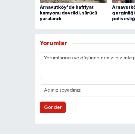
Arnavutköy'de hafriyat
Arnavutkö
kamyonu devrildi, sürücü
gerginliği
yaralandı
polis eşli
Yorumlar
Gönder