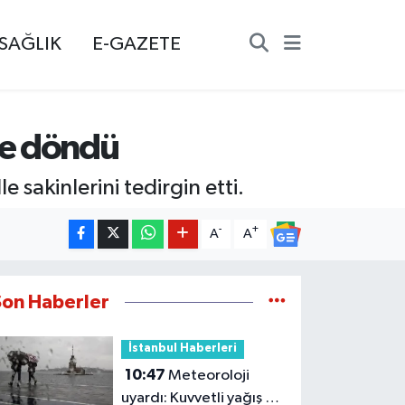
SAĞLIK
E-GAZETE
le döndü
sakinlerini tedirgin etti.
-
+
A
A
Son Haberler
İstanbul Haberleri
10:47
Meteoroloji
uyardı: Kuvvetli yağış ve