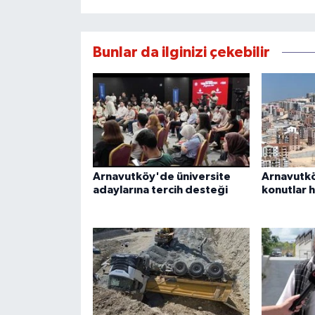
Bunlar da ilginizi çekebilir
Arnavutköy'de üniversite
Arnavutkö
adaylarına tercih desteği
konutlar h