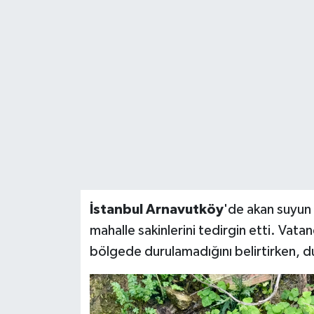
BİLİM VE TEKNOLOJİ
OTOMOBİL
KURUMSAL
İstanbul Arnavutköy
'de akan suyun
mahalle sakinlerini tedirgin etti. Vata
bölgede durulamadığını belirtirken, du