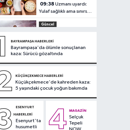
09:38
Uzmanı uyardı:
Yulaf sağlıklı ama sınırsız
değil
Güncel
09:28
Trabzon’da
1
Salah heyecanı:
BAYRAMPAŞA HABERLERI
Turizmde hareketlilik
Bayrampaşa'da ölümle sonuçlanan
Sağlık
kaza: Sürücü gözaltında
başladı
09:20
Denize girerken
dikkat! Kayalık
2
bölgelerde zehirli
KÜÇÜKÇEKMECE HABERLERI
Güngören Haberleri
Küçükçekmece'de kahreden kaza:
tehlike
5 yaşındaki çocuk yoğun bakımda
09:17
Güngören’de
balkonu çöken 5 katlı
bina tahliye edildi
ESENYURT
3
4
Sultanbeyli Haberleri
MAGAZIN
HABERLERI
Selçuk
09:10
Sultanbeyli'de
Esenyurt'ta
Tepeli
alışveriş merkezinde
husumetli
NOW