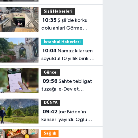
fırtına geliyor
Şişli Haberleri
10:35
Şişli’de korku
dolu anlar! Görme
engelli genç metro
İstanbul Haberleri
raylarına düştü
10:04
Namaz kılarken
soyuldu! 10 yıllık birikimi
saniyeler içinde gitti
Güncel
09:56
Sahte tebligat
tuzağı! e-Devlet
bilgilerinizi çaldırmayın
DÜNYA
09:42
Joe Biden’ın
kanseri yayıldı: Oğlu
Hunter Biden’dan
Sağlık
açıklama