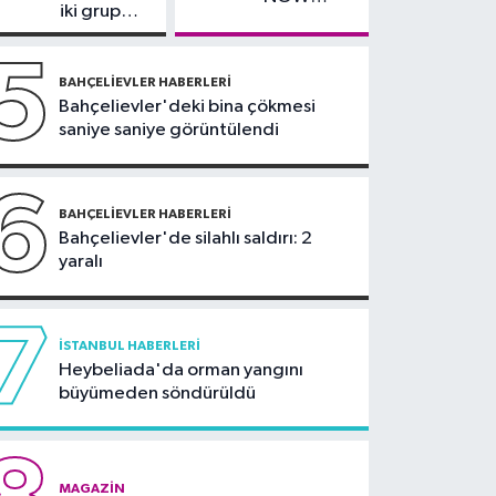
korkutan yangın
iki grup
TV'den
arasında
ayrıldığını
silahlı
5
duyurdu
kavga
BAHÇELIEVLER HABERLERI
Bahçelievler'deki bina çökmesi
saniye saniye görüntülendi
6
BAHÇELIEVLER HABERLERI
Bahçelievler'de silahlı saldırı: 2
yaralı
7
İSTANBUL HABERLERI
Heybeliada'da orman yangını
büyümeden söndürüldü
MAGAZIN