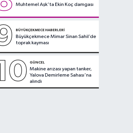
8
Muhtemel Aşk'ta Ekin Koç damgası
9
BÜYÜKÇEKMECE HABERLERI
Büyükçekmece Mimar Sinan Sahil’de
toprak kayması
10
GÜNCEL
Makine arızası yapan tanker,
Yalova Demirleme Sahası'na
alındı