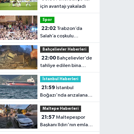
için avantajı yakaladı
Spor
22:02
Trabzon’da
Salah’a coşkulu
karşılama
Bahçelievler Haberleri
22:00
Bahçelievler’de
tahliye edilen bina
çöktü
İstanbul Haberleri
21:59
İstanbul
Boğazı'nda arızalanan
gemi çekildi; trafik
Maltepe Haberleri
yeniden açıldı
21:57
Maltepespor
Başkanı Ildırı'nın emlak
dükkanı kurşunlandı: 1