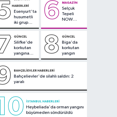
5
6
çevresinde
teslim
MAGAZIN
Olympos Regatta için
HABERLERI
bazı yollar
alındı
Selçuk
geri sayım başladı
Esenyurt'ta
kapatılacak
Tepeli
husumetli
NOW
iki grup
TV'den
arasında
ayrıldığını
silahlı
7
8
duyurdu
GÜNCEL
GÜNCEL
kavga
Silifke'de
Biga'da
korkutan
korkutan
yangına
yangın
havadan ve
karadan
9
müdahale
BAHÇELIEVLER HABERLERI
Bahçelievler'de silahlı saldırı: 2
yaralı
10
İSTANBUL HABERLERI
Heybeliada'da orman yangını
büyümeden söndürüldü