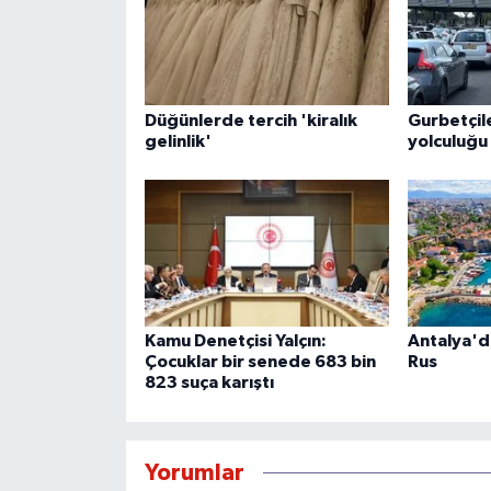
Düğünlerde tercih 'kiralık
Gurbetçil
gelinlik'
yolculuğu
Kamu Denetçisi Yalçın:
Antalya'da
Çocuklar bir senede 683 bin
Rus
823 suça karıştı
Yorumlar