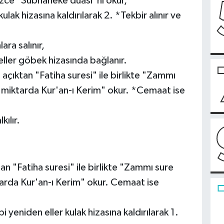
izce "Sübhaneke duası"nı okur,
kulak hizasına kaldırılarak 2. *Tekbir alınır ve
ara salınır,
eller göbek hizasında bağlanır.
çıktan "Fatiha suresi" ile birlikte "Zammı
miktarda Kur'an-ı Kerim" okur. *Cemaat ise
ılır.
n "Fatiha suresi" ile birlikte "Zammı sure
rda Kur'an-ı Kerim" okur. Cemaat ise
bi yeniden eller kulak hizasına kaldırılarak 1.