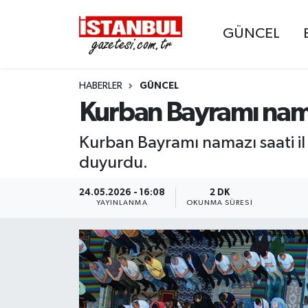
GÜNCEL
GÜNCEL
Nöbetçi Eczaneler
HABERLER
GÜNCEL
EKONOMİ
Hava Durumu
Kurban Bayramı nama
İSTANBUL
Trafik Durumu
Kurban Bayramı namazı saati il 
DÜNYA
Süper Lig Puan Durumu ve Fikstür
duyurdu.
SPOR
Tüm Manşetler
24.05.2026 - 16:08
2 DK
YAYINLANMA
OKUNMA SÜRESI
MAGAZİN
Son Dakika Haberleri
KÜLTÜR SANAT
Haber Arşivi
SAĞLIK