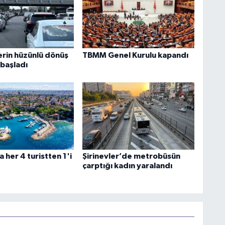
erin hüzünlü dönüş
TBMM Genel Kurulu kapandı
 başladı
 her 4 turistten 1'i
Şirinevler’de metrobüsün
çarptığı kadın yaralandı