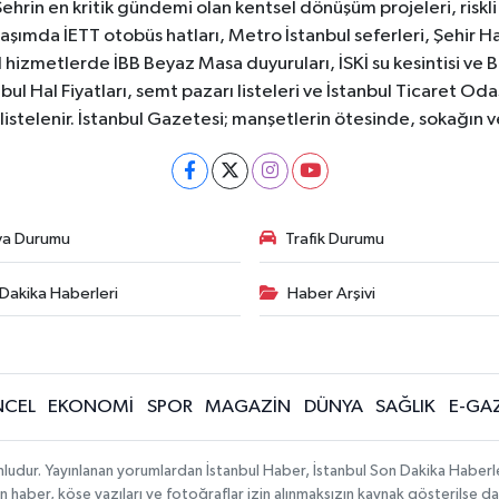
Şehrin en kritik gündemi olan kentsel dönüşüm projeleri, riskli 
aşımda İETT otobüs hatları, Metro İstanbul seferleri, Şehir Hat
 hizmetlerde İBB Beyaz Masa duyuruları, İSKİ su kesintisi ve 
bul Hal Fiyatları, semt pazarı listeleri ve İstanbul Ticaret Odas
listelenir. İstanbul Gazetesi; manşetlerin ötesinde, sokağın 
va Durumu
Trafik Durumu
Dakika Haberleri
Haber Arşivi
CEL
EKONOMİ
SPOR
MAGAZİN
DÜNYA
SAĞLIK
E-GA
mludur. Yayınlanan yorumlardan İstanbul Haber, İstanbul Son Dakika Haberl
lanan haber, köşe yazıları ve fotoğraflar izin alınmaksızın kaynak gösterilse