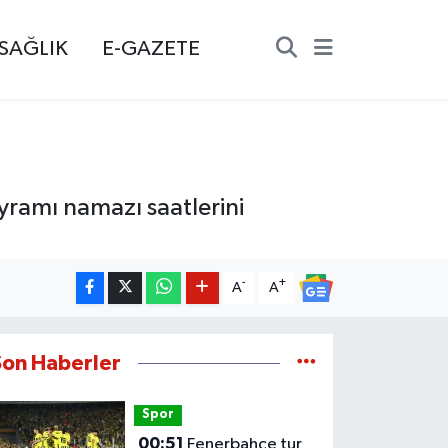
SAĞLIK
E-GAZETE
ayramı namazı saatlerini
-
+
A
A
Son Haberler
Spor
00:51
Fenerbahçe tur