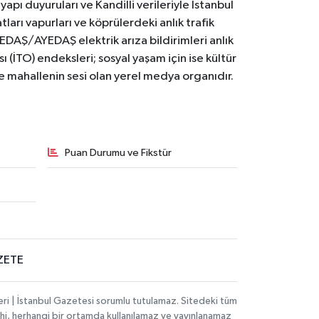
yapı duyuruları ve Kandilli verileriyle İstanbul
ları vapurları ve köprülerdeki anlık trafik
BEDAŞ/AYEDAŞ elektrik arıza bildirimleri anlık
ı (İTO) endeksleri; sosyal yaşam için ise kültür
ve mahallenin sesi olan yerel medya organıdır.
Puan Durumu ve Fikstür
ZETE
eri | İstanbul Gazetesi sorumlu tutulamaz. Sitedeki tüm
 dahi, herhangi bir ortamda kullanılamaz ve yayınlanamaz