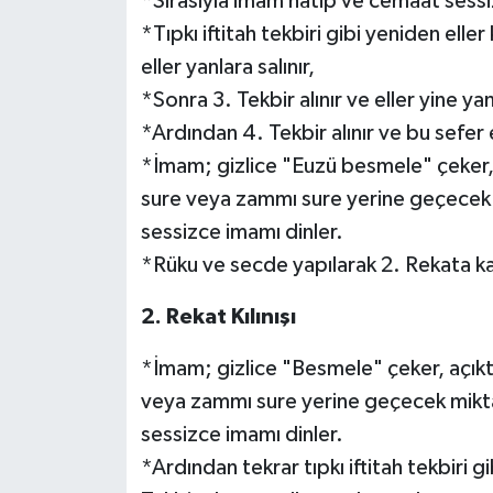
*Sırasıyla imam hatip ve cemaat sess
*Tıpkı iftitah tekbiri gibi yeniden eller 
eller yanlara salınır,
*Sonra 3. Tekbir alınır ve eller yine yanl
*Ardından 4. Tekbir alınır ve bu sefer 
*İmam; gizlice "Euzü besmele" çeker, a
sure veya zammı sure yerine geçecek 
sessizce imamı dinler.
*Rüku ve secde yapılarak 2. Rekata kalk
2. Rekat Kılınışı
*İmam; gizlice "Besmele" çeker, açıkta
veya zammı sure yerine geçecek mikta
sessizce imamı dinler.
*Ardından tekrar tıpkı iftitah tekbiri gi