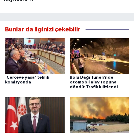
Bunlar da ilginizi çekebilir
'Çerçeve yasa' teklifi
Bolu Dağı Tüneli’nde
komisyonda
otomobil alev topuna
döndü: Trafik kilitlendi