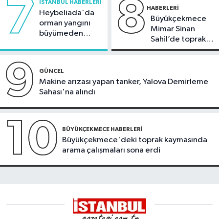
7
8
İSTANBUL HABERLERI
HABERLERI
Heybeliada'da
Büyükçekmece
orman yangını
Mimar Sinan
büyümeden
Sahil’de toprak
söndürüldü
kayması
9
GÜNCEL
Makine arızası yapan tanker, Yalova Demirleme
Sahası'na alındı
10
BÜYÜKÇEKMECE HABERLERI
Büyükçekmece'deki toprak kaymasında
arama çalışmaları sona erdi