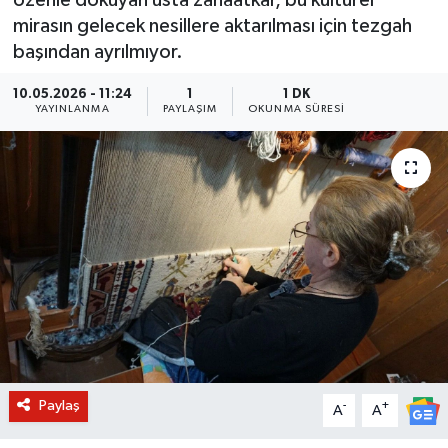
mirasın gelecek nesillere aktarılması için tezgah
BİLİM VE TEKNOLOJİ
başından ayrılmıyor.
OTOMOBİL
10.05.2026 - 11:24
1
1 DK
YAYINLANMA
PAYLAŞIM
OKUNMA SÜRESI
KURUMSAL
Paylaş
-
+
A
A