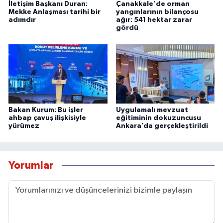
İletişim Başkanı Duran:
Çanakkale'de orman
Mekke Anlaşması tarihi bir
yangınlarının bilançosu
adımdır
ağır: 541 hektar zarar
gördü
Bakan Kurum: Bu işler
Uygulamalı mevzuat
ahbap çavuş ilişkisiyle
eğitiminin dokuzuncusu
yürümez
Ankara’da gerçekleştirildi
Yorumlar