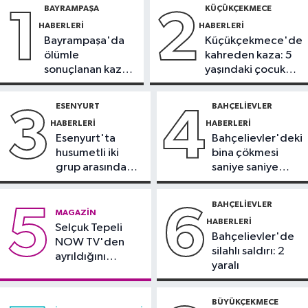
BAYRAMPAŞA
KÜÇÜKÇEKMECE
1
2
plajlarını aratmadı
HABERLERI
HABERLERI
Bayrampaşa'da
Küçükçekmece'de
Güncel
ölümle
kahreden kaza: 5
18:43
Bolu Dağı Tüneli’nde
sonuçlanan kaza:
yaşındaki çocuk
otomobil alev topuna döndü: Trafik
Sürücü
yoğun bakımda
kilitlendi
gözaltında
ESENYURT
BAHÇELIEVLER
3
4
Güncel
HABERLERI
HABERLERI
17:07
İletişim Başkanı Duran: Mekke
Esenyurt'ta
Bahçelievler'deki
Anlaşması tarihi bir adımdır
husumetli iki
bina çökmesi
grup arasında
saniye saniye
İstanbul Haberleri
silahlı kavga
görüntülendi
17:00
Tuzla'da 2 katlı işçi
BAHÇELIEVLER
5
6
MAGAZIN
konteynerleri alevlere teslim oldu
HABERLERI
Selçuk Tepeli
Bahçelievler'de
NOW TV'den
silahlı saldırı: 2
ayrıldığını
yaralı
duyurdu
BÜYÜKÇEKMECE