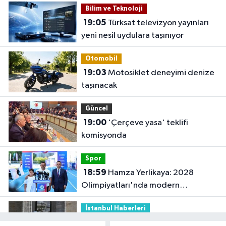
Bilim ve Teknoloji
19:05
Türksat televizyon yayınları
yeni nesil uydulara taşınıyor
Otomobil
19:03
Motosiklet deneyimi denize
taşınacak
Güncel
19:00
'Çerçeve yasa' teklifi
komisyonda
Spor
18:59
Hamza Yerlikaya: 2028
Olimpiyatları'nda modern
pentatlonda büyük başarılar elde
İstanbul Haberleri
edeceğiz
18:44
Kireçburnu Sahili Antalya