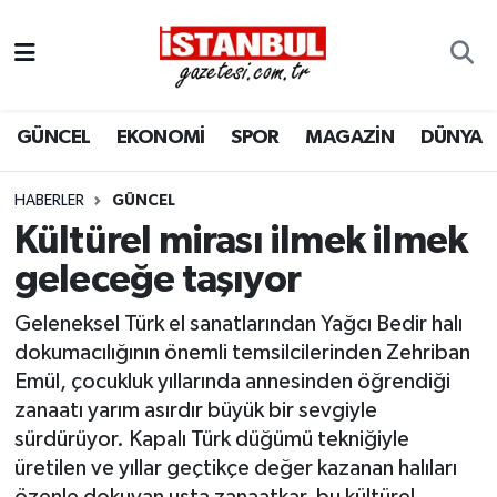
GÜNCEL
Nöbetçi Eczaneler
GÜNCEL
EKONOMİ
SPOR
MAGAZİN
DÜNYA
EKONOMİ
Hava Durumu
İSTANBUL
Trafik Durumu
HABERLER
GÜNCEL
Kültürel mirası ilmek ilmek
DÜNYA
Süper Lig Puan Durumu ve Fikstür
geleceğe taşıyor
SPOR
Tüm Manşetler
Geleneksel Türk el sanatlarından Yağcı Bedir halı
dokumacılığının önemli temsilcilerinden Zehriban
MAGAZİN
Son Dakika Haberleri
Emül, çocukluk yıllarında annesinden öğrendiği
zanaatı yarım asırdır büyük bir sevgiyle
KÜLTÜR SANAT
Haber Arşivi
sürdürüyor. Kapalı Türk düğümü tekniğiyle
üretilen ve yıllar geçtikçe değer kazanan halıları
SAĞLIK
özenle dokuyan usta zanaatkar, bu kültürel