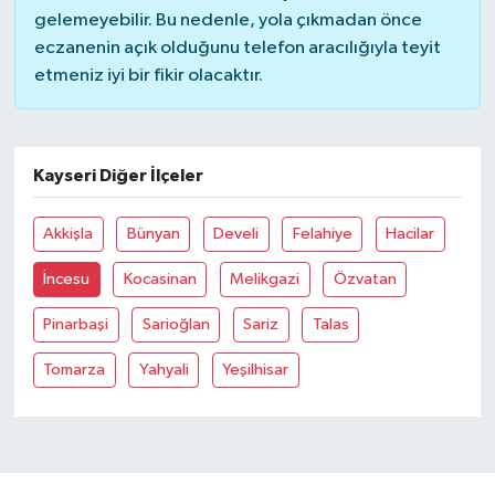
gelemeyebilir. Bu nedenle, yola çıkmadan önce
eczanenin açık olduğunu telefon aracılığıyla teyit
etmeniz iyi bir fikir olacaktır.
Kayseri Diğer İlçeler
Akkişla
Bünyan
Develi
Felahiye
Hacilar
İncesu
Kocasinan
Melikgazi
Özvatan
Pinarbaşi
Sarioğlan
Sariz
Talas
Tomarza
Yahyali
Yeşilhisar