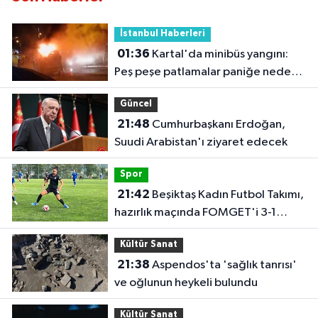
İstanbul Haberleri
01:36
Kartal'da minibüs yangını:
Peş peşe patlamalar paniğe neden
oldu
Güncel
21:48
Cumhurbaşkanı Erdoğan,
Suudi Arabistan'ı ziyaret edecek
Spor
21:42
Beşiktaş Kadın Futbol Takımı,
hazırlık maçında FOMGET'i 3-1
mağlup etti
Kültür Sanat
21:38
Aspendos'ta 'sağlık tanrısı'
ve oğlunun heykeli bulundu
Kültür Sanat