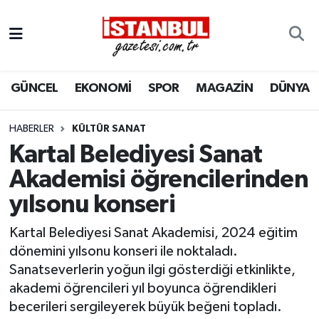
GÜNCEL
Nöbetçi Eczaneler
GÜNCEL
EKONOMİ
SPOR
MAGAZİN
DÜNYA
EKONOMİ
Hava Durumu
İSTANBUL
Trafik Durumu
HABERLER
KÜLTÜR SANAT
Kartal Belediyesi Sanat
DÜNYA
Süper Lig Puan Durumu ve Fikstür
Akademisi öğrencilerinden
yılsonu konseri
SPOR
Tüm Manşetler
Kartal Belediyesi Sanat Akademisi, 2024 eğitim
MAGAZİN
Son Dakika Haberleri
dönemini yılsonu konseri ile noktaladı.
Sanatseverlerin yoğun ilgi gösterdiği etkinlikte,
KÜLTÜR SANAT
Haber Arşivi
akademi öğrencileri yıl boyunca öğrendikleri
becerileri sergileyerek büyük beğeni topladı.
SAĞLIK