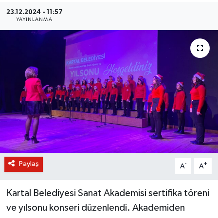
23.12.2024 - 11:57
BİLİM VE TEKNOLOJİ
YAYINLANMA
OTOMOBİL
KURUMSAL
Paylaş
-
+
A
A
Kartal Belediyesi Sanat Akademisi sertifika töreni
ve yılsonu konseri düzenlendi. Akademiden