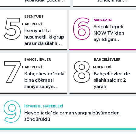
yaşındaki çocuk
sonuçlanan
buluşturuyor
yoğun bakımda
kaza: Sürücü
Sağlık
gözaltında
ESENYURT
5
6
21:17
"Karaciğerim yağlı"
MAGAZIN
HABERLERI
Selçuk Tepeli
demeyin, önlemini alın
Esenyurt'ta
NOW TV'den
husumetli iki grup
ayrıldığını
arasında silahlı
duyurdu
kavga
BAHÇELIEVLER
BAHÇELIEVLER
7
8
HABERLERI
HABERLERI
Bahçelievler'deki
Bahçelievler'de
bina çökmesi
silahlı saldırı: 2
saniye saniye
yaralı
görüntülendi
9
İSTANBUL HABERLERI
Heybeliada'da orman yangını büyümeden
söndürüldü