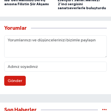
İBB'den Mahmud Derviş
Esenyurt Sanat Merkezi
anısına Filistin Şiir Akşamı
2’inci sergisini
sanatseverlerle buluşturdu
Yorumlar
Gönder
Son Haberler