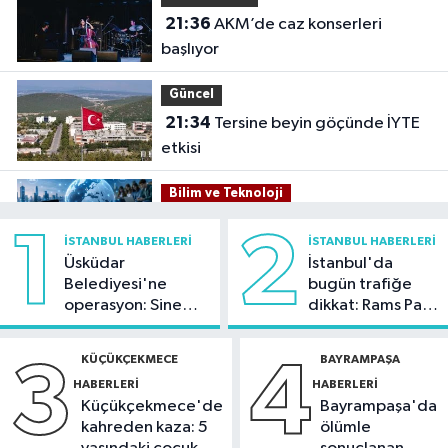
21:36
AKM’de caz konserleri
başlıyor
Güncel
21:34
Tersine beyin göçünde İYTE
etkisi
Bilim ve Teknoloji
21:26
İnternet kullanan bireylerin
1
2
İSTANBUL HABERLERI
İSTANBUL HABERLERI
oranı yüzde 92,3 oldu
Üsküdar
İstanbul'da
Belediyesi'ne
bugün trafiğe
Bilim ve Teknoloji
operasyon: Sinem
dikkat: Rams Park
21:23
5G abone sayısı 4 ayda 44,5
Dedetaş'a
çevresinde bazı
milyona ulaştı
tutuklama talebi
yollar kapatılacak
KÜÇÜKÇEKMECE
BAYRAMPAŞA
3
4
HABERLERI
HABERLERI
Kültür Sanat
Küçükçekmece'de
Bayrampaşa'da
21:21
Esenler Belediyesi
kahreden kaza: 5
ölümle
vatandaşları yazlık sinemada