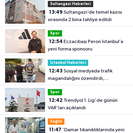
Sultangazi Haberleri
13:49
Sultangazi’de temel kazısı
sırasında 2 bina tahliye edildi
Spor
12:54
Eczacıbaşı Peron İstanbul’a
yeni forma sponsoru
İstanbul Haberleri
12:43
Sosyal medyada trafik
magandalığını özendirdi,
ehliyetinden oldu: 72 bin lira ceza
Spor
12:42
Trendyol 1. Lig'de günün
VAR'ları açıklandı
Sağlık
11:47
'Damar tıkanıklıklarında yeni