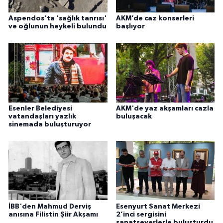
Aspendos'ta 'sağlık tanrısı'
AKM’de caz konserleri
ve oğlunun heykeli bulundu
başlıyor
Esenler Belediyesi
AKM'de yaz akşamları cazla
vatandaşları yazlık
buluşacak
sinemada buluşturuyor
İBB'den Mahmud Derviş
Esenyurt Sanat Merkezi
anısına Filistin Şiir Akşamı
2’inci sergisini
sanatseverlerle buluşturdu