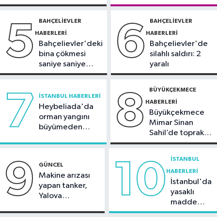
Spor
silahlı kavga
10:42
TAYK-Eker Olympos Regatta
BAHÇELIEVLER
BAHÇELIEVLER
5
6
Yelken Yarışları'nda ilk günün
HABERLERI
HABERLERI
sonuçları belli oldu
Bahçelievler'deki
Bahçelievler'de
bina çökmesi
silahlı saldırı: 2
saniye saniye
yaralı
görüntülendi
BÜYÜKÇEKMECE
7
8
İSTANBUL HABERLERI
HABERLERI
Heybeliada'da
Büyükçekmece
orman yangını
Mimar Sinan
büyümeden
Sahil’de toprak
söndürüldü
kayması
İSTANBUL
9
10
GÜNCEL
HABERLERI
Makine arızası
İstanbul'da
yapan tanker,
yasaklı
Yalova
madde
Demirleme
operasyonu
Sahası'na alındı