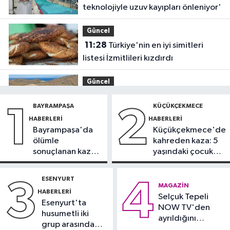
teknolojiyle uzuv kayıpları önleniyor'
Güncel
11:28
Türkiye'nin en iyi simitleri
listesi İzmitlileri kızdırdı
Güncel
11:22
Adadan, adaya denizin
BAYRAMPAŞA
KÜÇÜKÇEKMECE
1
2
içinden yürüyerek geçiyorlar
HABERLERI
HABERLERI
Bayrampaşa'da
Küçükçekmece'de
Güncel
ölümle
kahreden kaza: 5
11:16
‘Geleceğin meslekleri
sonuçlanan kaza:
yaşındaki çocuk
bugünden şekilleniyor’
Sürücü
yoğun bakımda
gözaltında
ESENYURT
3
4
Sağlık
MAGAZIN
HABERLERI
10:45
Selçuk Tepeli
Aşırı sıcakta bakımsız klima
Esenyurt'ta
NOW TV'den
yangınlara neden olabilir
husumetli iki
ayrıldığını
grup arasında
duyurdu