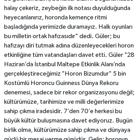
halay çekeriz, zeybeğin ilk notası duyulduğunda
heyecanlanırız, horonda kemençe ritmi
başladığında yerimizde duramayız. Halk oyunları
bu milletin ortak hafızasıdır" dedi. Güler; bu
hafızayı diri tutmak adına düzenleyecekleri horon
etkinliğine tüm vatandaşları davet etti. Güler "28
Haziran’da İstanbul Maltepe Etkinlik Alanı’nda
gerçekleştireceğimiz "Horon Bizumdur" 5 bin
Kostümlü Horoncu Guinness Dünya Rekoru
denemesi, sadece bir rekor organizasyonu değil;
kültürümüze, tarihimize ve milli değerlerimize
sahip çıkma iradesidir. 7’den 70’e herkesi bu
büyük kültür buluşmasına davet ediyoruz. Bugün
birlik olma, kültürümüze sahip çıkma ve dünyaya
güçlü bir mesaj verme günüdür. Gelin; horonun