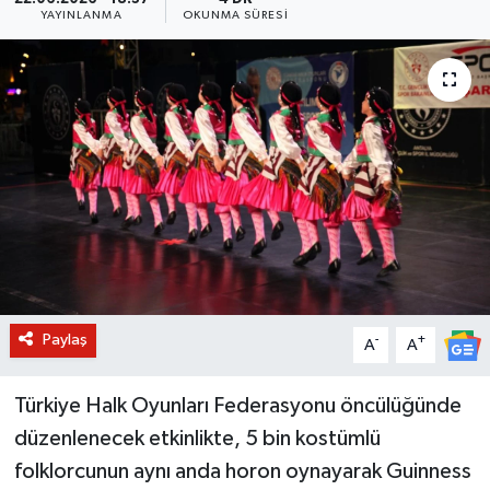
YAYINLANMA
OKUNMA SÜRESI
BİLİM VE TEKNOLOJİ
OTOMOBİL
KURUMSAL
Paylaş
-
+
A
A
Türkiye Halk Oyunları Federasyonu öncülüğünde
düzenlenecek etkinlikte, 5 bin kostümlü
folklorcunun aynı anda horon oynayarak Guinness