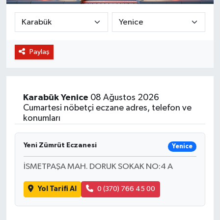
BİLİM VE TEKNOLOJİ
OTOMOBİL
Paylaş
KURUMSAL
Karabük
Yenice
08 Ağustos 2026
Cumartesi nöbetçi eczane adres, telefon ve
konumları
Yeni Zümrüt Eczanesi
Yenice
İSMETPAŞA MAH. DORUK SOKAK NO:4 A
Yol Tarifi Al
0 (370) 766 45 00