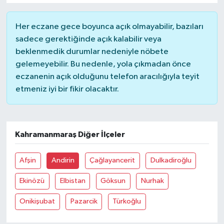
Her eczane gece boyunca açık olmayabilir, bazıları
sadece gerektiğinde açık kalabilir veya
beklenmedik durumlar nedeniyle nöbete
gelemeyebilir. Bu nedenle, yola çıkmadan önce
eczanenin açık olduğunu telefon aracılığıyla teyit
etmeniz iyi bir fikir olacaktır.
Kahramanmaraş Diğer İlçeler
Afşin
Andirin
Çağlayancerit
Dulkadiroğlu
Ekinözü
Elbistan
Göksun
Nurhak
Onikişubat
Pazarcik
Türkoğlu