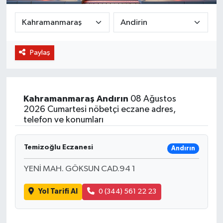
BİLİM VE TEKNOLOJİ
OTOMOBİL
Paylaş
KURUMSAL
Kahramanmaraş
Andırın
08 Ağustos
2026 Cumartesi nöbetçi eczane adres,
telefon ve konumları
Temizoğlu Eczanesi
Andırın
YENİ MAH. GÖKSUN CAD.94 1
Yol Tarifi Al
0 (344) 561 22 23