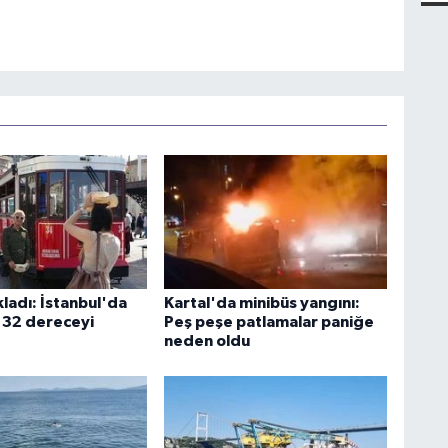
ladı: İstanbul'da
Kartal'da minibüs yangını:
r 32 dereceyi
Peş peşe patlamalar paniğe
neden oldu