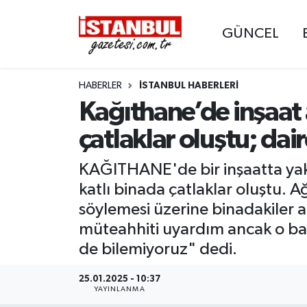
GÜNCEL
GÜNCEL
Nöbetçi Eczaneler
HABERLER
İSTANBUL HABERLERI
EKONOMİ
Hava Durumu
Kağıthane’de inşaat 
İSTANBUL
Trafik Durumu
çatlaklar oluştu; dair
DÜNYA
Süper Lig Puan Durumu ve Fikstür
KAĞITHANE'de bir inşaatta yakl
katlı binada çatlaklar oluştu. A
SPOR
Tüm Manşetler
söylemesi üzerine binadakiler a
müteahhiti uyardım ancak o bana
MAGAZİN
Son Dakika Haberleri
de bilemiyoruz" dedi.
KÜLTÜR SANAT
Haber Arşivi
25.01.2025 - 10:37
YAYINLANMA
SAĞLIK