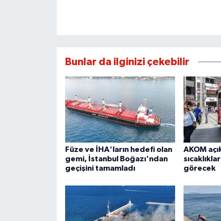
Bunlar da ilginizi çekebilir
Füze ve İHA'ların hedefi olan
AKOM açık
gemi, İstanbul Boğazı'ndan
sıcaklıkla
geçişini tamamladı
görecek