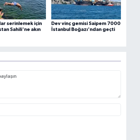
lar serinlemek için
Dev vinç gemisi Saipem 7000
an Sahili'ne akın
İstanbul Boğazı'ndan geçti