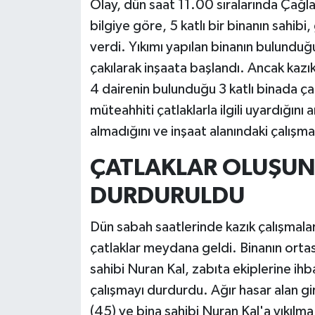
Olay, dün saat 11.00 sıralarında Çağl
bilgiye göre, 5 katlı bir binanın sahi
verdi. Yıkımı yapılan binanın bulunduğ
çakılarak inşaata başlandı. Ancak kazı
4 dairenin bulunduğu 3 katlı binada çat
müteahhiti çatlaklarla ilgili uyardığını
almadığını ve inşaat alanındaki çalışm
ÇATLAKLAR OLUŞUN
DURDURULDU
Dün sabah saatlerinde kazık çalışmalar
çatlaklar meydana geldi. Binanın ortas
sahibi Nuran Kal, zabıta ekiplerine ih
çalışmayı durdurdu. Ağır hasar alan gi
(45) ve bina sahibi Nuran Kal'a yıkılma