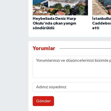
Heybeliada Deniz Harp
İstanbullu
Okulu'nda çıkan yangın
Caddebost
söndürüldü
etti
Yorumlar
Gönder