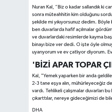
Nuran Kal, “Biz o kadar sallandık ki can 
sonra müteahhitin kim olduğunu sord
şekilde mi yıkıyorsunuz dedim. Böyle b
ben duvarlarda hafif açılmalar gördü
ve duvarlardaki resimlerde kayma baş
binayı bize ver dedi. O işte öyle olmu
uyarıyorum ve ev çatlıyor diyorum. Ev
'BİZİ APAR TOPAR Ç
Kal, "Yemek yaparken bir anda geldile
2-3 tane eşya alın, mühürleyeceğiz ded
vardı. Tehlikeli çalışmalar duvarları bu
çıkarttılar, nereye gideceğimizi de bil
DHA