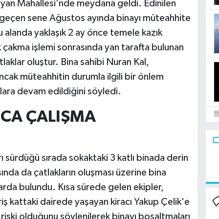
ayan Mahallesi'nde meydana geldi. Edinilen
bi, geçen sene Ağustos ayında binayı müteahhite
u alanda yaklaşık 2 ay önce temele kazık
k çakma işlemi sonrasında yan tarafta bulunan
laklar oluştur. Bina sahibi Nuran Kal,
 ancak müteahhitin durumla ilgili bir önlem
alara devam edildiğini söyledi.
CA ÇALIŞMA
ı sürdüğü sırada sokaktaki 3 katlı binada derin
ında da çatlakların oluşması üzerine bina
barda bulundu. Kısa sürede gelen ekipler,
riş kattaki dairede yaşayan kiracı Yakup Çelik'e
 riski olduğunu söylenilerek binayı boşaltmaları