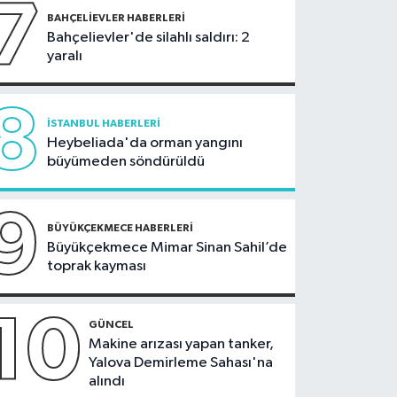
7
BAHÇELIEVLER HABERLERI
Bahçelievler'de silahlı saldırı: 2
yaralı
8
İSTANBUL HABERLERI
Heybeliada'da orman yangını
büyümeden söndürüldü
9
BÜYÜKÇEKMECE HABERLERI
Büyükçekmece Mimar Sinan Sahil’de
toprak kayması
10
GÜNCEL
Makine arızası yapan tanker,
Yalova Demirleme Sahası'na
alındı