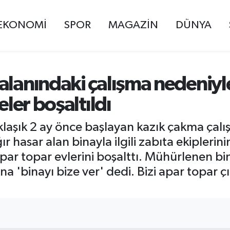
EKONOMİ
SPOR
MAGAZİN
DÜNYA
alanındaki çalışma nedeniyl
eler boşaltıldı
aşık 2 ay önce başlayan kazık çakma çalış
ğır hasar alan binayla ilgili zabıta ekiple
par topar evlerini boşalttı. Mühürlenen bi
 'binayı bize ver' dedi. Bizi apar topar çı