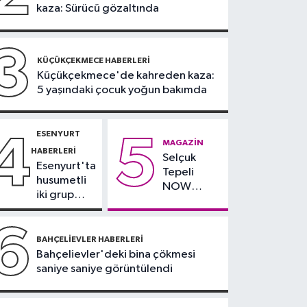
kaza: Sürücü gözaltında
12:15
Yeni nesil
çetelere şafak baskını:
32 şüpheli adliyeye sevk
3
Güncel
KÜÇÜKÇEKMECE HABERLERI
edildi
Küçükçekmece'de kahreden kaza:
11:54
Ahbap'ın
5 yaşındaki çocuk yoğun bakımda
yönetimine kayyum
atandı
ESENYURT
4
5
MAGAZIN
HABERLERI
Selçuk
Esenyurt'ta
Tepeli
husumetli
NOW
iki grup
TV'den
arasında
ayrıldığını
silahlı
6
duyurdu
kavga
BAHÇELIEVLER HABERLERI
Bahçelievler'deki bina çökmesi
saniye saniye görüntülendi