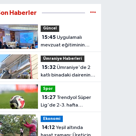
Son Haberler
Güncel
15:45
Uygulamalı
mevzuat eğitiminin
dokuzuncusu Ankara’da
Ümraniye Haberleri
gerçekleştirildi
15:32
Ümraniye'de 2
katlı binadaki dairenin
balkonu çöktü
Spor
15:27
Trendyol Süper
Lig'de 2-3. hafta
programları açıklandı
Ekonomi
14:12
Yeşil altında
hasat zamanı: Üreticinin