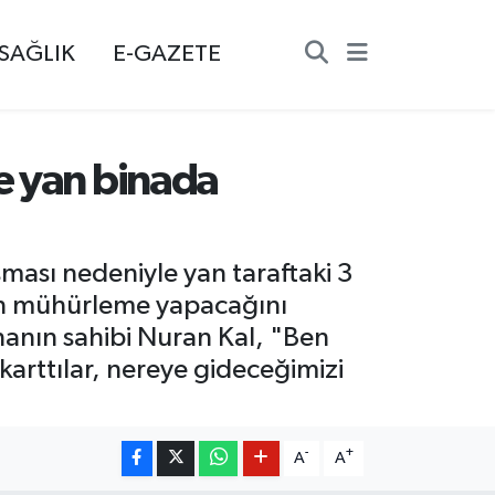
SAĞLIK
E-GAZETE
e yan binada
ması nedeniyle yan taraftaki 3
rinin mühürleme yapacağını
nanın sahibi Nuran Kal, "Ben
karttılar, nereye gideceğimizi
-
+
A
A