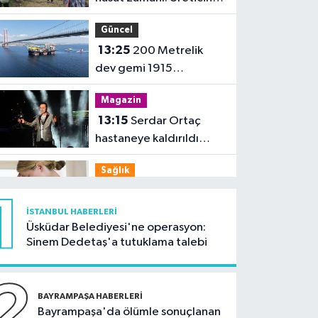
gözü fiyatta
Güncel
13:25
200 Metrelik
dev gemi 1915
Çanakkale Köprüsü'nü
Magazin
geçti
13:15
Serdar Ortaç
hastaneye kaldırıldı
iddiası!
Sağlık
12:47
Uzmandan uyarı:
1
Gülerken idrar kaçırmak
İSTANBUL HABERLERI
normal değil
Üsküdar Belediyesi'ne operasyon:
Güncel
Sinem Dedetaş'a tutuklama talebi
12:37
Cumhurbaşkanı
Erdoğan, Suudi
2
Arabistan'da
BAYRAMPAŞA HABERLERI
Güncel
Bayrampaşa'da ölümle sonuçlanan