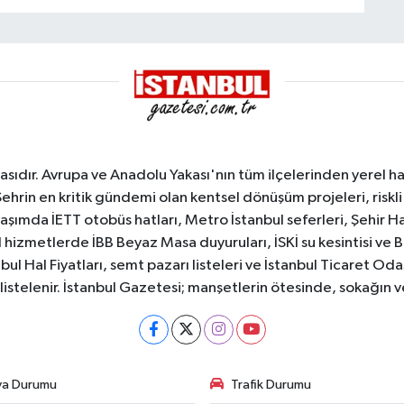
sıdır. Avrupa ve Anadolu Yakası'nın tüm ilçelerinden yerel hab
Şehrin en kritik gündemi olan kentsel dönüşüm projeleri, riskli 
aşımda İETT otobüs hatları, Metro İstanbul seferleri, Şehir Hat
 hizmetlerde İBB Beyaz Masa duyuruları, İSKİ su kesintisi ve 
bul Hal Fiyatları, semt pazarı listeleri ve İstanbul Ticaret Odas
listelenir. İstanbul Gazetesi; manşetlerin ötesinde, sokağın 
va Durumu
Trafik Durumu