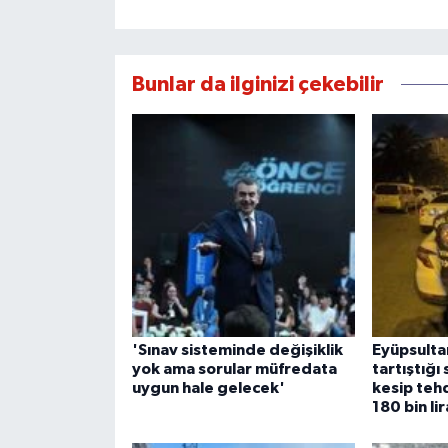
Bunlar da ilginizi çekebilir
'Sınav sisteminde değişiklik
Eyüpsulta
yok ama sorular müfredata
tartıştığı
uygun hale gelecek'
kesip teh
180 bin li