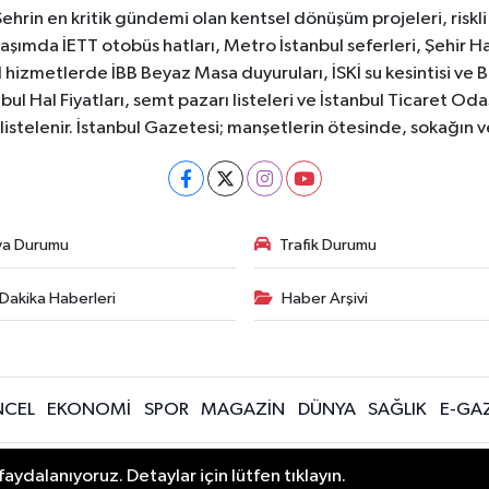
Şehrin en kritik gündemi olan kentsel dönüşüm projeleri, riskli 
aşımda İETT otobüs hatları, Metro İstanbul seferleri, Şehir Hat
 hizmetlerde İBB Beyaz Masa duyuruları, İSKİ su kesintisi ve 
bul Hal Fiyatları, semt pazarı listeleri ve İstanbul Ticaret Odas
listelenir. İstanbul Gazetesi; manşetlerin ötesinde, sokağın 
va Durumu
Trafik Durumu
Dakika Haberleri
Haber Arşivi
CEL
EKONOMİ
SPOR
MAGAZİN
DÜNYA
SAĞLIK
E-GA
mludur. Yayınlanan yorumlardan İstanbul Haber, İstanbul Son Dakika Haberl
aydalanıyoruz. Detaylar için lütfen tıklayın.