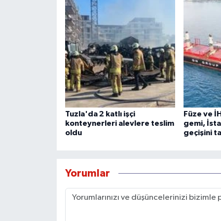
Tuzla'da 2 katlı işçi
Füze ve İH
konteynerleri alevlere teslim
gemi, İst
oldu
geçişini 
Yorumlar