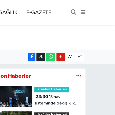
SAĞLIK
E-GAZETE
-
+
A
A
Son Haberler
İstanbul Haberleri
23:30
'Sınav
sisteminde değişiklik
yok ama sorular
Üsküdar Haberleri