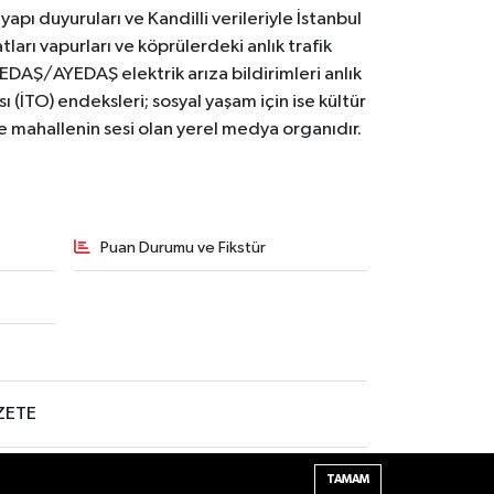
yapı duyuruları ve Kandilli verileriyle İstanbul
ları vapurları ve köprülerdeki anlık trafik
BEDAŞ/AYEDAŞ elektrik arıza bildirimleri anlık
ı (İTO) endeksleri; sosyal yaşam için ise kültür
ve mahallenin sesi olan yerel medya organıdır.
Puan Durumu ve Fikstür
ZETE
eri | İstanbul Gazetesi sorumlu tutulamaz. Sitedeki tüm
TAMAM