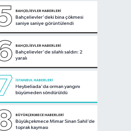
ayrıldığını
silahlı
5
duyurdu
kavga
BAHÇELIEVLER HABERLERI
Bahçelievler'deki bina çökmesi
saniye saniye görüntülendi
6
BAHÇELIEVLER HABERLERI
Bahçelievler'de silahlı saldırı: 2
yaralı
7
İSTANBUL HABERLERI
Heybeliada'da orman yangını
büyümeden söndürüldü
8
BÜYÜKÇEKMECE HABERLERI
Büyükçekmece Mimar Sinan Sahil’de
toprak kayması