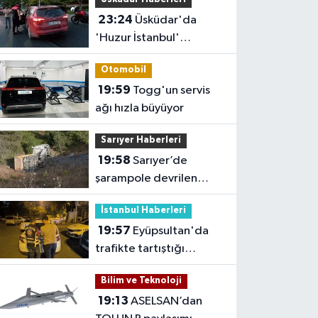
müfredata uygun hale
23:24
Üsküdar'da
gelecek'
'Huzur İstanbul'
denetimi
Otomobil
19:59
Togg'un servis
ağı hızla büyüyor
Sarıyer Haberleri
19:58
Sarıyer’de
şarampole devrilen
hafriyat kamyonunun
İstanbul Haberleri
şoförü yaralandı
19:57
Eyüpsultan'da
trafikte tartıştığı
sürücünün önünü kesip
Bilim ve Teknoloji
tehdit eden saldırgana
19:13
ASELSAN’dan
180 bin lira ceza