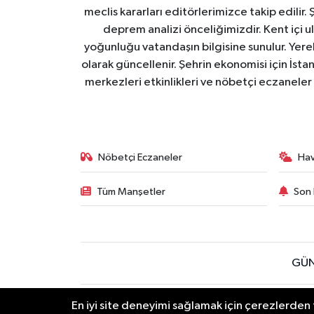
meclis kararları editörlerimizce takip edilir. 
deprem analizi önceliğimizdir. Kent içi ul
yoğunluğu vatandaşın bilgisine sunulur. Yerel
olarak güncellenir. Şehrin ekonomisi için İstan
merkezleri etkinlikleri ve nöbetçi eczaneler 
Nöbetçi Eczaneler
Ha
Tüm Manşetler
Son 
GÜN
Sitede yayınlanan içerik ve yorumlardan yazarları soru
En iyi site deneyimi sağlamak için çerezlerden f