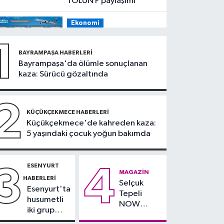
TOLUN P paylaşımı
Ekonomi
19:08
THY, temmuz
1
ayında 9,5 milyon yolcu
BAYRAMPAŞA HABERLERI
taşıdı
Bayrampaşa'da ölümle sonuçlanan
Bilim ve Teknoloji
kaza: Sürücü gözaltında
19:05
Türksat
televizyon yayınları yeni
2
nesil uydulara taşınıyor
KÜÇÜKÇEKMECE HABERLERI
Otomobil
Küçükçekmece'de kahreden kaza:
5 yaşındaki çocuk yoğun bakımda
19:03
Motosiklet
deneyimi denize
taşınacak
ESENYURT
3
4
Güncel
MAGAZIN
HABERLERI
Selçuk
19:00
'Çerçeve yasa'
Esenyurt'ta
Tepeli
teklifi komisyonda
husumetli
NOW
iki grup
TV'den
arasında