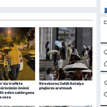
n'da trafikte
Kireçburnu Sahili Antalya
 sürücünün önünü
plajlarını aratmadı
dit eden saldırgana
ra ceza