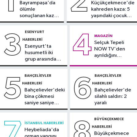
1
2
Bayrampaşa'da
Küçükçekmece'de
İstanbul Haberleri
ölümle
kahreden kaza: 5
12:43
Sosyal medyada trafik
sonuçlanan kaza:
yaşındaki çocuk
magandalığını özendirdi,
Sürücü
yoğun bakımda
ehliyetinden oldu: 72 bin lira ceza
gözaltında
ESENYURT
3
4
Spor
MAGAZIN
HABERLERI
12:42
Selçuk Tepeli
Trendyol 1. Lig'de günün
Esenyurt'ta
NOW TV'den
VAR'ları açıklandı
husumetli iki
ayrıldığını
grup arasında
duyurdu
Sağlık
silahlı kavga
11:47
'Damar tıkanıklıklarında yeni
BAHÇELIEVLER
BAHÇELIEVLER
5
6
teknolojiyle uzuv kayıpları önleniyor'
HABERLERI
HABERLERI
Bahçelievler'deki
Bahçelievler'de
bina çökmesi
silahlı saldırı: 2
saniye saniye
yaralı
görüntülendi
BÜYÜKÇEKMECE
7
8
İSTANBUL HABERLERI
HABERLERI
Heybeliada'da
Büyükçekmece
orman yangını