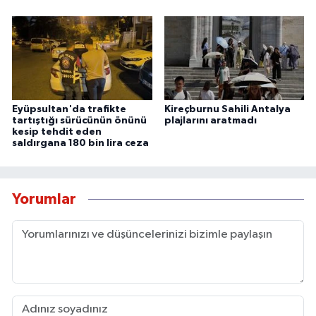
Eyüpsultan'da trafikte
Kireçburnu Sahili Antalya
tartıştığı sürücünün önünü
plajlarını aratmadı
kesip tehdit eden
saldırgana 180 bin lira ceza
Yorumlar