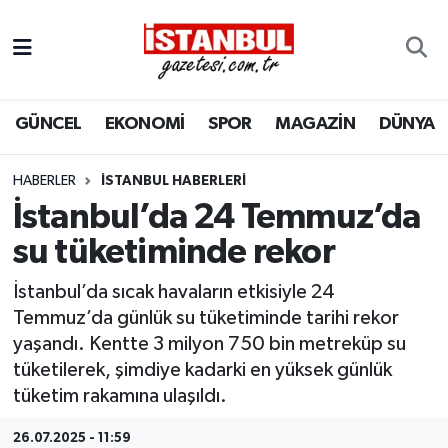
GÜNCEL
Nöbetçi Eczaneler
GÜNCEL
EKONOMİ
SPOR
MAGAZİN
DÜNYA
EKONOMİ
Hava Durumu
İSTANBUL
Trafik Durumu
HABERLER
İSTANBUL HABERLERI
İstanbul’da 24 Temmuz’da
DÜNYA
Süper Lig Puan Durumu ve Fikstür
su tüketiminde rekor
SPOR
Tüm Manşetler
İstanbul’da sıcak havaların etkisiyle 24
Temmuz’da günlük su tüketiminde tarihi rekor
MAGAZİN
Son Dakika Haberleri
yaşandı. Kentte 3 milyon 750 bin metreküp su
tüketilerek, şimdiye kadarki en yüksek günlük
KÜLTÜR SANAT
Haber Arşivi
tüketim rakamına ulaşıldı.
SAĞLIK
26.07.2025 - 11:59