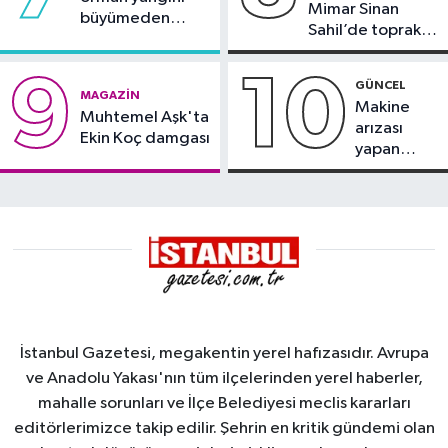
Mimar Sinan
büyümeden
Sahil’de toprak
söndürüldü
kayması
9
10
GÜNCEL
MAGAZIN
Makine
Muhtemel Aşk'ta
arızası
Ekin Koç damgası
yapan
tanker,
Yalova
Demirleme
Sahası'na
alındı
İstanbul Gazetesi, megakentin yerel hafızasıdır. Avrupa
ve Anadolu Yakası'nın tüm ilçelerinden yerel haberler,
mahalle sorunları ve İlçe Belediyesi meclis kararları
editörlerimizce takip edilir. Şehrin en kritik gündemi olan