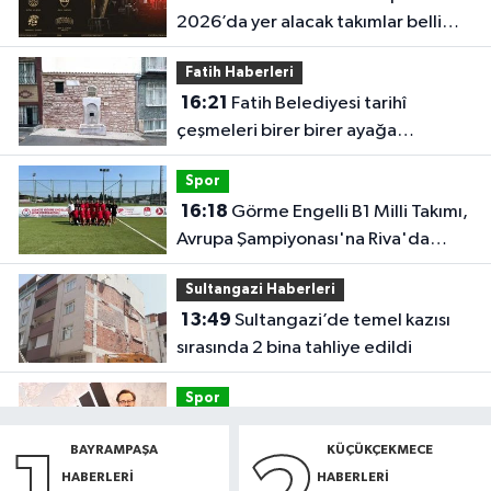
2026’da yer alacak takımlar belli
oldu
Fatih Haberleri
16:21
Fatih Belediyesi tarihî
çeşmeleri birer birer ayağa
kaldırıyor
Spor
16:18
Görme Engelli B1 Milli Takımı,
Avrupa Şampiyonası'na Riva'da
hazırlanıyor
Sultangazi Haberleri
13:49
Sultangazi’de temel kazısı
sırasında 2 bina tahliye edildi
Spor
12:54
Eczacıbaşı Peron İstanbul’a
BAYRAMPAŞA
KÜÇÜKÇEKMECE
yeni forma sponsoru
HABERLERI
HABERLERI