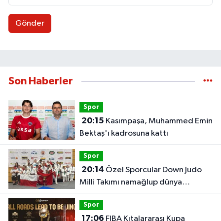
Gönder
Son Haberler
Spor
20:15
Kasımpaşa, Muhammed Emin
Bektaş'ı kadrosuna kattı
Spor
20:14
Özel Sporcular Down Judo
Milli Takımı namağlup dünya
şampiyonu
Spor
17:06
FIBA Kıtalararası Kupa