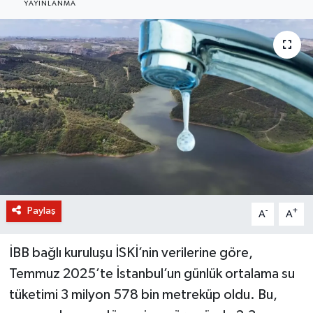
YAYINLANMA
BİLİM VE TEKNOLOJİ
OTOMOBİL
KURUMSAL
Paylaş
-
+
A
A
İBB bağlı kuruluşu İSKİ’nin verilerine göre,
Temmuz 2025’te İstanbul’un günlük ortalama su
tüketimi 3 milyon 578 bin metreküp oldu. Bu,