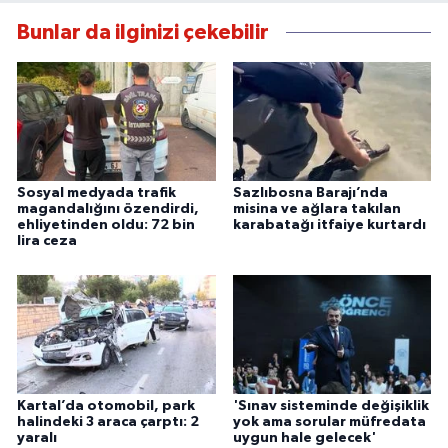
Bunlar da ilginizi çekebilir
Sosyal medyada trafik
Sazlıbosna Barajı’nda
magandalığını özendirdi,
misina ve ağlara takılan
ehliyetinden oldu: 72 bin
karabatağı itfaiye kurtardı
lira ceza
Kartal’da otomobil, park
'Sınav sisteminde değişiklik
halindeki 3 araca çarptı: 2
yok ama sorular müfredata
yaralı
uygun hale gelecek'