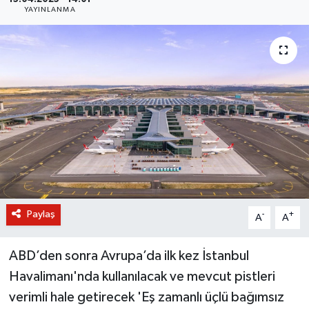
YAYINLANMA
BİLİM VE TEKNOLOJİ
OTOMOBİL
KURUMSAL
Paylaş
-
+
A
A
ABD’den sonra Avrupa’da ilk kez İstanbul
Havalimanı'nda kullanılacak ve mevcut pistleri
verimli hale getirecek 'Eş zamanlı üçlü bağımsız