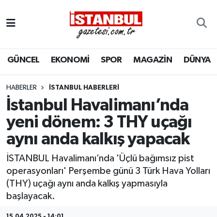
GÜNCEL
Nöbetçi Eczaneler
GÜNCEL
EKONOMİ
SPOR
MAGAZİN
DÜNYA
EKONOMİ
Hava Durumu
İSTANBUL
Trafik Durumu
HABERLER
İSTANBUL HABERLERI
İstanbul Havalimanı’nda
DÜNYA
Süper Lig Puan Durumu ve Fikstür
yeni dönem: 3 THY uçağı
aynı anda kalkış yapacak
SPOR
Tüm Manşetler
İSTANBUL Havalimanı’nda 'Üçlü bağımsız pist
MAGAZİN
Son Dakika Haberleri
operasyonları' Perşembe günü 3 Türk Hava Yolları
(THY) uçağı aynı anda kalkış yapmasıyla
KÜLTÜR SANAT
Haber Arşivi
başlayacak.
SAĞLIK
15.04.2025 - 14:01