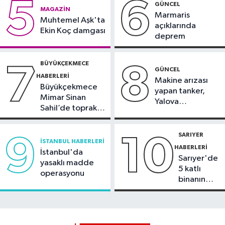
5
6
GÜNCEL
MAGAZIN
Avcılar Haberleri
Marmaris
Muhtemel Aşk'ta
açıklarında
10:03
Avcılar Ambarlı sahilinde
Ekin Koç damgası
deprem
denize giriş yasaklandı
BÜYÜKÇEKMECE
7
8
GÜNCEL
HABERLERI
Güncel
Makine arızası
Büyükçekmece
09:40
Meteoroloji uyardı: Kuvvetli
yapan tanker,
Mimar Sinan
Yalova
yağış ve fırtına geliyor
Sahil’de toprak
Demirleme
kayması
Sahası'na alındı
Ekonomi
SARIYER
9
10
09:31
Altında yükseliş beklentisi:
İSTANBUL HABERLERI
HABERLERI
Gram ve külçe satışları geriledi
İstanbul'da
Sarıyer'de
yasaklı madde
5 katlı
operasyonu
Ekonomi
binanın
09:05
Bakanlıktan kırtasiye ve okul
çatısında
yangın
ürünlerine yönelik denetim