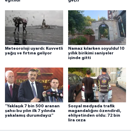
eğitildi
geçti
Meteoroloji uyardı: Kuvvetli
Namaz kılarken soyuldu! 10
yağış ve fırtına geliyor
yıllık birikimi saniyeler
içinde gitti
"Yaklaşık 7 bin 500 aranan
Sosyal medyada trafik
şahsı bu yılın ilk 7 yılında
magandalığını özendirdi,
yakalamış durumdayız"
ehliyetinden oldu: 72 bin
lira ceza