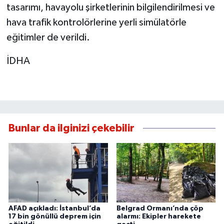
tasarımı, havayolu şirketlerinin bilgilendirilmesi ve
hava trafik kontrolörlerine yerli simülatörle
eğitimler de verildi.
İDHA
Bunlar da ilginizi çekebilir
AFAD açıkladı: İstanbul’da
Belgrad Ormanı’nda çöp
17 bin gönüllü deprem için
alarmı: Ekipler harekete