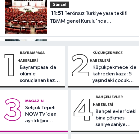
Güncel
11:51
Terörsüz Türkiye yasa teklifi
TBMM genel Kurulu'nda
görüşülecek.
Güncel
BAYRAMPAŞA
KÜÇÜKÇEKMECE
1
2
11:44
Pardon filmi gerçek oldu: İsim
HABERLERI
HABERLERI
Bayrampaşa'da
Küçükçekmece'de
benzerliği nedeniyle 10 gün hapis
ölümle
kahreden kaza: 5
yattı
sonuçlanan kaza:
yaşındaki çocuk
Sürücü
yoğun bakımda
gözaltında
BAHÇELIEVLER
3
4
Küçükçekmece Haberleri
MAGAZIN
HABERLERI
Selçuk Tepeli
11:33
Küçükçekmece'de Açık Hava
Bahçelievler'deki
NOW TV'den
Sinema Günleri başladı
bina çökmesi
ayrıldığını
saniye saniye
duyurdu
görüntülendi