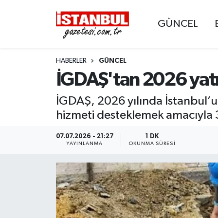
GÜNCEL
GÜNCEL
Nöbetçi Eczaneler
HABERLER
GÜNCEL
EKONOMİ
Hava Durumu
İGDAŞ'tan 2026 yatı
İSTANBUL
Trafik Durumu
İGDAŞ, 2026 yılında İstanbul’un
DÜNYA
Süper Lig Puan Durumu ve Fikstür
hizmeti desteklemek amacıyla 3
SPOR
Tüm Manşetler
07.07.2026 - 21:27
1 DK
YAYINLANMA
OKUNMA SÜRESI
MAGAZİN
Son Dakika Haberleri
KÜLTÜR SANAT
Haber Arşivi
SAĞLIK