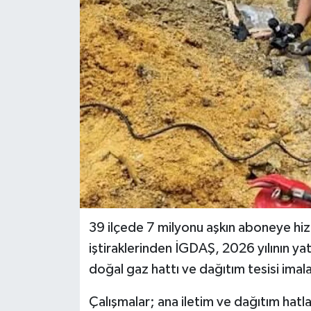
BİLİM VE TEKNOLOJİ
OTOMOBİL
KURUMSAL
39 ilçede 7 milyonu aşkın aboneye hi
iştiraklerinden İGDAŞ, 2026 yılının ya
doğal gaz hattı ve dağıtım tesisi imal
Çalışmalar; ana iletim ve dağıtım hatla