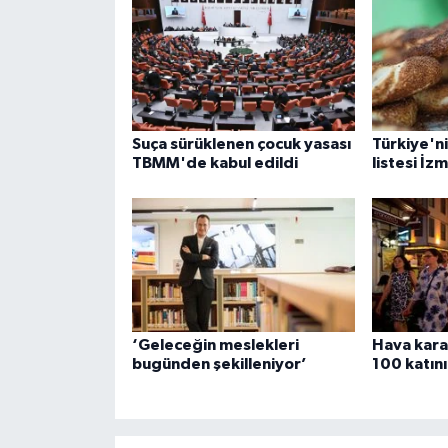
Suça sürüklenen çocuk yasası
Türkiye'nin
TBMM'de kabul edildi
listesi İzm
‘Geleceğin meslekleri
Hava kara
bugünden şekilleniyor’
100 katını