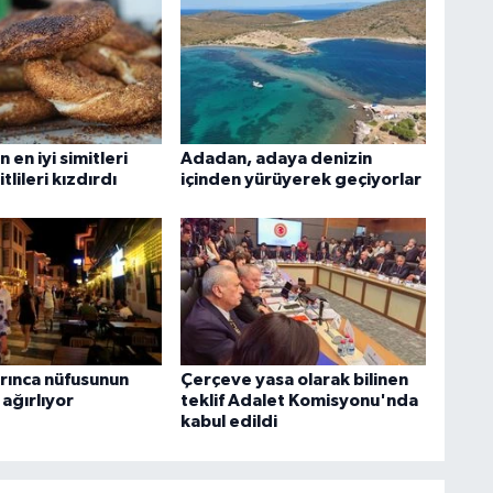
 en iyi simitleri
Adadan, adaya denizin
itlileri kızdırdı
içinden yürüyerek geçiyorlar
rınca nüfusunun
Çerçeve yasa olarak bilinen
 ağırlıyor
teklif Adalet Komisyonu'nda
kabul edildi