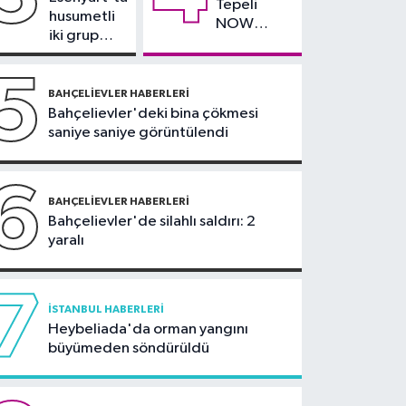
Tepeli
Yulaf sağlıklı ama sınırsız
husumetli
NOW
değil
iki grup
TV'den
arasında
ayrıldığını
silahlı
5
duyurdu
kavga
BAHÇELIEVLER HABERLERI
Bahçelievler'deki bina çökmesi
saniye saniye görüntülendi
6
BAHÇELIEVLER HABERLERI
Bahçelievler'de silahlı saldırı: 2
yaralı
7
İSTANBUL HABERLERI
Heybeliada'da orman yangını
büyümeden söndürüldü