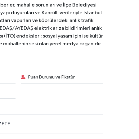
erler, mahalle sorunları ve İlçe Belediyesi
yapı duyuruları ve Kandilli verileriyle İstanbul
ları vapurları ve köprülerdeki anlık trafik
BEDAŞ/AYEDAŞ elektrik arıza bildirimleri anlık
ı (İTO) endeksleri; sosyal yaşam için ise kültür
ve mahallenin sesi olan yerel medya organıdır.
Puan Durumu ve Fikstür
ZETE