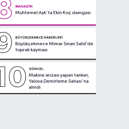
8
MAGAZIN
Muhtemel Aşk'ta Ekin Koç damgası
9
BÜYÜKÇEKMECE HABERLERI
Büyükçekmece Mimar Sinan Sahil’de
toprak kayması
10
GÜNCEL
Makine arızası yapan tanker,
Yalova Demirleme Sahası'na
alındı