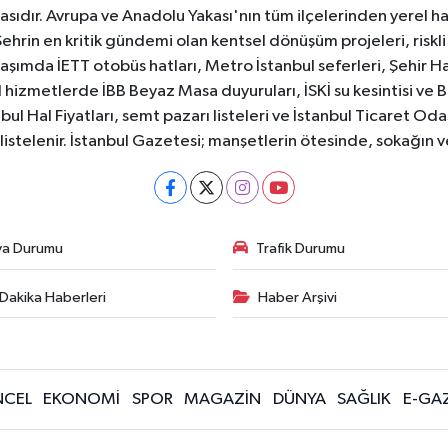
sıdır. Avrupa ve Anadolu Yakası'nın tüm ilçelerinden yerel hab
Şehrin en kritik gündemi olan kentsel dönüşüm projeleri, riskli 
aşımda İETT otobüs hatları, Metro İstanbul seferleri, Şehir Hat
 hizmetlerde İBB Beyaz Masa duyuruları, İSKİ su kesintisi ve 
bul Hal Fiyatları, semt pazarı listeleri ve İstanbul Ticaret Odas
listelenir. İstanbul Gazetesi; manşetlerin ötesinde, sokağın 
va Durumu
Trafik Durumu
Dakika Haberleri
Haber Arşivi
CEL
EKONOMİ
SPOR
MAGAZİN
DÜNYA
SAĞLIK
E-GA