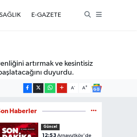
SAĞLIK
E-GAZETE
liğini artırmak ve kesintisiz
 başlatacağını duyurdu.
-
+
A
A
Son Haberler
Güncel
12:53
Arnavutköy'de