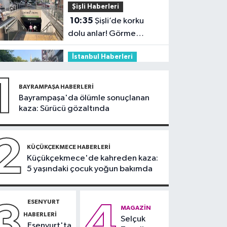
Şişli Haberleri
10:35
Şişli’de korku
dolu anlar! Görme
engelli genç metro
İstanbul Haberleri
raylarına düştü
10:04
Namaz kılarken
1
soyuldu! 10 yıllık birikimi
BAYRAMPAŞA HABERLERI
saniyeler içinde gitti
Bayrampaşa'da ölümle sonuçlanan
Güncel
kaza: Sürücü gözaltında
09:56
Sahte tebligat
tuzağı! e-Devlet
2
bilgilerinizi çaldırmayın
KÜÇÜKÇEKMECE HABERLERI
DÜNYA
Küçükçekmece'de kahreden kaza:
5 yaşındaki çocuk yoğun bakımda
09:42
Joe Biden’ın
kanseri yayıldı: Oğlu
Hunter Biden’dan
ESENYURT
3
4
Sağlık
açıklama
MAGAZIN
HABERLERI
Selçuk
09:38
Uzmanı uyardı:
Esenyurt'ta