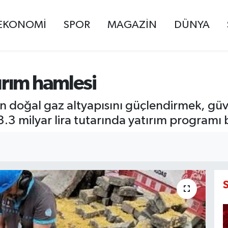
EKONOMİ
SPOR
MAGAZİN
DÜNYA
rım hamlesi
 doğal gaz altyapısını güçlendirmek, güven
.3 milyar lira tutarında yatırım programı