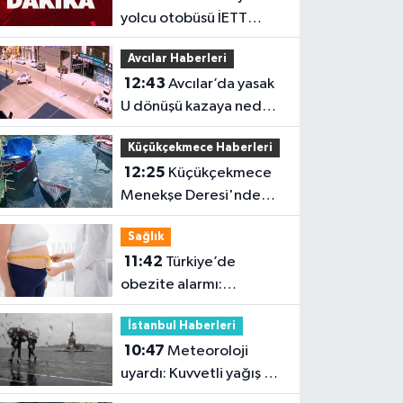
yolcu otobüsü İETT
otobüsüne çarptı
Avcılar Haberleri
12:43
Avcılar’da yasak
U dönüşü kazaya neden
oldu
Küçükçekmece Haberleri
12:25
Küçükçekmece
Menekşe Deresi'nde
batık tekneler
Sağlık
karabatakların yuvası
11:42
Türkiye’de
oldu
obezite alarmı:
Kadınlarda oran yüzde
İstanbul Haberleri
40’larda
10:47
Meteoroloji
uyardı: Kuvvetli yağış ve
fırtına geliyor