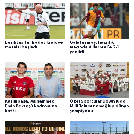
Beşiktaş'ta Hradec Kralove
Galatasaray, hazırlık
mesaisi başladı
maçında Villarreal'e 2-1
yenildi
Kasımpaşa, Muhammed
Özel Sporcular Down Judo
Emin Bektaş'ı kadrosuna
Milli Takımı namağlup dünya
kattı
şampiyonu