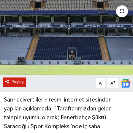
BİLİM VE TEKNOLOJİ
OTOMOBİL
KURUMSAL
Paylaş
-
+
A
A
Sarı-lacivertlilerin resmi internet sitesinden
yapılan açıklamada, "Taraftarımızdan gelen
taleple uyumlu olarak; Fenerbahçe Şükrü
Saracoğlu Spor Kompleksi’nde iç saha