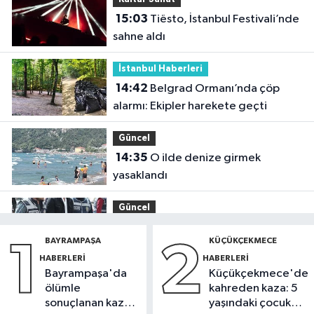
15:03
Tiësto, İstanbul Festivali’nde
sahne aldı
İstanbul Haberleri
14:42
Belgrad Ormanı’nda çöp
alarmı: Ekipler harekete geçti
Güncel
14:35
O ilde denize girmek
yasaklandı
Güncel
14:32
Ultraslan lideri Sebahattin
BAYRAMPAŞA
KÜÇÜKÇEKMECE
1
2
Şirin gözaltına alındı
HABERLERI
HABERLERI
Bayrampaşa'da
Küçükçekmece'de
Spor
ölümle
kahreden kaza: 5
14:30
Beşiktaş'ta Hradec Kralove
sonuçlanan kaza:
yaşındaki çocuk