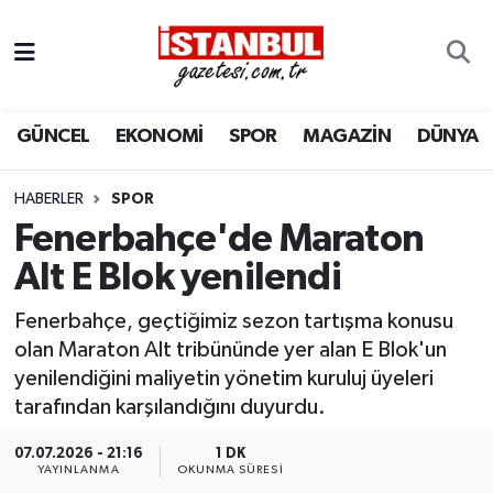
GÜNCEL
Nöbetçi Eczaneler
GÜNCEL
EKONOMİ
SPOR
MAGAZİN
DÜNYA
EKONOMİ
Hava Durumu
İSTANBUL
Trafik Durumu
HABERLER
SPOR
Fenerbahçe'de Maraton
DÜNYA
Süper Lig Puan Durumu ve Fikstür
Alt E Blok yenilendi
SPOR
Tüm Manşetler
Fenerbahçe, geçtiğimiz sezon tartışma konusu
olan Maraton Alt tribününde yer alan E Blok'un
MAGAZİN
Son Dakika Haberleri
yenilendiğini maliyetin yönetim kuruluj üyeleri
tarafından karşılandığını duyurdu.
KÜLTÜR SANAT
Haber Arşivi
07.07.2026 - 21:16
1 DK
YAYINLANMA
OKUNMA SÜRESI
SAĞLIK