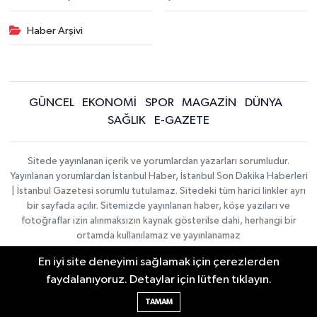
Haber Arşivi
GÜNCEL
EKONOMİ
SPOR
MAGAZİN
DÜNYA
SAĞLIK
E-GAZETE
Sitede yayınlanan içerik ve yorumlardan yazarları sorumludur.
Yayınlanan yorumlardan İstanbul Haber, İstanbul Son Dakika Haberleri
| İstanbul Gazetesi sorumlu tutulamaz. Sitedeki tüm harici linkler ayrı
bir sayfada açılır. Sitemizde yayınlanan haber, köşe yazıları ve
fotoğraflar izin alınmaksızın kaynak gösterilse dahi, herhangi bir
ortamda kullanılamaz ve yayınlanamaz
En iyi site deneyimi sağlamak için çerezlerden
İletişim
Künye
faydalanıyoruz. Detaylar için lütfen tıklayın.
Haber Yazılımı:
TE Bilişim
|
KURUMSAL
Copyright © 2026
TAMAM