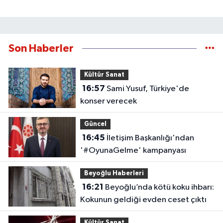
Son Haberler
Kültür Sanat
16:57
Sami Yusuf, Türkiye'de
konser verecek
Güncel
16:45
İletişim Başkanlığı'ndan
'#OyunaGelme' kampanyası
Beyoğlu Haberleri
16:21
Beyoğlu’nda kötü koku ihbarı:
Kokunun geldiği evden ceset çıktı
Kültür Sanat