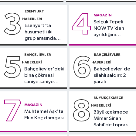
mesaisi başladı
Sürücü
yoğun bakımda
gözaltında
ESENYURT
3
4
Magazin
MAGAZIN
HABERLERI
12:57
Selçuk Tepeli
Şarkıcı Cansever hayatını
Esenyurt'ta
NOW TV'den
kaybetti
husumetli iki
ayrıldığını
grup arasında
duyurdu
Güncel
silahlı kavga
12:53
Arnavutköy'de yolcu
BAHÇELIEVLER
BAHÇELIEVLER
5
6
otobüsü İETT otobüsüne çarptı
HABERLERI
HABERLERI
Bahçelievler'deki
Bahçelievler'de
bina çökmesi
silahlı saldırı: 2
saniye saniye
yaralı
görüntülendi
BÜYÜKÇEKMECE
7
8
MAGAZIN
HABERLERI
Muhtemel Aşk'ta
Büyükçekmece
Ekin Koç damgası
Mimar Sinan
Sahil’de toprak
kayması